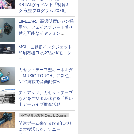
XREALがイベント「初音ミ
ク 夜空プログラム 2026」
LIFEEAR、高透明度レジン採
用で、フェイスプレート着せ
替え可能なイヤフォン
「Nova Shell」
MSI、世界初インクジェット
印刷有機ELの27型4Kモニタ
ー
カセットテープ型キーホルダ
「MUSIC TOUCH」に新色。
NFC搭載で音楽配信へ
ティアック、カセットテープ
などをデジタル化する「思い
出アーカイブ推進活動」
小寺信良の週刊 Electric Zooma!
望遠ブーム来てる!? 9年ぶり
に大復活した、ソニー