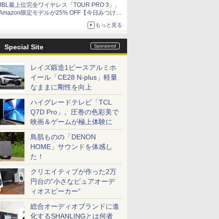
JBL最上位完全ワイヤレス「TOUR PRO 3」、
Amazon限定モデルが25% OFF【今日みつけた
お買い得品】
もっと見る
Special Site
レイズ鍛造1ピースアルミホ
イール「CE28 N-plus」軽量
なままに剛性を向上
ハイグレードテレビ「TCL
Q7D Pro」。圧巻の色彩美で
映画＆ゲームが極上体験に
鳥肌ものの「DENON
HOME」サウンドを体感し
た！
クリエイティブが作った2万
円台の“小さなピュアオーデ
ィオスピーカー”
総合オーディオブランドに進
化するSHANLINGとは何者