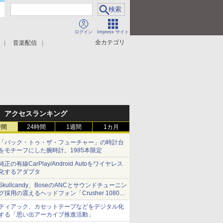
ログイン
Impress サイト
全カテゴリ
音楽配信
アクセスランキング
時間
24時間
1週間
1カ月
「バック・トゥ・ザ・フューチャー」の時計台
をモチーフにした腕時計。1985本限定
純正の有線CarPlay/Android Autoをワイヤレス
化するアダプタ
Skullcandy、BoseのANCとサウンドチューニン
グ採用の震えるヘッドフォン「Crusher 1080
ANC」
ティアック、カセットテープなどをデジタル化
する「思い出アーカイブ推進活動」