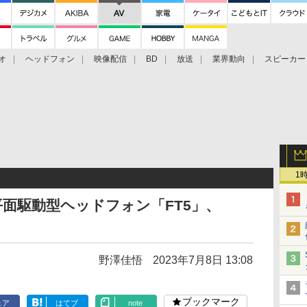
オ
ヘッドフォン
映像配信
BD
放送
業界動向
スピーカー
ェクタ
PS4
BDプレーヤー
映像配信
BD
1
平面駆動型ヘッドフォン「FT5」、
野澤佳悟
2023年7月8日 13:08
ブックマーク
ェア
はてブ
note