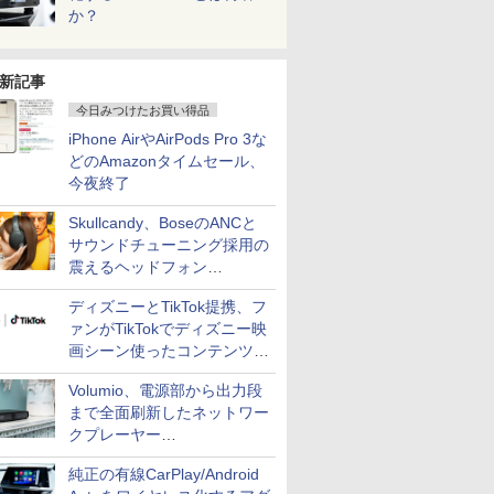
か？
新記事
今日みつけたお買い得品
iPhone AirやAirPods Pro 3な
どのAmazonタイムセール、
今夜終了
Skullcandy、BoseのANCと
サウンドチューニング採用の
震えるヘッドフォン
「Crusher 1080 ANC」
ディズニーとTikTok提携、フ
ァンがTikTokでディズニー映
画シーン使ったコンテンツ制
作、Disney+にも配信
Volumio、電源部から出力段
まで全面刷新したネットワー
クプレーヤー
「Primo（2026）」
純正の有線CarPlay/Android