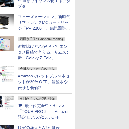
Autoをワイヤレス化するアダ
プタ
フェーズメーション、新時代
リファレンスMCカートリッ
ジ「PP-2200」。磁気回路や
ハウジングを根本から見直し
西田宗千佳のRandomTracking
縦横比はどれがいい？ エン
タメ目線で考える、サムスン
新「Galaxy Z Fold」
今日みつけたお買い得品
Amazonでレッドブル24本セ
ットが20% OFF。炭酸水や
麦茶も低価格
今日みつけたお買い得品
JBL最上位完全ワイヤレス
「TOUR PRO 3」、Amazon
限定モデルが25% OFF
現実の花火とARが融合、