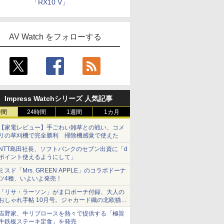
「RX10 V」
AV Watch をフォローする
Impress Watchシリーズ 人気記事
時間
24時間
1週間
1カ月
【家電レビュー】手ごわい雑草との戦い、コメ
リの草刈機で完全勝利 掃除機感覚で使えた
NTT島田社長、ソフトバンクのセブン出資に「d
ポイント使えるようにして」
ミスド「Mrs. GREEN APPLE」のコラボドーナ
ツ4種、いよいよ発売！
「リサ・ラーソン」がま口ポーチ付録、大人の
おしゃれ手帖 10月号。ジャカード織の北欧猫デ
ザイン
吉野家、牛リブロースを熱々で提供する「極旨
牛鉄板ステーキ定食」を発売