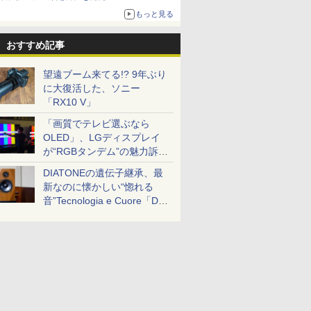
もっと見る
おすすめ記事
望遠ブーム来てる!? 9年ぶり
に大復活した、ソニー
「RX10 V」
「画質でテレビ選ぶなら
OLED」、LGディスプレイ
が“RGBタンデム”の魅力訴
求。液晶とのガチ比較も
DIATONEの遺伝子継承、最
新なのに懐かしい“惚れる
音”Tecnologia e Cuore「DS-
TC52B」を聴く