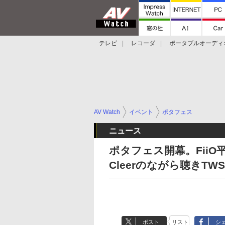
テレビ
レコーダ
ポータブルオーディ
スマートスピーカー
デジカメ
プロジ
AV Watch
イベント
ポタフェス
ニュース
ポタフェス開幕。FiiO
Cleerのながら聴きTWS
ポスト
リスト
シ