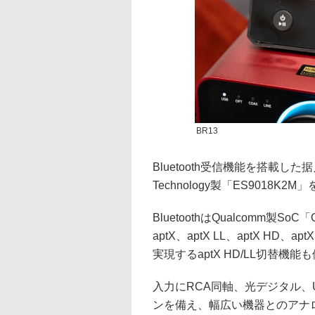
BR13
Bluetooth受信機能を搭載した
Technology製「ES9018
BluetoothはQualcomm製
aptX、aptX LL、aptX HD
実現するaptX HD/LL切替機
入力にRCA同軸、光デジタル、U
ンを備え、幅広い機器とのアナ