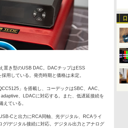
据え置き型のUSB DAC。DACチップはESS
K2M」を採用している。発売時期と価格は未定。
SoC「QCC5125」を搭載し、コーデックはSBC、AAC、
、aptX adaptive、LDACに対応する。また、低遅延接続を
能も備えている。
SB-Cと出力にRCA同軸、光デジタル、RCAライ
ログ/デジタル接続に対応。デジタル出力とアナログ