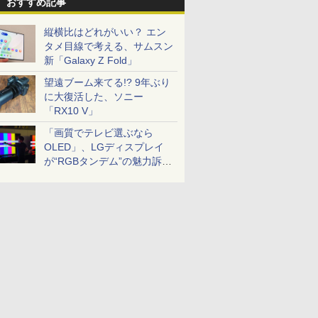
おすすめ記事
縦横比はどれがいい？ エン
タメ目線で考える、サムスン
新「Galaxy Z Fold」
望遠ブーム来てる!? 9年ぶり
に大復活した、ソニー
「RX10 V」
「画質でテレビ選ぶなら
OLED」、LGディスプレイ
が“RGBタンデム”の魅力訴
求。液晶とのガチ比較も