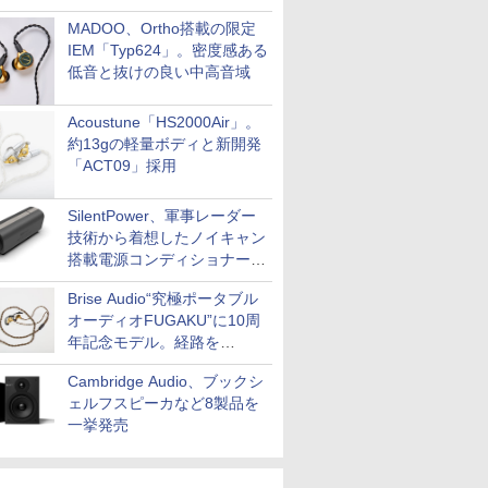
MADOO、Ortho搭載の限定
IEM「Typ624」。密度感ある
低音と抜けの良い中高音域
Acoustune「HS2000Air」。
約13gの軽量ボディと新開発
「ACT09」採用
SilentPower、軍事レーダー
技術から着想したノイキャン
搭載電源コンディショナー
「AC iPurifier2」
Brise Audio“究極ポータブル
オーディオFUGAKU”に10周
年記念モデル。経路を
NISHIKIで統一。400万円
Cambridge Audio、ブックシ
ェルフスピーカなど8製品を
一挙発売