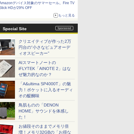
Amazonデバイス対象のサマーセール。Fire TV
Stick HDが29% OFF
もっと見る
Special Site
クリエイティブが作った2万
円台の“小さなピュアオーデ
ィオスピーカー”
AIスマートノートの
iFLYTEK「AINOTE 2」はな
ぜ魅力的なのか？
「A&ultima SP4000T」の魅
力！ポケットに入るオーディ
オの醍醐味
鳥肌ものの「DENON
HOME」サウンドを体感し
た！
お値段そのままでメモリ倍
増！メモリ32GBの「お得な