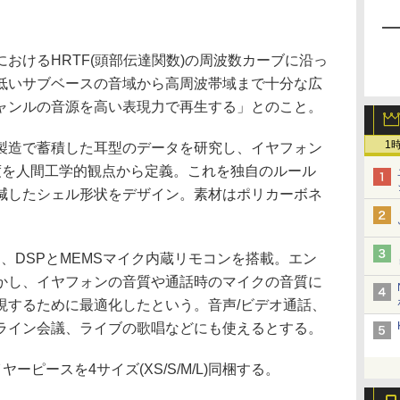
おけるHRTF(頭部伝達関数)の周波数カーブに沿っ
低いサブベースの音域から高周波帯域まで十分な広
ャンルの音源を高い表現力で再生する」とのこと。
1
製造で蓄積した耳型のデータを研究し、イヤフォン
度を人間工学的観点から定義。これを独自のルール
減したシェル形状をデザイン。素材はポリカーボネ
C には、DSPとMEMSマイク内蔵リモコンを搭載。エン
かし、イヤフォンの音質や通話時のマイクの音質に
現するために最適化したという。音声/ビデオ通話、
ライン会議、ライブの歌唱などにも使えるとする。
ーピースを4サイズ(XS/S/M/L)同梱する。