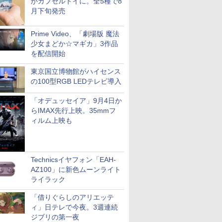
がカプセルトイに。全5種で8
月下旬発売
Prime Video、「劇場版 魔法
少女まどか☆マギカ」3作品
を配信開始
東京国立博物館がハイセンス
の100型RGB LEDテレビ導入
「オデュッセイア」9月4日か
らIMAX先行上映。35mmフ
ィルム上映も
Technicsイヤフォン「EAH-
AZ100」に新色ムーンライト
ライラック
「借りぐらしのアリエッテ
ィ」日テレで今夜。3週連続
ジブリの第一夜