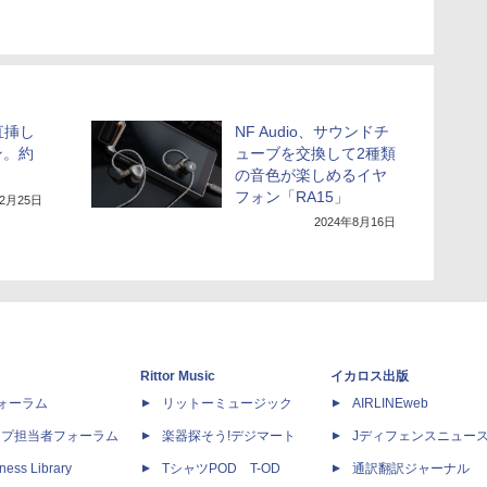
直挿し
NF Audio、サウンドチ
ン。約
ューブを交換して2種類
の音色が楽しめるイヤ
フォン「RA15」
12月25日
2024年8月16日
Rittor Music
イカロス出版
dフォーラム
リットーミュージック
AIRLINEweb
ップ担当者フォーラム
楽器探そう!デジマート
Jディフェンスニュー
ness Library
TシャツPOD T-OD
通訳翻訳ジャーナル