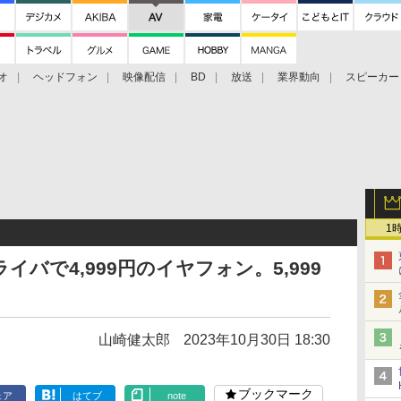
オ
ヘッドフォン
映像配信
BD
放送
業界動向
スピーカー
ェクタ
PS4
BDプレーヤー
映像配信
BD
1
ライバで4,999円のイヤフォン。5,999
山崎健太郎
2023年10月30日 18:30
ブックマーク
ェア
はてブ
note