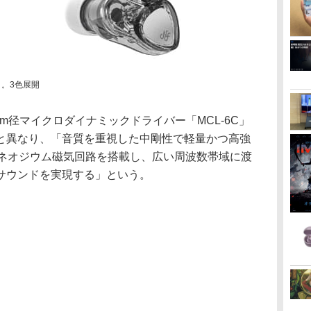
C」。3色展開
m径マイクロダイナミックドライバー「MCL-6C」
と異なり、「音質を重視した中剛性で軽量かつ高強
とネオジウム磁気回路を搭載し、広い周波数帯域に渡
サウンドを実現する」という。