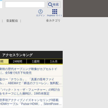
ログイン
Impress サイト
全カテゴリ
音楽配信
アクセスランキング
時間
24時間
1週間
1カ月
東映の歴代オープニング映像がカプセルトイ
に。全5種で8月下旬発売
金ロー「ナウシカ」、「真夏の怪奇ファイ
ル」、ABEMAで「葬送のフリーレン」無料配信
など。夏の特番・配信情報
「バック・トゥ・ザ・フューチャー」の時計台
をモチーフにした腕時計。1985本限定
世界初アクティブノイズキャンセリングII搭載
HDMIケーブル「Pulsar HDMI」。SilentPower
から