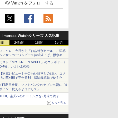
AV Watch をフォローする
Impress Watchシリーズ 人気記事
時間
24時間
1週間
1カ月
ユニクロ、今日から「お盆特別セール」。涼感
シアサッカーワンピース待望値下げ、撥水ギア
ショーツは1990円に
ミスド「Mrs. GREEN APPLE」のコラボドーナ
ツ4種、いよいよ発売！
【家電レビュー】手ごわい雑草との戦い、コメ
リの草刈機で完全勝利 掃除機感覚で使えた
NTT島田社長、ソフトバンクのセブン出資に「d
ポイント使えるようにして」
KDDI、楽天へのローミングを9月末で終了
もっと見る