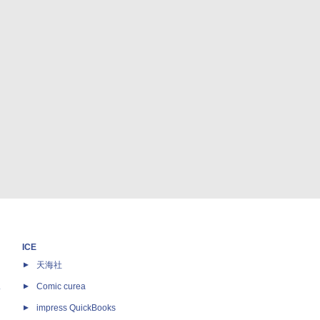
ICE
天海社
ス
Comic curea
impress QuickBooks