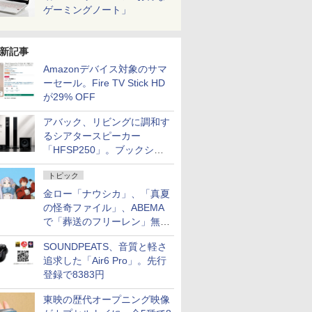
ゲーミングノート」
新記事
Amazonデバイス対象のサマ
ーセール。Fire TV Stick HD
が29% OFF
アバック、リビングに調和す
るシアタースピーカー
「HFSP250」。ブックシェ
ルフはペア3万円以下
トピック
金ロー「ナウシカ」、「真夏
の怪奇ファイル」、ABEMA
で「葬送のフリーレン」無料
配信など。夏の特番・配信情
SOUNDPEATS、音質と軽さ
報
追求した「Air6 Pro」。先行
登録で8383円
東映の歴代オープニング映像