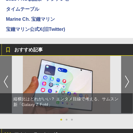
タイムテーブル
Marine Ch. 宝鐘マリン
宝鐘マリン公式X(旧Twitter)
おすすめ記事
縦横比はどれがいい？ エンタメ目線で考える、サムスン
新「Galaxy Z Fold」
●
●
●