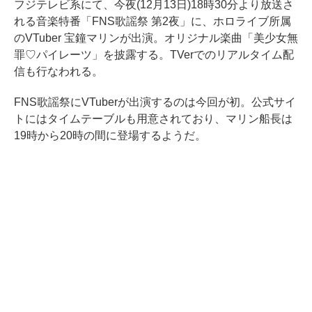
フジテレビ系にて、今夜(12月13日)18時30分より放送さ
れる音楽特番「FNS歌謡祭 第2夜」に、ホロライブ所属
のVTuber 宝鐘マリンが出演。オリジナル楽曲「美少女無
罪♡パイレーツ」を披露する。TVerでのリアルタイム配
信も行なわれる。
FNS歌謡祭にVTuberが出演するのは今回が初。公式サイ
トにはタイムテーブルも用意されており、マリン船長は
19時から20時の間に登場するようだ。