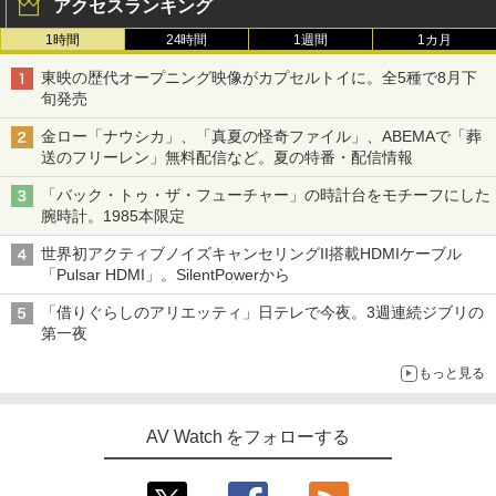
アクセスランキング
1時間
24時間
1週間
1カ月
東映の歴代オープニング映像がカプセルトイに。全5種で8月下
旬発売
金ロー「ナウシカ」、「真夏の怪奇ファイル」、ABEMAで「葬
送のフリーレン」無料配信など。夏の特番・配信情報
「バック・トゥ・ザ・フューチャー」の時計台をモチーフにした
腕時計。1985本限定
世界初アクティブノイズキャンセリングII搭載HDMIケーブル
「Pulsar HDMI」。SilentPowerから
「借りぐらしのアリエッティ」日テレで今夜。3週連続ジブリの
第一夜
もっと見る
AV Watch をフォローする