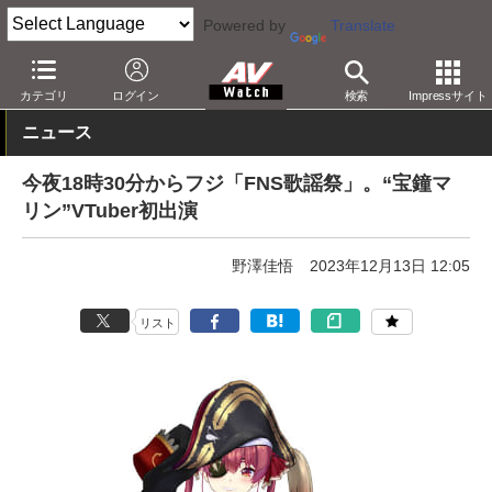
Powered by
Translate
AV Watch
コンテンツ・サービス
放送
その他
カテゴリ
ログイン
検索
Impressサイト
ニュース
今夜18時30分からフジ「FNS歌謡祭」。“宝鐘マ
リン”VTuber初出演
野澤佳悟
2023年12月13日 12:05
リスト