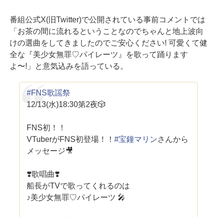
番組公式X(旧Twitter)で公開されている事前コメントでは
「お茶の間に流れるということなのでちゃんと地上波向
けの選曲をしてきましたのでご安心ください! 可愛くて健
全な『美少女無罪♡パイレーツ』を歌って踊ります
よ〜!」と意気込みを語っている。
#FNS歌謡祭
12/13(水)18:30第2夜🎲
FNS初！！
VTuberがFNS初登場！！
#宝鐘マリン
さんから
メッセージ🎥
❣️歌唱曲❣️
船長がTVで歌ってくれるのは
♪美少女無罪♡パイレーツ 🎤