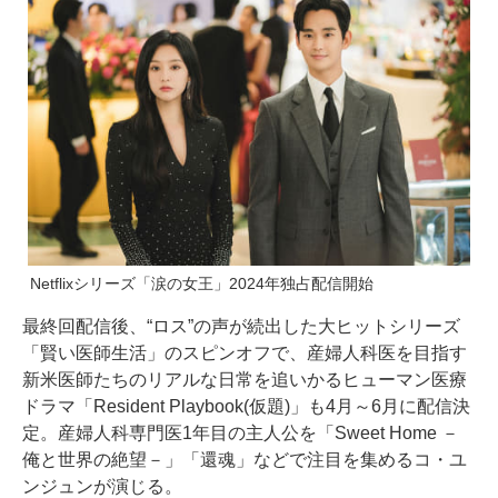
Netflixシリーズ「涙の女王」2024年独占配信開始
最終回配信後、“ロス”の声が続出した大ヒットシリーズ
「賢い医師生活」のスピンオフで、産婦人科医を目指す
新米医師たちのリアルな日常を追いかるヒューマン医療
ドラマ「Resident Playbook(仮題)」も4月～6月に配信決
定。産婦人科専門医1年目の主人公を「Sweet Home －
俺と世界の絶望－」「還魂」などで注目を集めるコ・ユ
ンジュンが演じる。