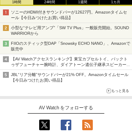
1時間
24時間
1週間
1カ月
ソニーのHDMI付きサウンドバーが12627円。Amazonタイムセ
ール【今日みつけたお買い得品】
小型な“テレビ用アンプ”「SW TV Plus」一般販売開始。SOUND
WARRIORから
FIIOのスティック型DAP「Snowsky ECHO NANO」、Amazonで
販売中
【AV Watchアクセスランキング】東宝カプセルトイ、バックト
ゥザフューチャー腕時計、ダイアトーン遺伝子継承スピーカー
('26年8月3日～9日)
JBL“リア分離”サウンドバーが21% OFF。Amazonタイムセール
【今日みつけたお買い得品】
もっと見る
AV Watch をフォローする