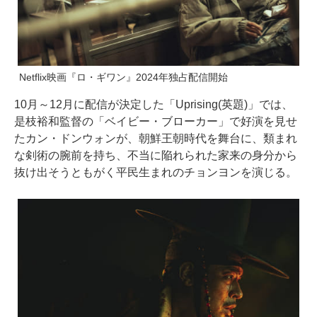
Netflix映画『ロ・ギワン』2024年独占配信開始
10月～12月に配信が決定した「Uprising(英題)」では、
是枝裕和監督の「ベイビー・ブローカー」で好演を見せ
たカン・ドンウォンが、朝鮮王朝時代を舞台に、類まれ
な剣術の腕前を持ち、不当に陥れられた家来の身分から
抜け出そうともがく平民生まれのチョンヨンを演じる。