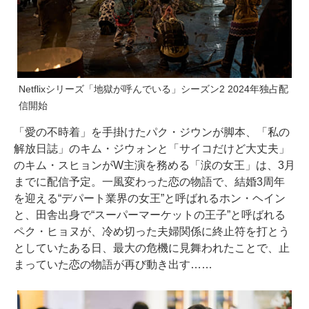
Netflixシリーズ「地獄が呼んでいる」シーズン2 2024年独占配
信開始
「愛の不時着」を手掛けたパク・ジウンが脚本、「私の
解放日誌」のキム・ジウォンと「サイコだけど大丈夫」
のキム・スヒョンがW主演を務める「涙の女王」は、3月
までに配信予定。一風変わった恋の物語で、結婚3周年
を迎える“デパート業界の女王”と呼ばれるホン・ヘイン
と、田舎出身で“スーパーマーケットの王子”と呼ばれる
ペク・ヒョヌが、冷め切った夫婦関係に終止符を打とう
としていたある日、最大の危機に見舞われたことで、止
まっていた恋の物語が再び動き出す……