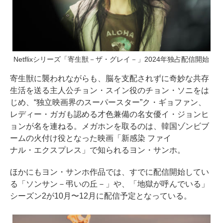
Netflixシリーズ「寄生獣－ザ・グレイ－」2024年独占配信開始
寄生獣に襲われながらも、脳を支配されずに奇妙な共存
生活を送る主人公チョン・スイン役のチョン・ソニをは
じめ、“独立映画界のスーパースター”ク・ギョファン、
レディー・ガガも認める才色兼備の名女優イ・ジョンヒ
ョンが名を連ねる。メガホンを取るのは、韓国ゾンビブ
ームの火付け役となった映画「新感染 ファイ
ナル・エクスプレス」で知られるヨン・サンホ。
ほかにもヨン・サンホ作品では、すでに配信開始してい
る「ソンサン－弔いの丘－」や、「地獄が呼んでいる」
シーズン2が10月〜12月に配信予定となっている。