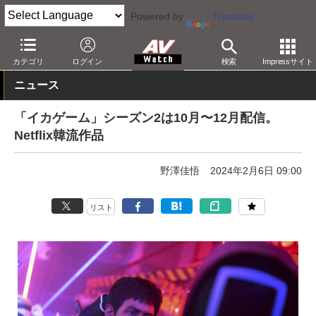
Powered by
Translate
AV Watch
コンテンツ・サービス
映像配信
Netflix
カテゴリ
ログイン
検索
Impressサイト
ニュース
「イカゲーム」シーズン2は10月〜12月配信。
Netflix韓流作品
野澤佳悟
2024年2月6日 09:00
リスト