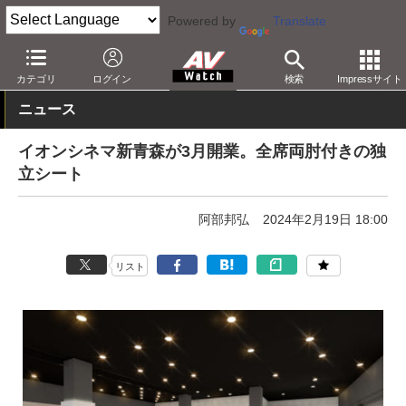
Powered by
Translate
AV Watch
コンテンツ・サービス
映画
映画館・シネコン
カテゴリ
ログイン
検索
Impressサイト
ニュース
イオンシネマ新青森が3月開業。全席両肘付きの独
立シート
阿部邦弘
2024年2月19日 18:00
リスト