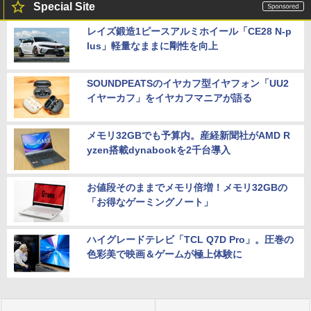
Special Site
レイズ鍛造1ピースアルミホイール「CE28 N-p
lus」軽量なままに剛性を向上
SOUNDPEATSのイヤカフ型イヤフォン「UU2
イヤーカフ」をイヤカフマニアが語る
メモリ32GBでも予算内。産経新聞社がAMD R
yzen搭載dynabookを2千台導入
お値段そのままでメモリ倍増！メモリ32GBの
「お得なゲーミングノート」
ハイグレードテレビ「TCL Q7D Pro」。圧巻の
色彩美で映画＆ゲームが極上体験に