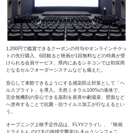
1,200円で鑑賞できるクーポンの付与やオンラインチケッ
トの先行購入、6回観ると映画が1回無料などの特典が受
けられる会員サービス、県内にあるシネコンでは初採用
となるセルフオーダーシステムなども備えた。
安心して来館できるようにする感染防止対策として「ヘ
ルスブライト」を導入。天然ミネラル100%の液体で、
完全無機剤の安心できる薬剤を座席や劇場扉、壁面など
へ塗布することで抗菌・抗ウイルス加工が行なえるとい
う。
オープニング上映予定作品は、FLY!/フライ!』、『映画
ドラえもん のび太の地球交響楽(ちきゅうシンフォニ