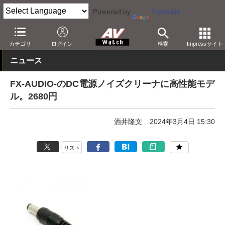
Powered by
Translate
AV Watch
製品
オーディオアクセサリ
カテゴリ
ログイン
検索
Impressサイト
ニュース
FX-AUDIO-のDC電源ノイズクリーナに高性能モデ
ル。2680円
酒井隆文
2024年3月4日 15:30
リスト