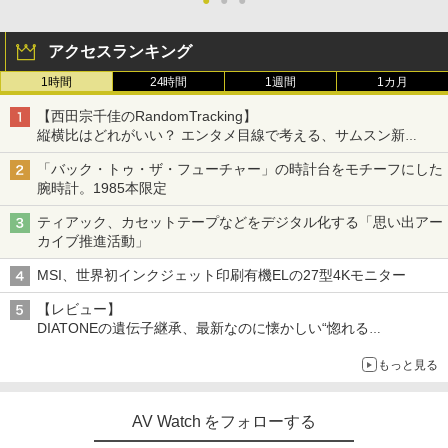
●
●
●
アクセスランキング
1時間
24時間
1週間
1カ月
【西田宗千佳のRandomTracking】
縦横比はどれがいい？ エンタメ目線で考える、サムスン新
「Galaxy Z Fold」
「バック・トゥ・ザ・フューチャー」の時計台をモチーフにした
腕時計。1985本限定
ティアック、カセットテープなどをデジタル化する「思い出アー
カイブ推進活動」
MSI、世界初インクジェット印刷有機ELの27型4Kモニター
【レビュー】
DIATONEの遺伝子継承、最新なのに懐かしい“惚れる
音”Tecnologia e Cuore「DS-TC52B」を聴く
もっと見る
AV Watch をフォローする