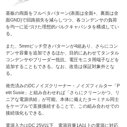
基板の両面をフルベタパターン(表面は全面+、裏面は全
面GND)で回路損失を減らしつつ、各コンデンサの負荷
を均一に近づけた理想的バルクキャパシタを構成してい
る。
また、5mmピッチ空きパターンが4組あり、さらにコン
デンサ容量を追加できるほか、目的にあわせてタンタル
コンデンサやブリーダー抵抗、電圧モニタ用端子などを
追加することもできる。なお、改造は保証対象外とな
る。
発売済みのDCノイズクリーナー・ノイズフィルター「P
etit Susie」と組み合わせれば「さらにクリーンかつ、リ
ニアな電源供給」が可能。本体に備えたターミナル同士
をケーブルで直接接続することで、この組み合わせでの
接続強化もできる。
電源入力はDC 25V以下、電源容量1A以上の電源に対応