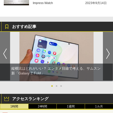
Impress Watch
2023年9月14日
おすすめ記事
縦横比はどれがいい？ エンタメ目線で考える、サムスン
新「Galaxy Z Fold」
●
●
●
アクセスランキング
1時間
24時間
1週間
1カ月