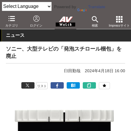
Powered by
Translate
AV Watch
動向
業界動向
経営/IR
カテゴリ
ログイン
検索
Impressサイト
ニュース
ソニー、大型テレビの「発泡スチロール梱包」を
廃止
臼田勤哉
2024年4月18日 16:00
リスト