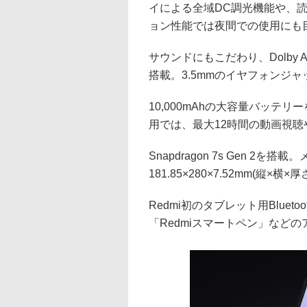
イによる全域DC調光機能や、読書
ョン性能では夜間での使用にも
サウンドにもこだわり、Dolby
搭載。3.5mmのイヤフォンジ
10,000mAhの大容量バッテ
用では、最大12時間の動画視聴
Snapdragon 7s Gen 2
181.85×280×7.52mm(縦×横×厚
Redmi初のタブレット用Blueto
「Redmiスマートペン」など