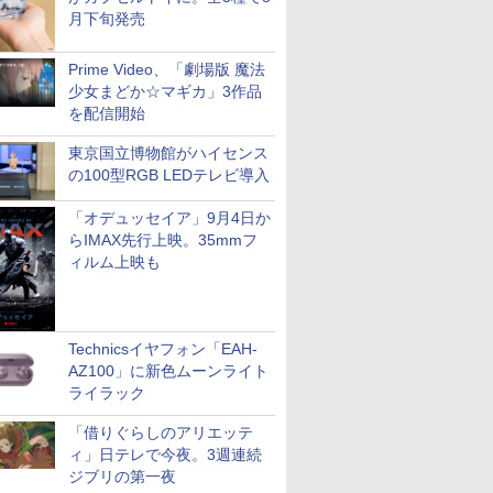
月下旬発売
Prime Video、「劇場版 魔法
少女まどか☆マギカ」3作品
を配信開始
東京国立博物館がハイセンス
の100型RGB LEDテレビ導入
「オデュッセイア」9月4日か
らIMAX先行上映。35mmフ
ィルム上映も
Technicsイヤフォン「EAH-
AZ100」に新色ムーンライト
ライラック
「借りぐらしのアリエッテ
ィ」日テレで今夜。3週連続
ジブリの第一夜