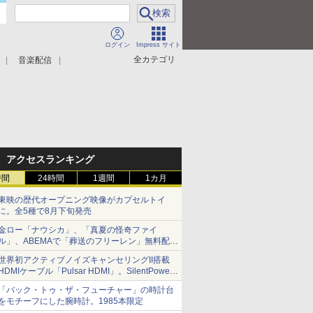
ログイン
Impress サイト
全カテゴリ
音楽配信
アクセスランキング
時間
24時間
1週間
1カ月
東映の歴代オープニング映像がカプセルトイ
に。全5種で8月下旬発売
金ロー「ナウシカ」、「真夏の怪奇ファイ
ル」、ABEMAで「葬送のフリーレン」無料配信
など。夏の特番・配信情報
世界初アクティブノイズキャンセリングII搭載
HDMIケーブル「Pulsar HDMI」。SilentPower
から
「バック・トゥ・ザ・フューチャー」の時計台
をモチーフにした腕時計。1985本限定