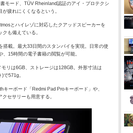
モード、TÜV Rheinland認証のアイ・プロテクシ
目が疲れにくくなるという。
 Atmosとハイレゾに対応したクアッドスピーカーを
ャックも備えている。
リーを搭載。最大33日間のスタンバイを実現。日常の使
や、15時間の電子書籍の閲覧が可能。
を搭載。メモリは6GB、ストレージは128GB。外形寸法は
さ)で571g。
othキーボード「Redmi Pad Proキーボード」や、
のアクセサリーも用意する。