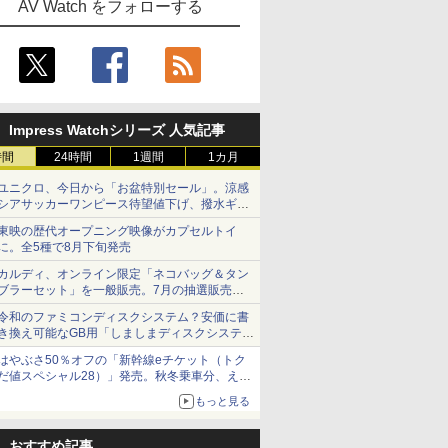
AV Watch をフォローする
Impress Watchシリーズ 人気記事
時間
24時間
1週間
1カ月
ユニクロ、今日から「お盆特別セール」。涼感
シアサッカーワンピース待望値下げ、撥水ギア
ショーツは1990円に
東映の歴代オープニング映像がカプセルトイ
に。全5種で8月下旬発売
カルディ、オンライン限定「ネコバッグ＆タン
ブラーセット」を一般販売。7月の抽選販売の
当選無効分
令和のファミコンディスクシステム？安価に書
き換え可能なGB用「しましまディスクシステ
ム」
はやぶさ50％オフの「新幹線eチケット（トク
だ値スペシャル28）」発売。秋冬乗車分、えき
ねっと限定
もっと見る
おすすめ記事