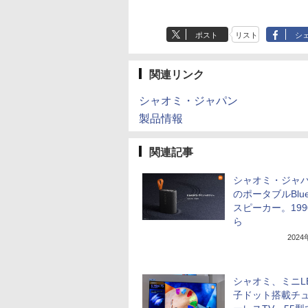
ポスト
リスト
シ
関連リンク
シャオミ・ジャパン
製品情報
関連記事
シャオミ・ジャ
のポータブルBluet
スピーカー。199
ら
202
シャオミ、ミニL
子ドット搭載チ