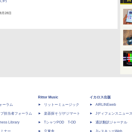
で約
年8月28日
Rittor Music
イカロス出版
dフォーラム
リットーミュージック
AIRLINEweb
ップ担当者フォーラム
楽器探そう!デジマート
Jディフェンスニュー
ness Library
TシャツPOD T-OD
通訳翻訳ジャーナル
セミナー
立東舎
JレスキューWeb