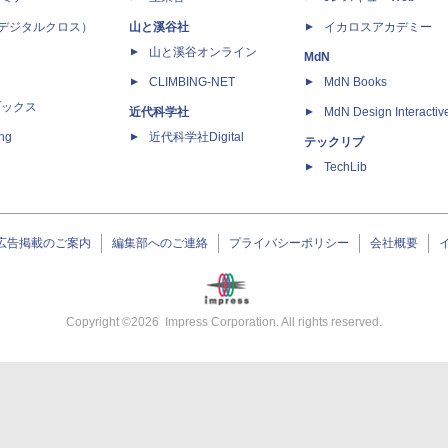
 X（デジタルクロス）
山と溪谷社
イカロスアカデミー
山と溪谷オンライン
MdN
CLIMBING-NET
MdN Books
ブックス
近代科学社
MdN Design Interactiv
ing
近代科学社Digital
テックリブ
TechLib
広告掲載のご案内
編集部へのご連絡
プライバシーポリシー
会社概要
Copyright ©
2026
Impress Corporation. All rights reserved.