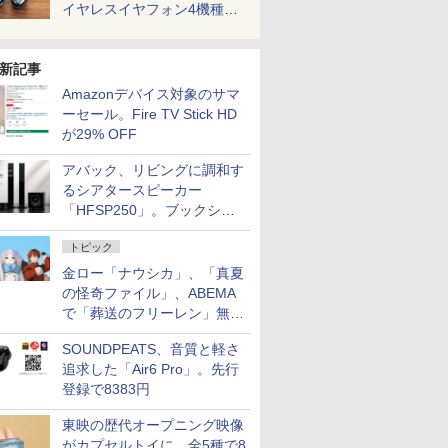
イヤレスイヤフォン4機種を
一気に聴く
新記事
Amazonデバイス対象のサマ
ーセール。Fire TV Stick HD
が29% OFF
アバック、リビングに調和す
るシアタースピーカー
「HFSP250」。ブックシェ
ルフはペア3万円以下
トピック
金ロー「ナウシカ」、「真夏
の怪奇ファイル」、ABEMA
で「葬送のフリーレン」無料
配信など。夏の特番・配信情
SOUNDPEATS、音質と軽さ
報
追求した「Air6 Pro」。先行
登録で8383円
東映の歴代オープニング映像
がカプセルトイに。全5種で8