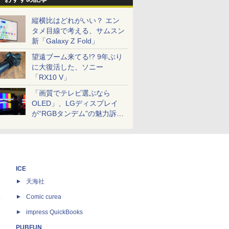
縦横比はどれがいい？ エン
タメ目線で考える、サムスン
新「Galaxy Z Fold」
望遠ブーム来てる!? 9年ぶり
に大復活した、ソニー
「RX10 V」
「画質でテレビ選ぶなら
OLED」、LGディスプレイ
が“RGBタンデム”の魅力訴
求。液晶とのガチ比較も
ICE
天海社
ス
Comic curea
impress QuickBooks
PUBFUN