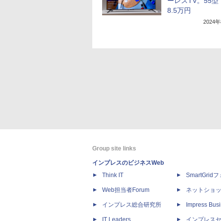
ーレスTV。55型
8.5万円
2024
Group site links
インプレスのビジネスWeb
Think IT
SmartGri
Web担当者Forum
ネットショ
インプレス総合研究所
Impress Busi
IT Leaders
インプレス