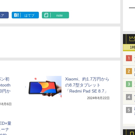
ェア
はてブ
note
1
パン初
Xiaomi、約1.7万円から
ooth
の8.7型タブレット
0円か
「Redmi Pad SE 8.7」
2024年8月22日
4年8月6日
ED×量
ューナ