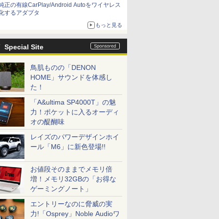
純正の有線CarPlay/Android Autoをワイヤレス
化するアダプタ
もっと見る
Special Site
鳥肌ものの「DENON
HOME」サウンドを体感し
た！
「A&ultima SP4000T」の魅
力！ポケットに入るオーディ
オの醍醐味
レイズのパワーデザインホイ
ール「M6」に新色登場!!
お値段そのままでメモリ倍
増！メモリ32GBの「お得な
ゲーミングノート」
エントリーなのに脅威の実
力!「Osprey」Noble Audioワ