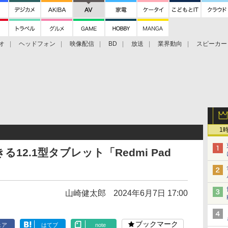
オ
ヘッドフォン
映像配信
BD
放送
業界動向
スピーカー
ェクタ
PS4
BDプレーヤー
映像配信
BD
1
る12.1型タブレット「Redmi Pad
山崎健太郎
2024年6月7日 17:00
ブックマーク
ェア
はてブ
note