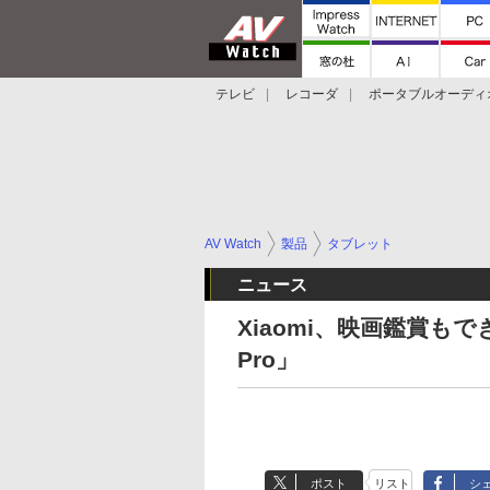
テレビ
レコーダ
ポータブルオーディ
スマートスピーカー
デジカメ
プロジ
AV Watch
製品
タブレット
ニュース
Xiaomi、映画鑑賞もでき
Pro」
ポスト
リスト
シ