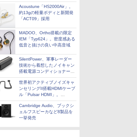
Acoustune「HS2000Air」。
約13gの軽量ボディと新開発
「ACT09」採用
MADOO、Ortho搭載の限定
IEM「Typ624」。密度感ある
低音と抜けの良い中高音域
SilentPower、軍事レーダー
技術から着想したノイキャン
搭載電源コンディショナー
「AC iPurifier2」
世界初アクティブノイズキャ
ンセリングII搭載HDMIケーブ
ル「Pulsar HDMI」。
SilentPowerから
Cambridge Audio、ブックシ
ェルフスピーカなど8製品を
一挙発売