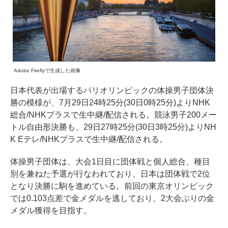
Adobe Fireflyで生成した画像
日本代表が出場するパリオリンピックの体操男子団体決
勝の模様が、7月29日24時25分(30日0時25分)よりNHK
総合/NHKプラスで生中継/配信される。競泳男子200メー
トル自由形決勝も、29日27時25分(30日3時25分)よりNH
K Eテレ/NHKプラスで生中継/配信される。
体操男子団体は、大会1日目に団体戦と個人総合、種目
別を兼ねた予選が行なわれており、日本は団体戦で2位
となり決勝に駒を進めている。前回の東京オリンピック
では0.103点差で金メダルを逃しており、2大会ぶりの金
メダル獲得を目指す。