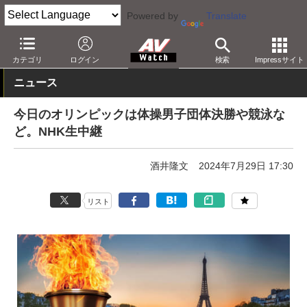
Powered by
Translate
AV Watch
コンテンツ・サービス
放送
その他
カテゴリ
ログイン
検索
Impressサイト
ニュース
今日のオリンピックは体操男子団体決勝や競泳な
ど。NHK生中継
酒井隆文
2024年7月29日 17:30
リスト