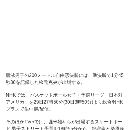
競泳男子の200メートル自由形決勝には、準決勝で1分45
秒88を記録した松元克央が出場する。
NHKでは、バスケットボール女子・予選リーグ「日本対
アメリカ」を29日27時50分(30日3時50分)より総合/NHK
プラスで生中継/配信。
そのほかTVerでは、堀米雄斗らが出場するスケートボー
ド 男子ストリート予選を18時55分から、錦織圭と柴原瑛