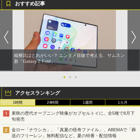
おすすめ記事
縦横比はどれがいい？ エンタメ目線で考える、サムスン
新「Galaxy Z Fold」
●
●
●
アクセスランキング
1時間
24時間
1週間
1カ月
東映の歴代オープニング映像がカプセルトイに。全5種で8月下
旬発売
金ロー「ナウシカ」、「真夏の怪奇ファイル」、ABEMAで「葬
送のフリーレン」無料配信など。夏の特番・配信情報