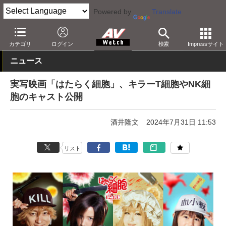
Powered by
Translate
AV Watch
コンテンツ・サービス
映画
映画作品
カテゴリ
ログイン
検索
Impressサイト
ニュース
実写映画「はたらく細胞」、キラーT細胞やNK細
胞のキャスト公開
酒井隆文
2024年7月31日 11:53
リスト