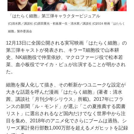
「はたらく細胞」第三弾キャラクタービジュアル
(C)清水茜／講談社 (C)原田重光・初嘉屋一生・清水茜／講談社 (C)2024 映画「はたらく
細胞」製作委員会
12月13日に全国公開される実写映画「はたらく細胞」の
第三弾キャストが発表され、キラーT細胞役で山本耕
史、NK細胞役で仲里依紗、マクロファージ役で松本若
菜、血小板役でマイカ・ピュが出演することが明かされ
た。
細胞を擬人化して描き、その斬新かつユニークな設定が
大きな話題を呼んだ漫画「はたらく細胞」(著者：清水
茜、講談社「月刊少年シリウス」所載)。2017年にフラ
ンスの新聞「ル・モンド」が選ぶ「この夏推薦する図書
リスト」に選出されるなど国内だけでなく世界中から注
目を集め、2018年のアニメ化でさらにブームは過熱。シ
リーズ累計発行部数1,000万部を超えるメガヒットを記録