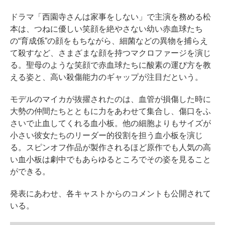
ドラマ「西園寺さんは家事をしない」で主演を務める松
本は、つねに優しい笑顔を絶やさない幼い赤血球たち
の“育成係”の顔をもちながら、細菌などの異物を捕らえ
て殺すなど、さまざまな顔を持つマクロファージを演じ
る。聖母のような笑顔で赤血球たちに酸素の運び方を教
える姿と、高い殺傷能力のギャップが注目だという。
モデルのマイカが抜擢されたのは、血管が損傷した時に
大勢の仲間たちとともに力をあわせて集合し、傷口をふ
さいで止血してくれる血小板。他の細胞よりもサイズが
小さい彼女たちのリーダー的役割を担う血小板を演じ
る。スピンオフ作品が製作されるほど原作でも人気の高
い血小板は劇中でもあらゆるところでその姿を見ること
ができる。
発表にあわせ、各キャストからのコメントも公開されて
いる。