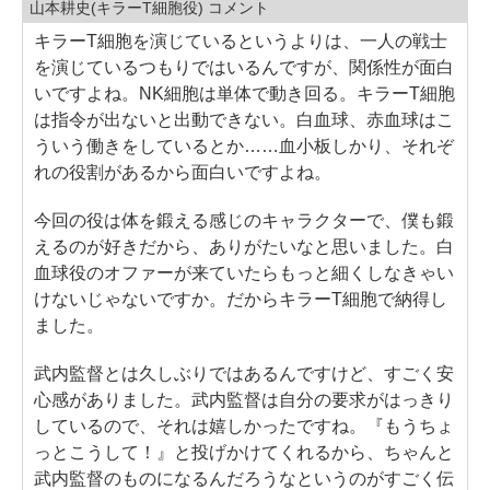
山本耕史(キラーT細胞役) コメント
キラーT細胞を演じているというよりは、一人の戦士
を演じているつもりではいるんですが、関係性が面白
いですよね。NK細胞は単体で動き回る。キラーT細胞
は指令が出ないと出動できない。白血球、赤血球はこ
ういう働きをしているとか……血小板しかり、それぞ
れの役割があるから面白いですよね。
今回の役は体を鍛える感じのキャラクターで、僕も鍛
えるのが好きだから、ありがたいなと思いました。白
血球役のオファーが来ていたらもっと細くしなきゃい
けないじゃないですか。だからキラーT細胞で納得し
ました。
武内監督とは久しぶりではあるんですけど、すごく安
心感がありました。武内監督は自分の要求がはっきり
しているので、それは嬉しかったですね。『もうちょ
っとこうして！』と投げかけてくれるから、ちゃんと
武内監督のものになるんだろうなというのがすごく伝