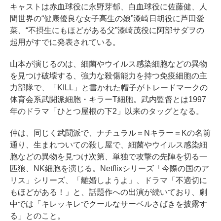
キャストは赤血球役に永野芽郁、白血球役に佐藤健、人
間世界の“健康優良な女子高生の娘”漆崎日胡役に芦田愛
菜、“不摂生にもほどがある父”漆崎茂役に阿部サダヲの
起用がすでに発表されている。
山本が演じるのは、細菌やウイルス感染細胞などの異物
を見つけ破壊する、強力な殺傷能力を持つ免疫細胞の主
力部隊で、「KILL」と書かれた帽子がトレードマークの
体育会系武闘派細胞・キラーT細胞。武内監督とは1997
年のドラマ「ひとつ屋根の下2」以来のタッグとなる。
仲は、同じく武闘派で、ナチュラル＝Nキラー＝Kの名前
通り、生まれついての殺し屋で、細菌やウイルス感染細
胞などの異物を見つけ次第、単独で攻撃の先陣を切る一
匹狼、NK細胞を演じる。Netflixシリーズ「今際の国のア
リス」シリーズ、「離婚しようよ」、ドラマ「不適切に
もほどがある！」と、話題作への出演が続いており、劇
中では「キレッキレでクールなサーベルさばきを披露す
る」とのこと。