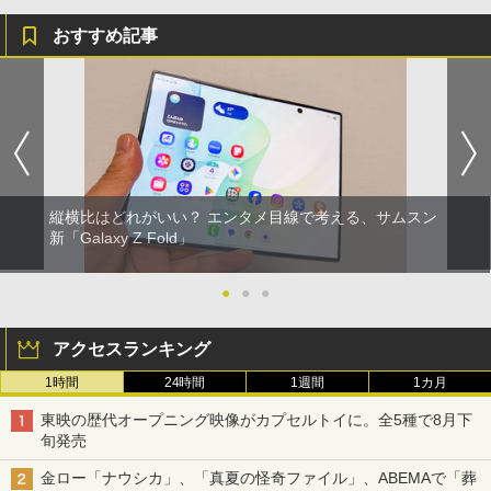
おすすめ記事
縦横比はどれがいい？ エンタメ目線で考える、サムスン
新「Galaxy Z Fold」
●
●
●
アクセスランキング
1時間
24時間
1週間
1カ月
東映の歴代オープニング映像がカプセルトイに。全5種で8月下
旬発売
金ロー「ナウシカ」、「真夏の怪奇ファイル」、ABEMAで「葬