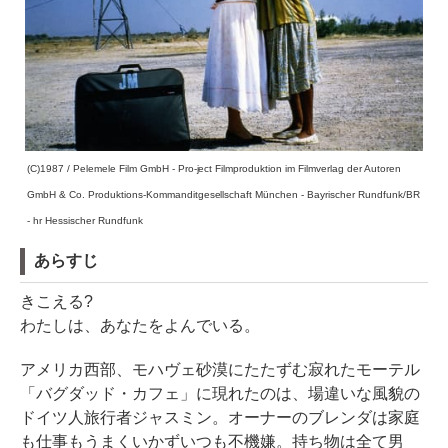
(C)1987 / Pelemele Film GmbH - Pro-ject Filmproduktion im Filmverlag der Autoren
GmbH & Co. Produktions-Kommanditgesellschaft München - Bayrischer Rundfunk/BR
- hr Hessischer Rundfunk
あらすじ
きこえる?
わたしは、あなたをよんでいる。
アメリカ西部、モハヴェ砂漠にたたずむ寂れたモーテル
「バグダッド・カフェ」に現れたのは、場違いな風貌の
ドイツ人旅行者ジャスミン。オーナーのブレンダは家庭
も仕事もうまくいかずいつも不機嫌。持ち物は全て男