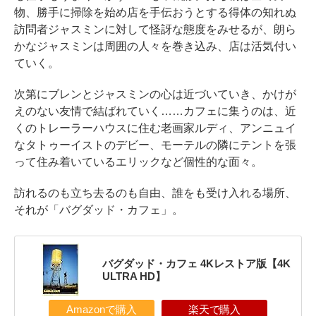
物、勝手に掃除を始め店を手伝おうとする得体の知れぬ
訪問者ジャスミンに対して怪訝な態度をみせるが、朗ら
かなジャスミンは周囲の人々を巻き込み、店は活気付い
ていく。
次第にブレンとジャスミンの心は近づいていき、かけが
えのない友情で結ばれていく……カフェに集うのは、近
くのトレーラーハウスに住む老画家ルディ、アンニュイ
なタトゥーイストのデビー、モーテルの隣にテントを張
って住み着いているエリックなど個性的な面々。
訪れるのも立ち去るのも自由、誰をも受け入れる場所、
それが「バグダッド・カフェ」。
バグダッド・カフェ 4Kレストア版【4K
ULTRA HD】
Amazonで購入
楽天で購入