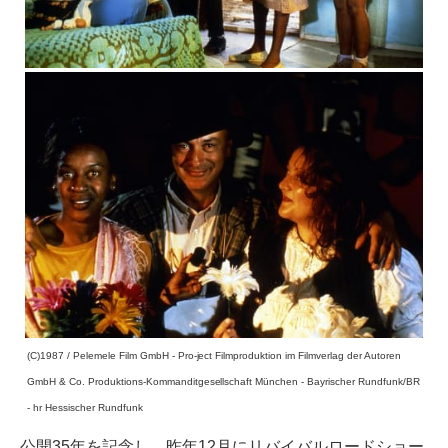
(C)1987 / Pelemele Film GmbH - Pro-ject Filmproduktion im Filmverlag der Autoren
GmbH & Co. Produktions-Kommanditgesellschaft München - Bayrischer Rundfunk/BR
- hr Hessischer Rundfunk
公開35年を記念し、昨年12月にリバイバルロードショー