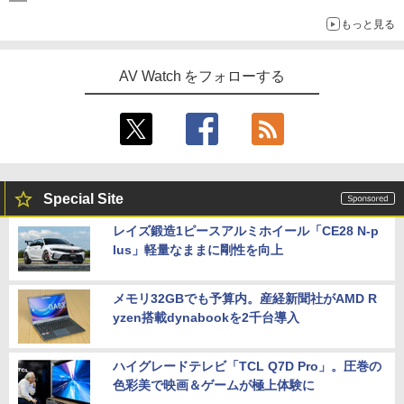
もっと見る
AV Watch をフォローする
Special Site
レイズ鍛造1ピースアルミホイール「CE28 N-p
lus」軽量なままに剛性を向上
メモリ32GBでも予算内。産経新聞社がAMD R
yzen搭載dynabookを2千台導入
ハイグレードテレビ「TCL Q7D Pro」。圧巻の
色彩美で映画＆ゲームが極上体験に