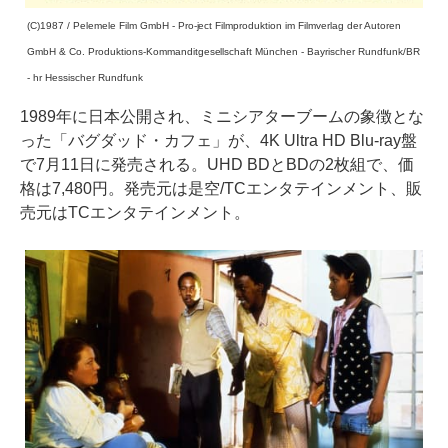
(C)1987 / Pelemele Film GmbH - Pro-ject Filmproduktion im Filmverlag der Autoren
GmbH & Co. Produktions-Kommanditgesellschaft München - Bayrischer Rundfunk/BR
- hr Hessischer Rundfunk
1989年に日本公開され、ミニシアターブームの象徴とな
った「バグダッド・カフェ」が、4K Ultra HD Blu-ray盤
で7月11日に発売される。UHD BDとBDの2枚組で、価
格は7,480円。発売元は是空/TCエンタテインメント、販
売元はTCエンタテインメント。