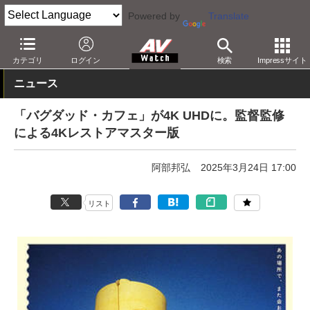
Powered by
Translate
AV Watch
コンテンツ・サービス
BD/DVD
カテゴリ
ログイン
検索
Impressサイト
ニュース
「バグダッド・カフェ」が4K UHDに。監督監修
による4Kレストアマスター版
阿部邦弘
2025年3月24日 17:00
リスト