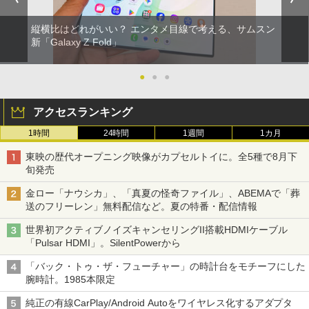
縦横比はどれがいい？ エンタメ目線で考える、サムスン
新「Galaxy Z Fold」
●
●
●
アクセスランキング
1時間
24時間
1週間
1カ月
東映の歴代オープニング映像がカプセルトイに。全5種で8月下
旬発売
金ロー「ナウシカ」、「真夏の怪奇ファイル」、ABEMAで「葬
送のフリーレン」無料配信など。夏の特番・配信情報
世界初アクティブノイズキャンセリングII搭載HDMIケーブル
「Pulsar HDMI」。SilentPowerから
「バック・トゥ・ザ・フューチャー」の時計台をモチーフにした
腕時計。1985本限定
純正の有線CarPlay/Android Autoをワイヤレス化するアダプタ