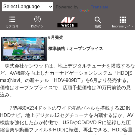
Powered by
Translate
ケンウッド、USB対応などAV機能を強化したHDDナビ
カテゴリ
ログイン
検索
Impressサイト
－USBからHDDに動画/音楽コピー。各種高音質化も
6月発売
標準価格：オープンプライス
株式会社ケンウッドは、地上デジタルチューナを搭載するな
ど、AV機能を向上したカーナビゲーションシステム「HDD[S
ma:t]Navi」の新モデル「HDV-909DT」を6月より発売する。
価格はオープンプライスで、店頭予想価格は20万円前後の見
込み。
7型/480×234ドットのワイド液晶パネルを搭載する2DIN
HDDナビ。地上デジタル12セグチューナを内蔵するほか、AV
機能を強化した点が特徴で、USBやCD/DVD-Rに記録した圧
縮音楽や動画ファイルをHDDに転送、再生できる。HDD容量