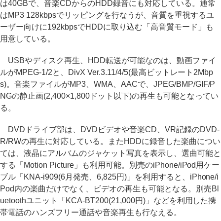
は40GBで、音楽CDからのHDD録音にも対応している。通常
はMP3 128kbpsでリッピングを行なうが、音質を重視するユ
ーザー向けに192kbpsでHDDに取り込む「高音質モード」も
用意している。
USBやディスク再生、HDD転送が可能なのは、動画ファイ
ルがMPEG-1/2と、DivX Ver.3.11/4/5(最高ビットレート2Mbp
s)。音楽ファイルがMP3、WMA、AACで、JPEG/BMP/GIF/P
NGの静止画(2,400×1,800ドット以下)の再生も可能となってい
る。
DVDドライブ部は、DVDビデオや音楽CD、VR記録のDVD-
R/RWの再生に対応している。またHDDに録音した楽曲につい
ては、液晶にアルバムのジャケット写真を表示し、選曲可能と
する「Motion Picture」も利用可能。別売のiPhone/iPod用ケー
ブル「KNA-i909(6月発売、6,825円)」を利用すると、iPhone/i
Pod内の楽曲だけでなく、ビデオの再生も可能となる。別売Bl
uetoothユニット「KCA-BT200(21,000円)」などを利用した携
帯電話のハンズフリー通話や音楽再生も行なえる。