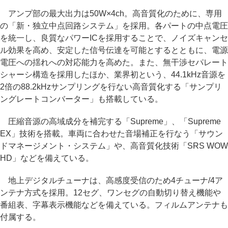
アンプ部の最大出力は50W×4ch。高音質化のために、専用
の「新・独立中点回路システム」を採用。各パートの中点電圧
を統一し、良質なパワーICを採用することで、ノイズキャンセ
ル効果を高め、安定した信号伝達を可能とするとともに、電源
電圧への揺れへの対応能力を高めた。また、無干渉セパレート
シャーシ構造を採用したほか、業界初という、44.1kHz音源を
2倍の88.2kHzサンプリングを行ない高音質化する「サンプリ
ングレートコンバーター」も搭載している。
圧縮音源の高域成分を補完する「Supreme」、「Supreme
EX」技術を搭載。車両に合わせた音場補正を行なう「サウン
ドマネージメント・システム」や、高音質化技術「SRS WOW
HD」などを備えている。
地上デジタルチューナは、高感度受信のため4チューナ/4ア
ンテナ方式を採用。12セグ、ワンセグの自動切り替え機能や
番組表、字幕表示機能などを備えている。フィルムアンテナも
付属する。