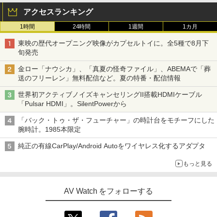
アクセスランキング
1時間
24時間
1週間
1カ月
東映の歴代オープニング映像がカプセルトイに。全5種で8月下
旬発売
金ロー「ナウシカ」、「真夏の怪奇ファイル」、ABEMAで「葬
送のフリーレン」無料配信など。夏の特番・配信情報
世界初アクティブノイズキャンセリングII搭載HDMIケーブル
「Pulsar HDMI」。SilentPowerから
「バック・トゥ・ザ・フューチャー」の時計台をモチーフにした
腕時計。1985本限定
純正の有線CarPlay/Android Autoをワイヤレス化するアダプタ
もっと見る
AV Watch をフォローする