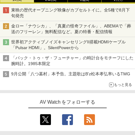
東映の歴代オープニング映像がカプセルトイに。全5種で8月下
旬発売
金ロー「ナウシカ」、「真夏の怪奇ファイル」、ABEMAで「葬
送のフリーレン」無料配信など。夏の特番・配信情報
世界初アクティブノイズキャンセリングII搭載HDMIケーブル
「Pulsar HDMI」。SilentPowerから
「バック・トゥ・ザ・フューチャー」の時計台をモチーフにした
腕時計。1985本限定
9月公開「八つ墓村」本予告。主題歌はB'z松本孝弘率いるTMG
もっと見る
AV Watch をフォローする