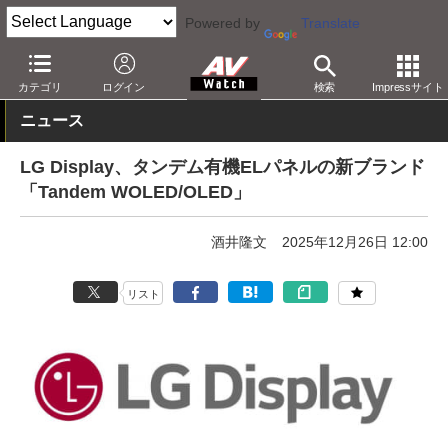
Powered by
Translate
AV Watch
イベント
CES
2026
カテゴリ
ログイン
検索
Impressサイト
ニュース
LG Display、タンデム有機ELパネルの新ブランド
「Tandem WOLED/OLED」
酒井隆文
2025年12月26日 12:00
リスト