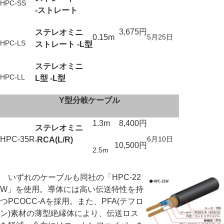
HPC-SS
-ストレート
3,675円
ステレオミニ
0.15m
5月25日
HPC-LS
ストレート -L型
ステレオミニ
HPC-LL
L型 -L型
Y型分岐ケーブル
1.3m
8,400円
ステレオミニ
HPC-35R
6月10日
RCA(L/R)
-
10,500円
2.5m
いずれのケーブルも同社の「HPC-22
W」を使用。導体には高い伝送特性を持
つPCOCC-Aを採用。また、PFA(テフロ
ン)素材の薄型絶縁体により、伝送ロス