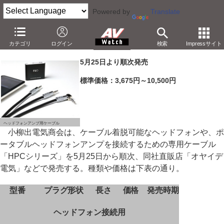
Powered by
Translate
オヤイデ、ケーブル着脱式ヘッドフォン専用ケーブル
カテゴリ
ログイン
検索
Impressサイト
－5,250円から。ヘッドフォンアンプ用も
5月25日より順次発売
標準価格：3,675円～10,500円
ヘッドフォンアンプ用ケーブル
小柳出電気商会は、ケーブル着脱可能なヘッドフォンや、ポ
ータブルヘッドフォンアンプを接続するための専用ケーブル
「HPCシリーズ」を5月25日から順次、同社直販店「オヤイデ
電気」などで発売する。種類や価格は下表の通り。
型番
プラグ形状
長さ
価格
発売時期
ヘッドフォン接続用