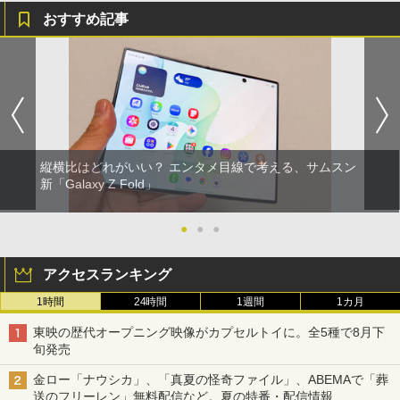
おすすめ記事
縦横比はどれがいい？ エンタメ目線で考える、サムスン
新「Galaxy Z Fold」
●
●
●
アクセスランキング
1時間
24時間
1週間
1カ月
東映の歴代オープニング映像がカプセルトイに。全5種で8月下
旬発売
金ロー「ナウシカ」、「真夏の怪奇ファイル」、ABEMAで「葬
送のフリーレン」無料配信など。夏の特番・配信情報