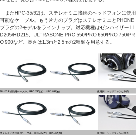
またHPC-35/62は、ステレオミニ接続のヘッドフォンに使用
可能なケーブル。もう片方のプラグはステレオミニとPHONE
プラグの2モデルをラインナップ。対応機種はゼンハイザー H
D205/HD215、ULTRASONE PRO 550/PRO 650/PRO 750/PR
O 900など。長さは1.3mと2.5mの2種類を用意する。
Mini XLR接続用ケーブル。HPC-X35(左)、HPC-X62(右)
使用例。ヘッドフォンは別売
ステレオミニ接続用ケーブル。HPC-35(左)、HPC-62(右)
使用例。ヘッドフォンは別売