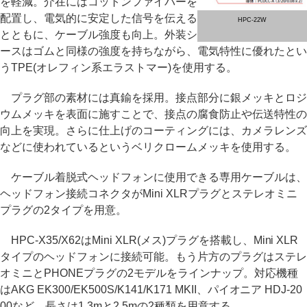
を軽減。介在にはコットンファイバーを
配置し、電気的に安定した信号を伝える
HPC-22W
とともに、ケーブル強度も向上。外装シ
ースはゴムと同様の強度を持ちながら、電気特性に優れたとい
うTPE(オレフィン系エラストマー)を使用する。
プラグ部の素材には真鍮を採用。接点部分に銀メッキとロジ
ウムメッキを表面に施すことで、接点の腐食防止や伝送特性の
向上を実現。さらに仕上げのコーティングには、カメラレンズ
などに使われているというベリクロームメッキを使用する。
ケーブル着脱式ヘッドフォンに使用できる専用ケーブルは、
ヘッドフォン接続コネクタがMini XLRプラグとステレオミニ
プラグの2タイプを用意。
HPC-X35/X62はMini XLR(メス)プラグを搭載し、Mini XLR
タイプのヘッドフォンに接続可能。もう片方のプラグはステレ
オミニとPHONEプラグの2モデルをラインナップ。対応機種
はAKG EK300/EK500S/K141/K171 MKII、パイオニア HDJ-20
00など。長さは1.3mと2.5mの2種類を用意する。