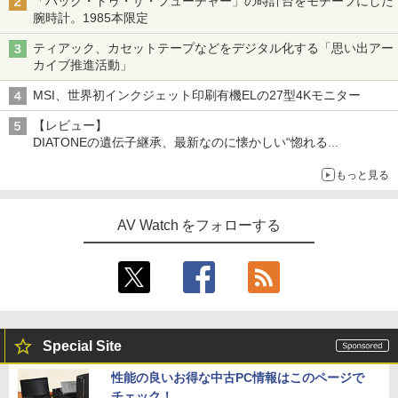
「バック・トゥ・ザ・フューチャー」の時計台をモチーフにした
腕時計。1985本限定
ティアック、カセットテープなどをデジタル化する「思い出アー
カイブ推進活動」
MSI、世界初インクジェット印刷有機ELの27型4Kモニター
【レビュー】
DIATONEの遺伝子継承、最新なのに懐かしい“惚れる
音”Tecnologia e Cuore「DS-TC52B」を聴く
もっと見る
AV Watch をフォローする
Special Site
性能の良いお得な中古PC情報はこのページで
チェック！