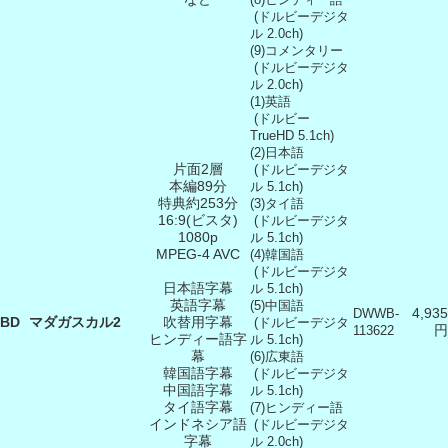
(ドルビーデジタ
ル 2.0ch)
(9)コメンタリー
(ドルビーデジタ
ル 2.0ch)
(1)英語
(ドルビー
TrueHD 5.1ch)
(2)日本語
片面2層
(ドルビーデジタ
本編89分
ル 5.1ch)
特典約253分
(3)タイ語
16:9(ビスタ)
(ドルビーデジタ
1080p
ル 5.1ch)
MPEG-4 AVC
(4)韓国語
(ドルビーデジタ
日本語字幕
ル 5.1ch)
英語字幕
(5)中国語
4,935
DWWB-
BD
マダガスカル2
吹替用字幕
(ドルビーデジタ
円
113622
ヒンディー語字
ル 5.1ch)
幕
(6)広東語
韓国語字幕
(ドルビーデジタ
中国語字幕
ル 5.1ch)
タイ語字幕
(7)ヒンディー語
インドネシア語
(ドルビーデジタ
字幕
ル 2.0ch)