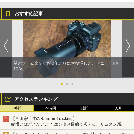
おすすめ記事
望遠ブーム来てる!? 9年ぶりに大復活した、ソニー「RX
10 V」
●
●
●
アクセスランキング
1時間
24時間
1週間
1カ月
【西田宗千佳のRandomTracking】
縦横比はどれがいい？ エンタメ目線で考える、サムスン新
「Galaxy Z Fold」