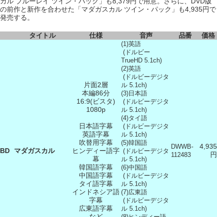
カル ブルーレイ ツイン・パック」も8,379円で用意。さらに、DVD版
の前作と新作を合わせた「マダガスカル ツイン・パック」も4,935円で
発売する。
タイトル
仕様
音声
品番
価格
(1)英語
(ドルビー
TrueHD 5.1ch)
(2)英語
(ドルビーデジタ
片面2層
ル 5.1ch)
本編86分
(3)日本語
16:9(ビスタ)
(ドルビーデジタ
1080p
ル 5.1ch)
(4)タイ語
日本語字幕
(ドルビーデジタ
英語字幕
ル 5.1ch)
吹替用字幕
(5)韓国語
4,935
DWWB-
BD
マダガスカル
ヒンディー語字
(ドルビーデジタ
円
112483
幕
ル 5.1ch)
韓国語字幕
(6)中国語
中国語字幕
(ドルビーデジタ
タイ語字幕
ル 5.1ch)
インドネシア語
(7)広東語
字幕
(ドルビーデジタ
広東語字幕
ル 5.1ch)
など
(8)ヒンディー語