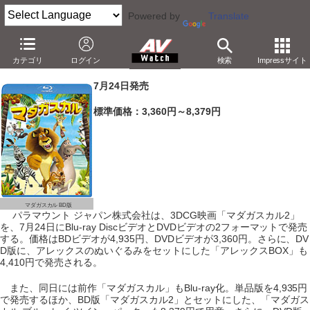
Powered by
Translate
パラマウント、CGアニメ「マダガスカル」シリーズをBD化
カテゴリ
ログイン
検索
Impressサイト
－新作「マダガスカル2」も。ぬいぐるみ同梱版用意
7月24日発売
標準価格：3,360円～8,379円
マダガスカル BD版
パラマウント ジャパン株式会社は、3DCG映画「マダガスカル2」
を、7月24日にBlu-ray DiscビデオとDVDビデオの2フォーマットで発売
する。価格はBDビデオが4,935円、DVDビデオが3,360円。さらに、DV
D版に、アレックスのぬいぐるみをセットにした「アレックスBOX」も
4,410円で発売される。
また、同日には前作「マダガスカル」もBlu-ray化。単品版を4,935円
で発売するほか、BD版「マダガスカル2」とセットにした、「マダガス