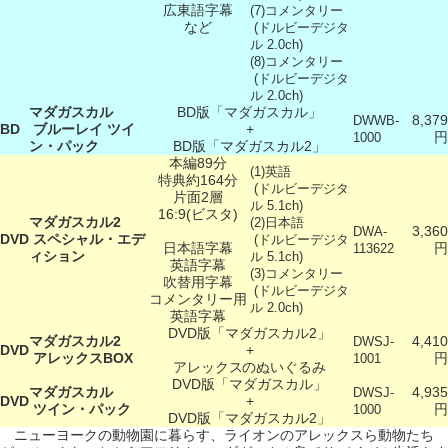
広東語字幕
(7)コメンタリー
など
(ドルビーデジタ
ル 2.0ch)
(8)コメンタリー
(ドルビーデジタ
ル 2.0ch)
マダガスカル
BD版「マダガスカル」
8,379
DWWB-
BD
ブルーレイ ツイ
+
円
1000
ン・パック
BD版「マダガスカル2」
本編89分
(1)英語
特典約164分
(ドルビーデジタ
片面2層
ル 5.1ch)
16:9(ビスタ)
マダガスカル2
(2)日本語
3,360
DWA-
DVD
スペシャル・エデ
(ドルビーデジタ
日本語字幕
円
113622
ィション
ル 5.1ch)
英語字幕
(3)コメンタリー
吹替用字幕
(ドルビーデジタ
コメンタリー用
ル 2.0ch)
英語字幕
DVD版「マダガスカル2」
マダガスカル2
4,410
DWSJ-
DVD
+
アレックスBOX
円
1001
アレックスのぬいぐるみ
DVD版「マダガスカル」
マダガスカル
4,935
DWSJ-
DVD
+
ツイン・パック
円
1000
DVD版「マダガスカル2」
ニューヨークの動物園に暮らす、ライオンのアレックスら動物たち