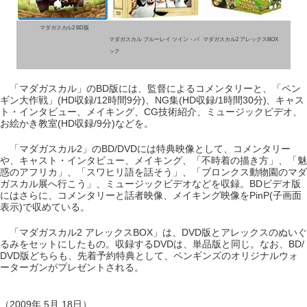
マダガスカル2 BD版
マダガスカル ブルーレイ ツイン・パ
マダガスカル2 アレックスBOX
ック
「マダガスカル」のBD版には、監督によるコメンタリーと、「ペン
ギン大作戦」(HD収録/12時間9分)、NG集(HD収録/1時間30分)、キャス
ト・インタビュー、メイキング、CG技術紹介、ミュージックビデオ、
お絵かき教室(HD収録/9分)などを。
「マダガスカル2」のBD/DVDには特典映像として、コメンタリー
や、キャスト・インタビュー、メイキング、「不時着の描き方」、「魅
惑のアフリカ」、「スワヒリ語を話そう」、「ブロンクス動物園のマダ
ガスカル展へ行こう」、ミュージックビデオなどを収録。BDビデオ版
にはさらに、コメンタリーと話者映像、メイキング映像をPinP(子画面
表示)で収めている。
「マダガスカル2 アレックスBOX」は、DVD版とアレックスのぬいぐ
るみをセットにしたもの。収録するDVDは、単品版と同じ。なお、BD/
DVD版どちらも、先着予約特典として、ペンギンズのオリジナルウォ
ーターガンがプレゼントされる。
（2009年 5月 18日）