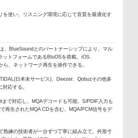
teアプリを使い、リスニング環境に応じて音質を最適化す
mplifierは、BlueSoundとのパートナーシップにより、マル
ットフォームであるBluOSを搭載。iOS、
c OS Xから、ネットワーク再生を操作できる。
tify、TIDAL(日本未サービス)、Deezer、Qobuzその他多
に対応する。
bitまで対応し、MQAデコードも可能。S/PDIF入力も
sportで再生されたMQA CDを含む、MQA/PCM信号をデ
o本社にて熟練の技術者が一台ずつ丁寧に組み立て。外形寸