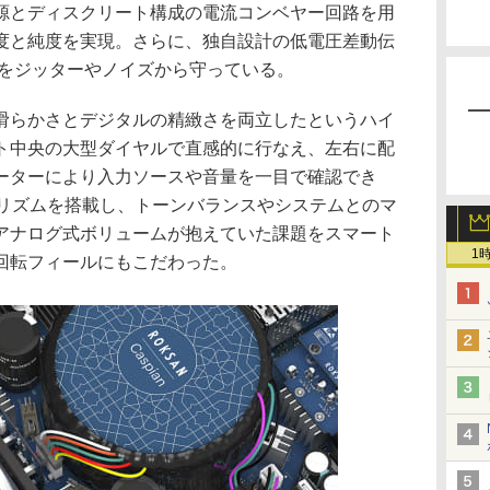
源とディスクリート構成の電流コンベヤー回路を用
度と純度を実現。さらに、独自設計の低電圧差動伝
信号をジッターやノイズから守っている。
滑らかさとデジタルの精緻さを両立したというハイ
ト中央の大型ダイヤルで直感的に行なえ、左右に配
ケーターにより入力ソースや音量を一目で確認でき
ゴリズムを搭載し、トーンバランスやシステムとのマ
アナログ式ボリュームが抱えていた課題をスマート
1
回転フィールにもこだわった。