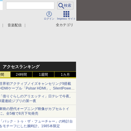
ログイン
Impress サイト
全カテゴリ
音楽配信
アクセスランキング
時間
24時間
1週間
1カ月
世界初アクティブノイズキャンセリングII搭載
HDMIケーブル「Pulsar HDMI」。SilentPower
から
「借りぐらしのアリエッティ」日テレで今夜。
3週連続ジブリの第一夜
東映の歴代オープニング映像がカプセルトイ
に。全5種で8月下旬発売
「バック・トゥ・ザ・フューチャー」の時計台
をモチーフにした腕時計。1985本限定