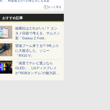
め」、料金値上げへの考え方にも言及
もっと見る
おすすめ記事
縦横比はどれがいい？ エン
タメ目線で考える、サムスン
新「Galaxy Z Fold」
望遠ブーム来てる!? 9年ぶり
に大復活した、ソニー
「RX10 V」
「画質でテレビ選ぶなら
OLED」、LGディスプレイ
が“RGBタンデム”の魅力訴
求。液晶とのガチ比較も