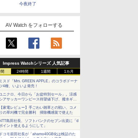
今夜終了
AV Watch をフォローする
Impress Watchシリーズ 人気記事
時間
24時間
1週間
1カ月
ミスド「Mrs. GREEN APPLE」のコラボドーナ
ツ4種、いよいよ発売！
ユニクロ、今日から「お盆特別セール」。涼感
シアサッカーワンピース待望値下げ、撥水ギア
ショーツは1990円に
【家電レビュー】手ごわい雑草との戦い、コメ
リの草刈機で完全勝利 掃除機感覚で使えた
NTT島田社長、ソフトバンクのセブン出資に「d
ポイント使えるようにして」
ドコモ前田社長が「ahamo40GB化は検証のた