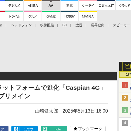
オ
ヘッドフォン
映像配信
BD
放送
業界動向
スピーカー
ェクタ
PS4
BDプレーヤー
映像配信
BD
1
ットフォームで進化「Caspian 4G」
プリメイン
山崎健太郎
2025年5月13日 16:00
ブックマーク
ェア
はてブ
note