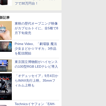
フで30万円台！
新記事
東映の歴代オープニング映像
がカプセルトイに。全5種で8
月下旬発売
Prime Video、「劇場版 魔法
少女まどか☆マギカ」3作品
を配信開始
東京国立博物館がハイセンス
の100型RGB LEDテレビ導入
「オデュッセイア」9月4日か
らIMAX先行上映。35mmフ
ィルム上映も
Technicsイヤフォン「EAH-