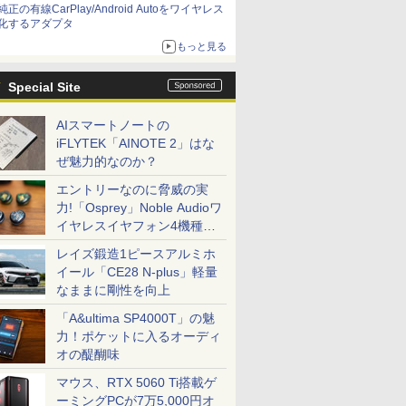
純正の有線CarPlay/Android Autoをワイヤレス
化するアダプタ
もっと見る
Special Site
AIスマートノートの
iFLYTEK「AINOTE 2」はな
ぜ魅力的なのか？
エントリーなのに脅威の実
力!「Osprey」Noble Audioワ
イヤレスイヤフォン4機種を
一気に聴く
レイズ鍛造1ピースアルミホ
イール「CE28 N-plus」軽量
なままに剛性を向上
「A&ultima SP4000T」の魅
力！ポケットに入るオーディ
オの醍醐味
マウス、RTX 5060 Ti搭載ゲ
ーミングPCが7万5,000円オ