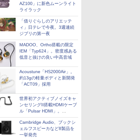
AZ100」に新色ムーンライト
ライラック
「借りぐらしのアリエッテ
ィ」日テレで今夜。3週連続
ジブリの第一夜
MADOO、Ortho搭載の限定
IEM「Typ624」。密度感ある
低音と抜けの良い中高音域
Acoustune「HS2000Air」。
約13gの軽量ボディと新開発
「ACT09」採用
世界初アクティブノイズキャ
ンセリングII搭載HDMIケーブ
ル「Pulsar HDMI」。
SilentPowerから
Cambridge Audio、ブックシ
ェルフスピーカなど8製品を
一挙発売