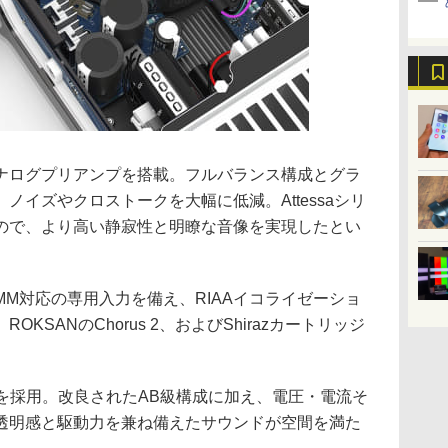
ナログプリアンプを搭載。フルバランス構成とグラ
ノイズやクロストークを大幅に低減。Attessaシリ
ので、より高い静寂性と明瞭な音像を実現したとい
M対応の専用入力を備え、RIAAイコライゼーショ
KSANのChorus 2、およびShirazカートリッジ
チャを採用。改良されたAB級構成に加え、電圧・電流そ
透明感と駆動力を兼ね備えたサウンドが空間を満た