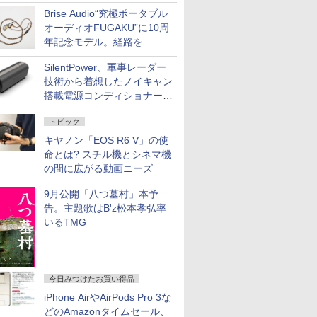
Brise Audio“究極ポータブル
オーディオFUGAKU”に10周
年記念モデル。経路を
NISHIKIで統一。400万円
SilentPower、軍事レーダー
技術から着想したノイキャン
搭載電源コンディショナー
「AC iPurifier2」
トピック
キヤノン「EOS R6 V」の使
命とは? スチル機とシネマ機
の間に広がる動画ニーズ
9月公開「八つ墓村」本予
告。主題歌はB'z松本孝弘率
いるTMG
今日みつけたお買い得品
iPhone AirやAirPods Pro 3な
どのAmazonタイムセール、