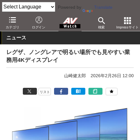
Powered by
Translate
AV Watch
製品
ディスプレイ
カテゴリ
ログイン
検索
Impressサイト
ニュース
レグザ、ノングレアで明るい場所でも見やすい業
務用4Kディスプレイ
山崎健太郎
2026年2月26日 12:00
リスト