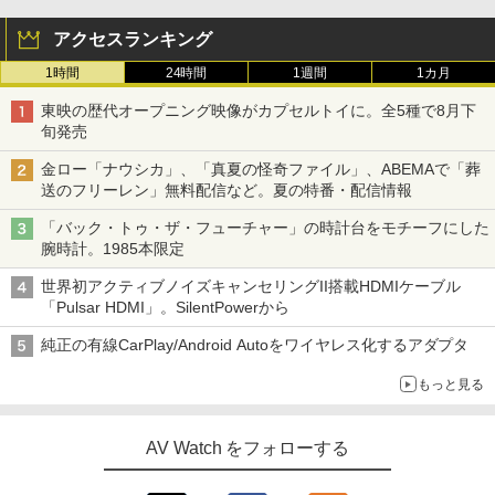
アクセスランキング
1時間
24時間
1週間
1カ月
東映の歴代オープニング映像がカプセルトイに。全5種で8月下
旬発売
金ロー「ナウシカ」、「真夏の怪奇ファイル」、ABEMAで「葬
送のフリーレン」無料配信など。夏の特番・配信情報
「バック・トゥ・ザ・フューチャー」の時計台をモチーフにした
腕時計。1985本限定
世界初アクティブノイズキャンセリングII搭載HDMIケーブル
「Pulsar HDMI」。SilentPowerから
純正の有線CarPlay/Android Autoをワイヤレス化するアダプタ
もっと見る
AV Watch をフォローする