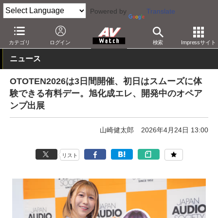
Powered by
Translate
AV Watch
イベント
OTOTEN
カテゴリ
ログイン
検索
Impressサイト
ニュース
OTOTEN2026は3日間開催、初日はスムーズに体
験できる有料デー。旭化成エレ、開発中のオペア
ンプ出展
山崎健太郎
2026年4月24日 13:00
リスト