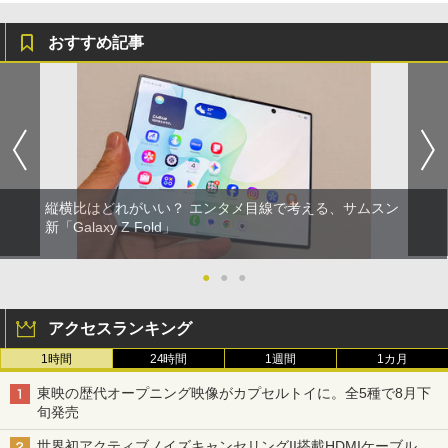
おすすめ記事
縦横比はどれがいい？ エンタメ目線で考える、サムスン
新「Galaxy Z Fold」
●
●
●
アクセスランキング
1時間
24時間
1週間
1カ月
東映の歴代オープニング映像がカプセルトイに。全5種で8月下
旬発売
世界初アクティブノイズキャンセリングII搭載HDMIケーブル