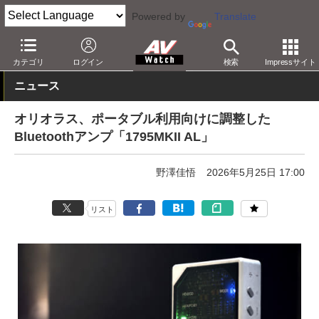
Powered by
Translate
AV Watch
製品
USB DAC
その他
カテゴリ
ログイン
検索
Impressサイト
ニュース
オリオラス、ポータブル利用向けに調整した
Bluetoothアンプ「1795MKII AL」
野澤佳悟
2026年5月25日 17:00
リスト