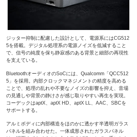
ジッター抑制に配慮した設計として、電源系にはCG512
5を搭載。デジタル処理系の電源ノイズを低減すること
で、信号の純度を保ち静寂感のある背景と細部の再現性
を支えている。
BluetoothオーディオのSoCには、Qualcomm「QCC512
5」を採用。内部クロックマネジメントの精度を高める
ことで、処理の乱れや不要なノイズの影響を抑え、音場
の見通しや背景の静けさが感じ取りやすい再生を実現。
コーデックはaptX、aptX HD、aptX LL、AAC、SBCを
サポートする。
アルミボディに内部構造をほのかに透かす半透明ガラス
パネルを組み合わせた。一体成形されたガラスパネル