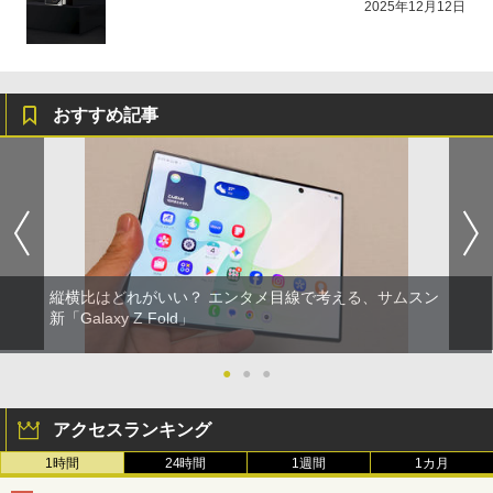
2025年12月12日
おすすめ記事
縦横比はどれがいい？ エンタメ目線で考える、サムスン
新「Galaxy Z Fold」
●
●
●
アクセスランキング
1時間
24時間
1週間
1カ月