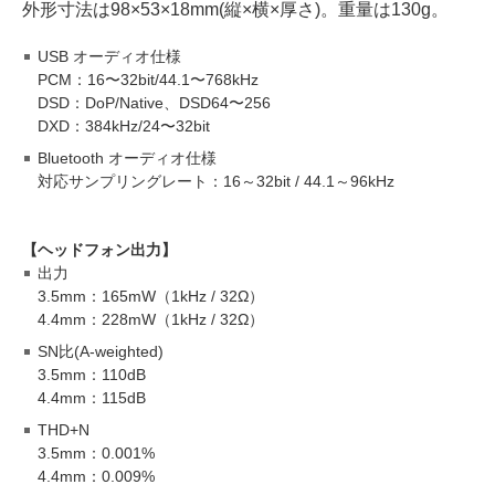
外形寸法は98×53×18mm(縦×横×厚さ)。重量は130g。
USB オーディオ仕様
PCM：16〜32bit/44.1〜768kHz
DSD：DoP/Native、DSD64〜256
DXD：384kHz/24〜32bit
Bluetooth オーディオ仕様
対応サンプリングレート：16～32bit / 44.1～96kHz
【ヘッドフォン出力】
出力
3.5mm：165mW（1kHz / 32Ω）
4.4mm：228mW（1kHz / 32Ω）
SN比(A-weighted)
3.5mm：110dB
4.4mm：115dB
THD+N
3.5mm：0.001%
4.4mm：0.009%