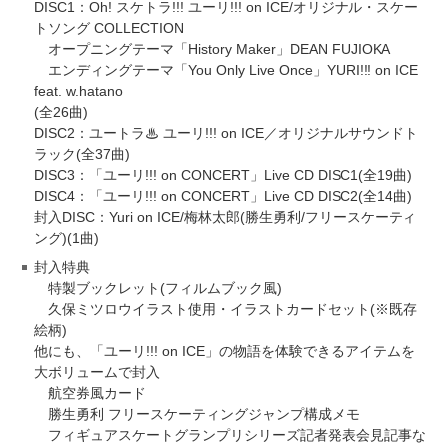
DISC1：Oh! スケトラ!!! ユーリ!!! on ICE/オリジナル・スケー
トソング COLLECTION
オープニングテーマ「History Maker」DEAN FUJIOKA
エンディングテーマ「You Only Live Once」YURI!!! on ICE
feat. w.hatano
(全26曲)
DISC2：ユートラ♨ ユーリ!!! on ICE／オリジナルサウンドト
ラック(全37曲)
DISC3：「ユーリ!!! on CONCERT」Live CD DISC1(全19曲)
DISC4：「ユーリ!!! on CONCERT」Live CD DISC2(全14曲)
封入DISC：Yuri on ICE/梅林太郎(勝生勇利/フリースケーティ
ング)(1曲)
封入特典
特製ブックレット(フィルムブック風)
久保ミツロウイラスト使用・イラストカードセット(※既存
絵柄)
他にも、「ユーリ!!! on ICE」の物語を体験できるアイテムを
大ボリュームで封入
航空券風カード
勝生勇利 フリースケーティングジャンプ構成メモ
フィギュアスケートグランプリシリーズ記者発表会見記事な