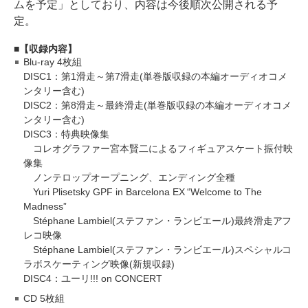
ムを予定」としており、内容は今後順次公開される予
定。
【収録内容】
Blu-ray 4枚組
DISC1：第1滑走～第7滑走(単巻版収録の本編オーディオコメ
ンタリー含む)
DISC2：第8滑走～最終滑走(単巻版収録の本編オーディオコメ
ンタリー含む)
DISC3：特典映像集
コレオグラファー宮本賢二によるフィギュアスケート振付映
像集
ノンテロップオープニング、エンディング全種
Yuri Plisetsky GPF in Barcelona EX “Welcome to The
Madness”
Stéphane Lambiel(ステファン・ランビエール)最終滑走アフ
レコ映像
Stéphane Lambiel(ステファン・ランビエール)スペシャルコ
ラボスケーティング映像(新規収録)
DISC4：ユーリ!!! on CONCERT
CD 5枚組