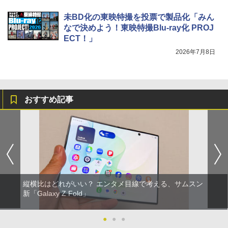
未BD化の東映特撮を投票で製品化「みん
なで決めよう！東映特撮Blu-ray化 PROJ
ECT！」
2026年7月8日
おすすめ記事
縦横比はどれがいい？ エンタメ目線で考える、サムスン
新「Galaxy Z Fold」
●
●
●