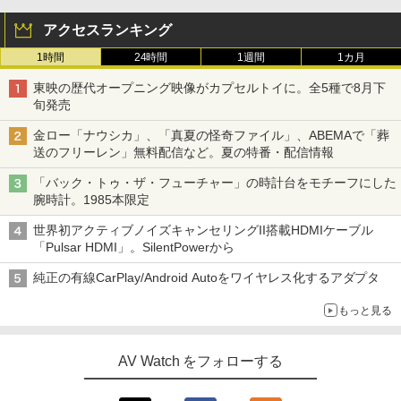
アクセスランキング
1時間
24時間
1週間
1カ月
東映の歴代オープニング映像がカプセルトイに。全5種で8月下
旬発売
金ロー「ナウシカ」、「真夏の怪奇ファイル」、ABEMAで「葬
送のフリーレン」無料配信など。夏の特番・配信情報
「バック・トゥ・ザ・フューチャー」の時計台をモチーフにした
腕時計。1985本限定
世界初アクティブノイズキャンセリングII搭載HDMIケーブル
「Pulsar HDMI」。SilentPowerから
純正の有線CarPlay/Android Autoをワイヤレス化するアダプタ
もっと見る
AV Watch をフォローする