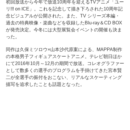
初回放送から今年で放送10周年を迎えるTVアニメ「ユー
リ!!! on ICE」。これを記念して描き下ろされた10周年記
念ビジュアルが公開された。また、TV シリーズ本編・
過去の特典映像・楽曲などを収録したBlu-ray＆CD BOX
が発売決定。今冬には大型展覧会イベントの開催も決ま
った。
同作は久保ミツロウ×山本沙代原案による、MAPPA制作
の本格男子フィギュアスケートアニメ。テレビ朝日ほか
にて2016年10月～12月の期間で放送。コレオグラファー
として数多くの選手のプログラムを手掛けてきた宮本賢
二が全選手の振付をおこない、リアルなスケーティング
描写を追求したことも話題となった。