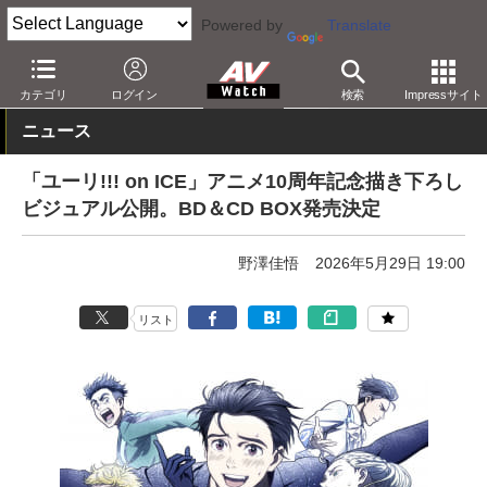
Powered by
Translate
AV Watch
コンテンツ・サービス
アニメ
カテゴリ
ログイン
検索
Impressサイト
ニュース
「ユーリ!!! on ICE」アニメ10周年記念描き下ろし
ビジュアル公開。BD＆CD BOX発売決定
野澤佳悟
2026年5月29日 19:00
リスト