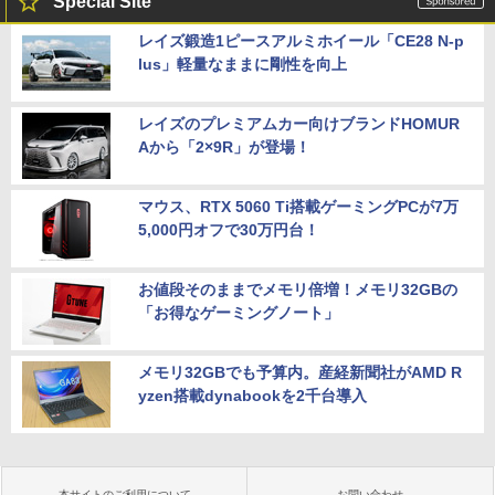
Special Site
レイズ鍛造1ピースアルミホイール「CE28 N-p
lus」軽量なままに剛性を向上
レイズのプレミアムカー向けブランドHOMUR
Aから「2×9R」が登場！
マウス、RTX 5060 Ti搭載ゲーミングPCが7万
5,000円オフで30万円台！
お値段そのままでメモリ倍増！メモリ32GBの
「お得なゲーミングノート」
メモリ32GBでも予算内。産経新聞社がAMD R
yzen搭載dynabookを2千台導入
本サイトのご利用について
お問い合わせ