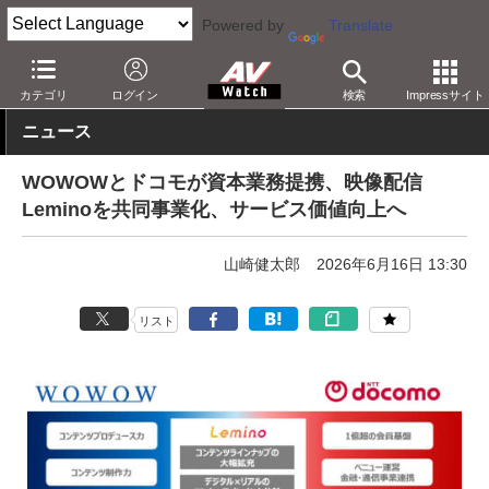
Powered by
Translate
AV Watch
コンテンツ・サービス
映像配信
その他
カテゴリ
ログイン
検索
Impressサイト
ニュース
WOWOWとドコモが資本業務提携、映像配信
Leminoを共同事業化、サービス価値向上へ
山崎健太郎
2026年6月16日 13:30
リスト