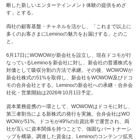
断した新しいエンターテインメント体験の提供をめざ
す」とする。
両社の顧客基盤・チャネルを活かし、「これまで以上に
多くのお客さまにLeminoの魅力をお届けする」とのこ
と。
6月17日にWOWOWが新会社を設立し、現在ドコモが行
なっているLeminoを新会社に対し、新会社の普通株式を
対価として吸収分割の方法で承継。その後、WOWOWが
新会社株式の51%を取得し、新会社をWOWOW及びドコ
モの合弁会社とする。Leminoの新会社への承継・合弁会
社化・営業開始は2026年10月1日予定。
資本業務提携の一環として、WOWOWはドコモに対し、
第三者割当による新株式の発行を実施。合弁会社はWO
WOWが51%、ドコモが49%の出資比率で運営され、両
社が互いに資本関係を持つことで、強固なパートナーシ
ップを構築。調達した資金は、Leminoのコンテンツ拡充