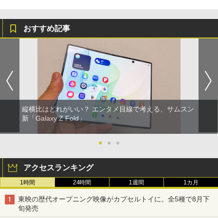
おすすめ記事
縦横比はどれがいい？ エンタメ目線で考える、サムスン
新「Galaxy Z Fold」
●
●
●
アクセスランキング
1時間
24時間
1週間
1カ月
東映の歴代オープニング映像がカプセルトイに。全5種で8月下
旬発売