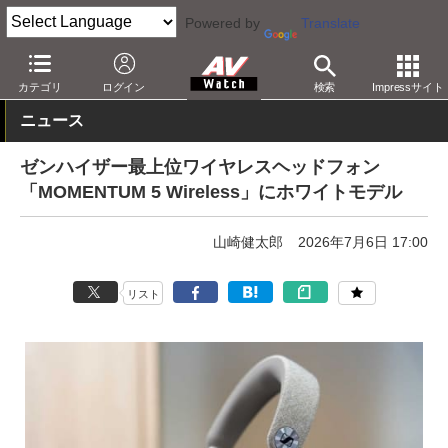
Powered by
Translate
AV Watch
製品
ヘッドフォン
ゼンハイザー
カテゴリ
ログイン
検索
Impressサイト
ニュース
ゼンハイザー最上位ワイヤレスヘッドフォン
「MOMENTUM 5 Wireless」にホワイトモデル
山崎健太郎
2026年7月6日 17:00
リスト