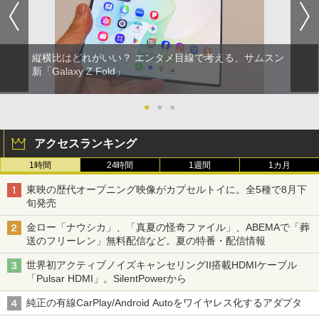
縦横比はどれがいい？ エンタメ目線で考える、サムスン
新「Galaxy Z Fold」
●
●
●
アクセスランキング
1時間
24時間
1週間
1カ月
東映の歴代オープニング映像がカプセルトイに。全5種で8月下
旬発売
金ロー「ナウシカ」、「真夏の怪奇ファイル」、ABEMAで「葬
送のフリーレン」無料配信など。夏の特番・配信情報
世界初アクティブノイズキャンセリングII搭載HDMIケーブル
「Pulsar HDMI」。SilentPowerから
純正の有線CarPlay/Android Autoをワイヤレス化するアダプタ