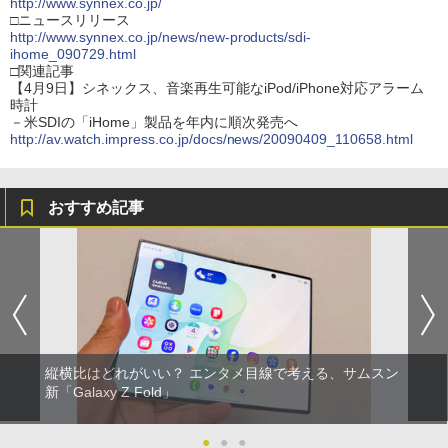
http://www.synnex.co.jp/
□ニュースリリース
http://www.synnex.co.jp/news/new-products/sdi-
ihome_090729.html
□関連記事
【4月9日】シネックス、音楽再生可能なiPod/iPhone対応アラーム
時計
－米SDIの「iHome」製品を年内に順次発売へ
http://av.watch.impress.co.jp/docs/news/20090409_110658.html
おすすめ記事
縦横比はどれがいい？ エンタメ目線で考える、サムスン
新「Galaxy Z Fold」
●
●
●