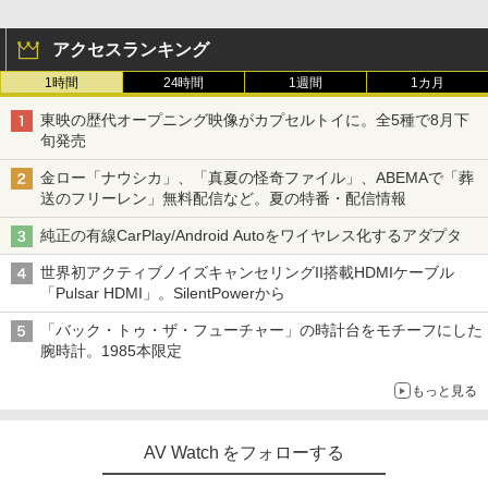
アクセスランキング
1時間
24時間
1週間
1カ月
東映の歴代オープニング映像がカプセルトイに。全5種で8月下
旬発売
金ロー「ナウシカ」、「真夏の怪奇ファイル」、ABEMAで「葬
送のフリーレン」無料配信など。夏の特番・配信情報
純正の有線CarPlay/Android Autoをワイヤレス化するアダプタ
世界初アクティブノイズキャンセリングII搭載HDMIケーブル
「Pulsar HDMI」。SilentPowerから
「バック・トゥ・ザ・フューチャー」の時計台をモチーフにした
腕時計。1985本限定
もっと見る
AV Watch をフォローする