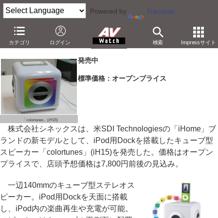
Powered by
Translate
シネックス、7色に光るキューブ型iPodスピーカー
カテゴリ
ログイン
検索
Impressサイト
－実売7,800円。内蔵LEDがカラフルに点灯
発売中
標準価格：オープンプライス
「colortunes」(iH15)
株式会社シネックスは、米SDI Technologiesの「iHome」ブ
ランドの新モデルとして、iPod用Dockを搭載したキューブ型
スピーカー「colortunes」(iH15)を発売した。価格はオープン
プライスで、店頭予想価格は7,800円前後の見込み。
一辺140mmのキューブ型ステレオス
ピーカー。iPod用Dockを天面に搭載
し、iPod内の楽曲再生や充電が可能。