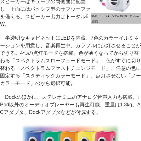
スピーカーはキューブの両側面に配置
し、正面にはパッシブ型のサブウーファ
を備える。スピーカー出力はトータル6
7色のカラーパターンで点灯可能。iPod nano
は別売
W。
半透明なキャビネットにLEDを内蔵。7色のカラーイルミネ
ーションを用意し、音楽再生中、カラフルに点灯させることが
できる。4つの点灯モードを搭載。色が薄くなってから切り替
わる「スペクトラムスローフェードモード」、色がすぐに切り
替わる「スペクトラムファストチェンジモード」、任意の色に
固定する「スタティックカラーモード」、点灯させない「ノー
カラーモード」のから選択可能。
Dockのほかに、ステレオミニのアナログ音声入力も搭載。i
Pod以外のオーディオプレーヤーも再生可能。重量は1.3kg。A
Cアダプタ、Dockアダプタなどが付属する。