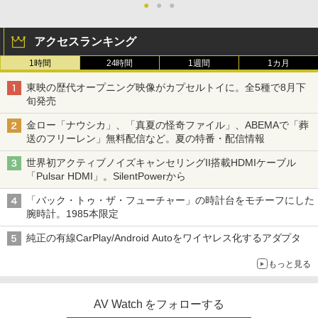
●
●
●
アクセスランキング
1時間
24時間
1週間
1カ月
東映の歴代オープニング映像がカプセルトイに。全5種で8月下
旬発売
金ロー「ナウシカ」、「真夏の怪奇ファイル」、ABEMAで「葬
送のフリーレン」無料配信など。夏の特番・配信情報
世界初アクティブノイズキャンセリングII搭載HDMIケーブル
「Pulsar HDMI」。SilentPowerから
「バック・トゥ・ザ・フューチャー」の時計台をモチーフにした
腕時計。1985本限定
純正の有線CarPlay/Android Autoをワイヤレス化するアダプタ
もっと見る
AV Watch をフォローする