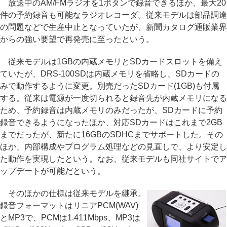
放送中のAM/FMラジオを1ボタンで録音できるほか、最大20
件の予約録音も可能なラジオレコーダ。従来モデルは部品調達
の問題などで生産中止となっていたが、新聞カタログ通販業界
からの強い要望で再発売に至ったという。
従来モデルは1GBの内蔵メモリとSDカードスロットを備え
ていたが、DRS-100SDは内蔵メモリを省略し、SDカードの
みで動作するように変更。別売だったSDカード(1GB)も付属
する。従来は電源が一度切られると録音先が内蔵メモリになる
ため、予約録音は内蔵メモリのみだったが、SDカードに予約
録音できるようになったほか、対応SDカードはこれまで2GB
までだったが、新たに16GBのSDHCまでサポートした。その
ほか、内部構成やプログラム処理などの見直しで、より安定し
た動作を実現したという。なお、従来モデルも同社サイトでア
ップデートが可能だという。
そのほかの仕様は従来モデルを継承。
録音フォーマットはリニアPCM(WAV)
とMP3で、PCMは1.411Mbps、MP3は