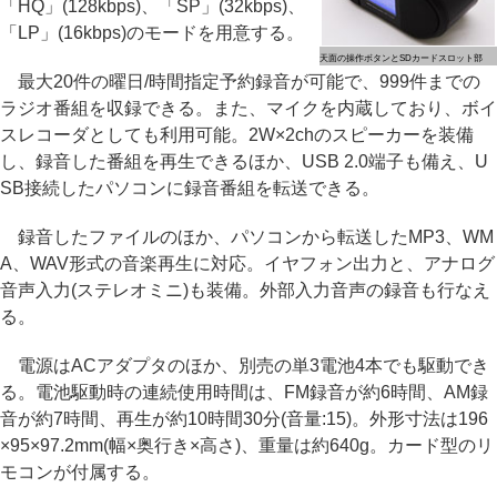
「HQ」(128kbps)、「SP」(32kbps)、
「LP」(16kbps)のモードを用意する。
天面の操作ボタンとSDカードスロット部
最大20件の曜日/時間指定予約録音が可能で、999件までの
ラジオ番組を収録できる。また、マイクを内蔵しており、ボイ
スレコーダとしても利用可能。2W×2chのスピーカーを装備
し、録音した番組を再生できるほか、USB 2.0端子も備え、U
SB接続したパソコンに録音番組を転送できる。
録音したファイルのほか、パソコンから転送したMP3、WM
A、WAV形式の音楽再生に対応。イヤフォン出力と、アナログ
音声入力(ステレオミニ)も装備。外部入力音声の録音も行なえ
る。
電源はACアダプタのほか、別売の単3電池4本でも駆動でき
る。電池駆動時の連続使用時間は、FM録音が約6時間、AM録
音が約7時間、再生が約10時間30分(音量:15)。外形寸法は196
×95×97.2mm(幅×奥行き×高さ)、重量は約640g。カード型のリ
モコンが付属する。