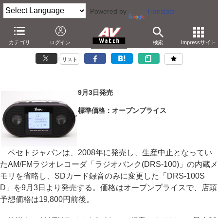
Powered by
Translate
ベセト、「ラジオバンク」を1GB SDカード付属で再発売
カテゴリ
ログイン
検索
Impressサイト
－AM/FMをMP3/WAV録音。内蔵メモリ省略で実売19,800円
リスト
9月3日発売
標準価格：オープンプライス
ベセトジャパンは、2008年に発売し、生産中止となってい
たAM/FMラジオレコーダ「ラジオバンク(DRS-100)」の内蔵メ
モリを省略し、SDカード録音のみに変更した「DRS-100S
D」を9月3日より発売する。価格はオープンプライスで、店頭
予想価格は19,800円前後。