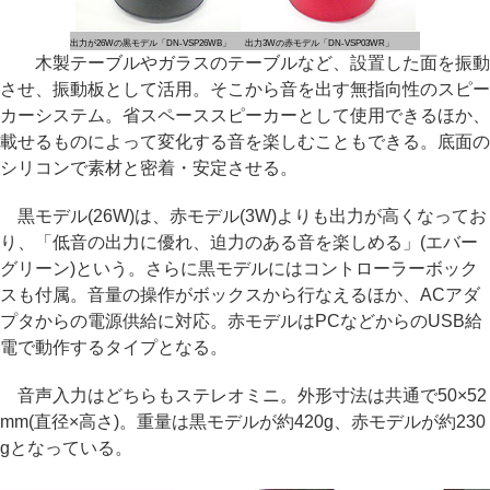
出力が26Wの黒モデル「DN-VSP26WB」
出力3Wの赤モデル「DN-VSP03WR」
木製テーブルやガラスのテーブルなど、設置した面を振動
させ、振動板として活用。そこから音を出す無指向性のスピー
カーシステム。省スペーススピーカーとして使用できるほか、
載せるものによって変化する音を楽しむこともできる。底面の
シリコンで素材と密着・安定させる。
黒モデル(26W)は、赤モデル(3W)よりも出力が高くなってお
り、「低音の出力に優れ、迫力のある音を楽しめる」(エバー
グリーン)という。さらに黒モデルにはコントローラーボック
スも付属。音量の操作がボックスから行なえるほか、ACアダ
プタからの電源供給に対応。赤モデルはPCなどからのUSB給
電で動作するタイプとなる。
音声入力はどちらもステレオミニ。外形寸法は共通で50×52
mm(直径×高さ)。重量は黒モデルが約420g、赤モデルが約230
gとなっている。