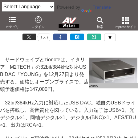
Powered by
Translate
zionote、32bit/384kHz対応USB DAC「YOUNG」
カテゴリ
ログイン
検索
Impressサイト
－M2TECH製。実売147,000円
リスト
サードウェイブとzionoteは、イタリ
ア「M2TECH」の32bit/384kHz対応US
B DAC「YOUNG」を12月27日より発
売する。価格はオープンプライスで、店
YOUNG
頭予想価格は147,000円。
32bit/384kHz入力に対応したUSB DAC。独自のUSBドライ
バを搭載し、高音質化を図っている。入力端子はUSB×1、光
デジタル×1、同軸デジタル×1、デジタル(BNC)×1、AES/EBU
×1。出力はRCA×1。