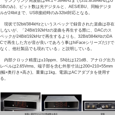
サンプリング周波数は44.1～384kHzまで(352.8/384kHzはU
SBのみ)、ビット数は光デジタルと、AES/EBU、同軸デジタ
ルが24bitまで、USB接続時のみ32bit対応となる。
現状で32bit/384kHzというスペックで録音された楽曲は存在
しないが、「24Bit/192kHzの楽曲を再生する際に、DACのス
ペックが24Bit/192kHzで再生するよりも、32Bit/384kHzのDA
Cで再生した方が音が良いであろう事はhiFaceシリーズだけで
なく、他社製品でも現れている」と説明している。
内部クロック精度は±10ppm、SN比は121dB、アナログ出力
レベルは2.65Vrms。端子部を含む外形寸法は200×210×55mm
(幅×奥行き×高さ)。重量は1kg。電源はACアダプタを使用す
る。
前面に選択中の入力や周波数を表示
背面