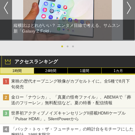
縦横比はどれがいい？ エンタメ目線で考える、サムスン
新「Galaxy Z Fold」
●
●
●
アクセスランキング
1時間
24時間
1週間
1カ月
東映の歴代オープニング映像がカプセルトイに。全5種で8月下
旬発売
金ロー「ナウシカ」、「真夏の怪奇ファイル」、ABEMAで「葬
送のフリーレン」無料配信など。夏の特番・配信情報
世界初アクティブノイズキャンセリングII搭載HDMIケーブル
「Pulsar HDMI」。SilentPowerから
「バック・トゥ・ザ・フューチャー」の時計台をモチーフにした
腕時計。1985本限定