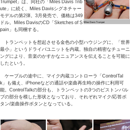
Trumpet」は、同社の「Miles Davis Trib
ute」に続く、Miles Davisシグネチャー
モデルの第2弾。3月発売で、価格は349
ドル。Miles DavisのCD「Sketches of S
Miles Davis Trumpet
pain」も同梱する。
トランペットを想起させる金色の小型ハウジングに、「世界
最小」というドライバユニットを内蔵。独自の精密なチューニ
ングにより、音楽のかすかなニュアンスを伝えることを可能に
したという。
ケーブルの途中に、マイク内蔵コントローラ「ControlTal
k」も備え、iPhoneなどの通話や楽曲再生時の操作に利用可
能。ControlTalkの部分も、トランペットの3つのピストンバル
ブの部分を模した形状となっており、それぞれマイク/応答ボ
タン/楽曲操作ボタンとなっている。