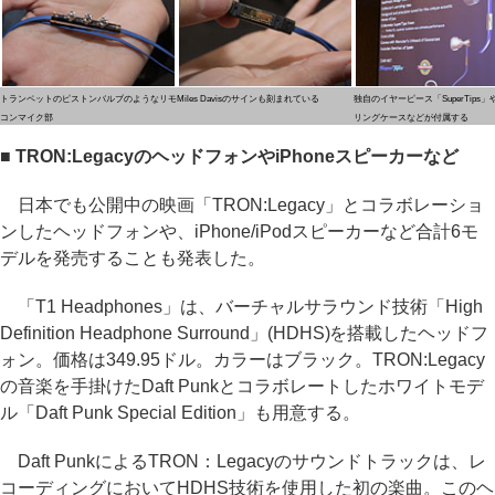
トランペットのピストンバルブのようなリモ
Miles Davisのサインも刻まれている
独自のイヤーピース「SuperTips
コンマイク部
リングケースなどが付属する
■ TRON:LegacyのヘッドフォンやiPhoneスピーカーなど
日本でも公開中の映画「TRON:Legacy」とコラボレーショ
ンしたヘッドフォンや、iPhone/iPodスピーカーなど合計6モ
デルを発売することも発表した。
「T1 Headphones」は、バーチャルサラウンド技術「High
Definition Headphone Surround」(HDHS)を搭載したヘッドフ
ォン。価格は349.95ドル。カラーはブラック。TRON:Legacy
の音楽を手掛けたDaft Punkとコラボレートしたホワイトモデ
ル「Daft Punk Special Edition」も用意する。
Daft PunkによるTRON：Legacyのサウンドトラックは、レ
コーディングにおいてHDHS技術を使用した初の楽曲。このヘ