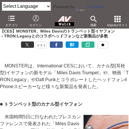
Powered by
Translate
AV Watch
イベント
CES
2011
カテゴリ
ログイン
検索
Impressサイト
【CES】MONSTER、Miles Davisのトランペット型イヤフォン
－TRON:Legacyとのコラボヘッドフォンなど新製品が多数
リスト
MONSTERは、International CESにおいて、カナル型(耳栓
型)イヤフォンの新モデル「Miles Davis Trumpet」や、映画「T
RON:Legacy」やDaft Punkとコラボレートしたヘッドフォン/i
Phoneスピーカーなど様々な新製品を発表した。
■ トランペット型のカナル型イヤフォン
米国時間5日に行なわれたプレスカン
ファレンスで発表された「Miles Davis