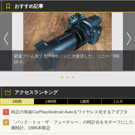
おすすめ記事
望遠ブーム来てる!? 9年ぶりに大復活した、ソニー「RX
10 V」
●
●
●
アクセスランキング
1時間
24時間
1週間
1カ月
純正の有線CarPlay/Android Autoをワイヤレス化するアダプタ
「バック・トゥ・ザ・フューチャー」の時計台をモチーフにした
腕時計。1985本限定