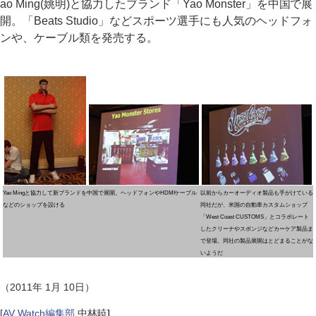
ao Ming(姚明)と協力したブランド「Yao Monster」を中国で展
開。「Beats Studio」などスポーツ選手にも人気のヘッドフォ
ンや、ケーブル類を発売する。
Yao Mingと協力して新ブランドを中国で展開。ヘッドフォンやHDMIケーブル
以前からカーオーディオ製品も手がけている
などのショップを設ける
同社だが、米国の自動車カスタムショップ
「West Coast CUSTOMS」とコラボレート
したクリーナやスポンジなどカーケア製品ま
で登場。同社の製品展開はとどまることがな
いようだ
（2011年 1月 10日）
[
AV Watch編集部
中林暁
]