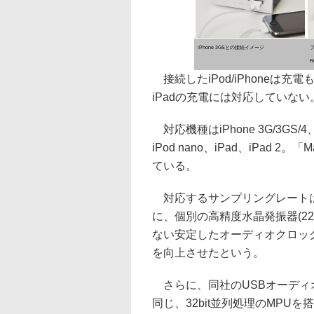
iPhone 3GSとの接続イメージ
フ
R
接続したiPod/iPhoneは
iPadの充電には対応していない
対応機種はiPhone 3G/3GS/4、第
iPod nano、iPad、iPad 2。「
ている。
対応するサンプリングレートは16bit
に、個別の高精度水晶発振器(22.5
ない安定したオーディオクロッ
を向上させたという。
さらに、同社のUSBオーディオトラン
同じ、32bit並列処理のMP