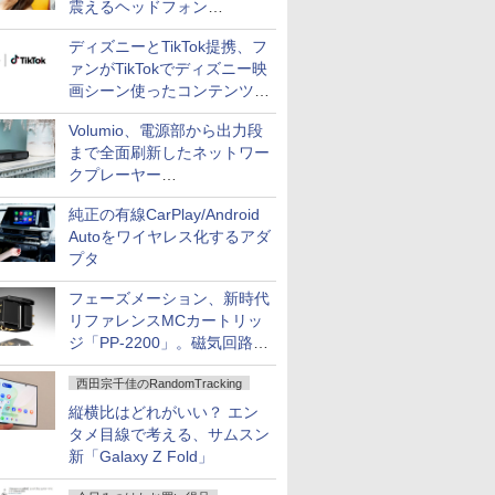
震えるヘッドフォン
「Crusher 1080 ANC」
ディズニーとTikTok提携、フ
ァンがTikTokでディズニー映
画シーン使ったコンテンツ制
作、Disney+にも配信
Volumio、電源部から出力段
まで全面刷新したネットワー
クプレーヤー
「Primo（2026）」
純正の有線CarPlay/Android
Autoをワイヤレス化するアダ
プタ
フェーズメーション、新時代
リファレンスMCカートリッ
ジ「PP-2200」。磁気回路や
ハウジングを根本から見直し
西田宗千佳のRandomTracking
縦横比はどれがいい？ エン
タメ目線で考える、サムスン
新「Galaxy Z Fold」