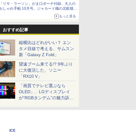
「リサ・ラーソン」がま口ポーチ付録、大人の
おしゃれ手帖 10月号。ジャカード織の北欧猫デ
ザイン
もっと見る
おすすめ記事
縦横比はどれがいい？ エン
タメ目線で考える、サムスン
新「Galaxy Z Fold」
望遠ブーム来てる!? 9年ぶり
に大復活した、ソニー
「RX10 V」
「画質でテレビ選ぶなら
OLED」、LGディスプレイ
が“RGBタンデム”の魅力訴
求。液晶とのガチ比較も
ICE