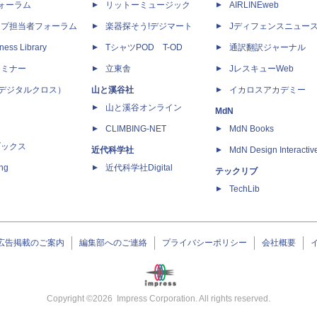
dフォーラム
リットーミュージック
AIRLINEweb
ップ担当者フォーラム
楽器探そう!デジマート
Jディフェンスニュー
ness Library
TシャツPOD T-OD
通訳翻訳ジャーナル
セミナー
立東舎
JレスキューWeb
 X（デジタルクロス）
山と溪谷社
イカロスアカデミー
山と溪谷オンライン
MdN
CLIMBING-NET
MdN Books
ブックス
近代科学社
MdN Design Interactiv
ing
近代科学社Digital
テックリブ
TechLib
広告掲載のご案内
編集部へのご連絡
プライバシーポリシー
会社概要
Copyright ©
2026
Impress Corporation. All rights reserved.