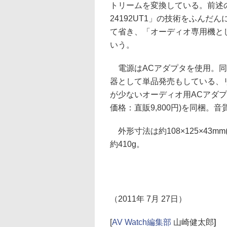
トリームを変換している。前述の
24192UT1」の技術をふん
て省き、「オーディオ専用機と
いう。
電源はACアダプタを使用。同
器として単品発売もしている、
が少ないオーディオ用ACアダプタ「
価格：直販9,800円)を同梱。
外形寸法は約108×125×43m
約410g。
（2011年 7月 27日）
[
AV Watch編集部
山崎健太郎
]