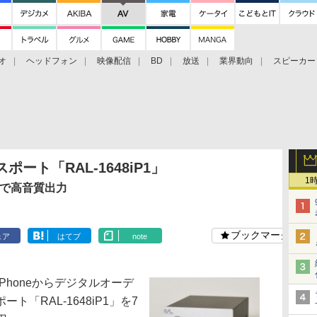
オ
ヘッドフォン
映像配信
BD
放送
業界動向
スピーカー
ェクタ
PS4
BDプレーヤー
映像配信
BD
ポート「RAL-1648iP1」
1
PUで高音質出力
ブックマーク
ェア
はてブ
note
Phoneからデジタルオーデ
「RAL-1648iP1」を7