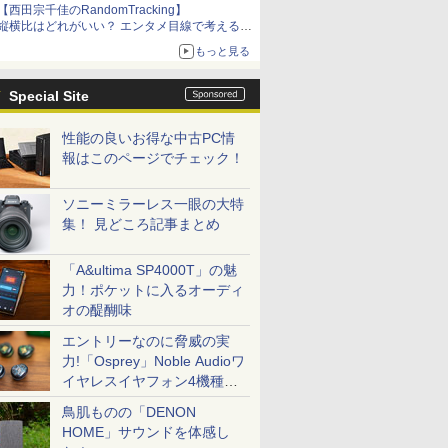
【西田宗千佳のRandomTracking】
縦横比はどれがいい？ エンタメ目線で考える、
サムスン新「Galaxy Z Fold」
もっと見る
Special Site
性能の良いお得な中古PC情
報はこのページでチェック！
ソニーミラーレス一眼の大特
集！ 見どころ記事まとめ
「A&ultima SP4000T」の魅
力！ポケットに入るオーディ
オの醍醐味
エントリーなのに脅威の実
力!「Osprey」Noble Audioワ
イヤレスイヤフォン4機種を
一気に聴く
鳥肌ものの「DENON
HOME」サウンドを体感し