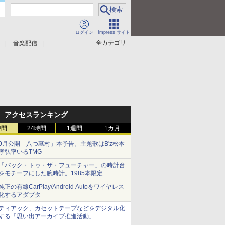
ログイン
Impress サイト
全カテゴリ
音楽配信
アクセスランキング
時間
24時間
1週間
1カ月
9月公開「八つ墓村」本予告。主題歌はB'z松本
孝弘率いるTMG
「バック・トゥ・ザ・フューチャー」の時計台
をモチーフにした腕時計。1985本限定
純正の有線CarPlay/Android Autoをワイヤレス
化するアダプタ
ティアック、カセットテープなどをデジタル化
する「思い出アーカイブ推進活動」