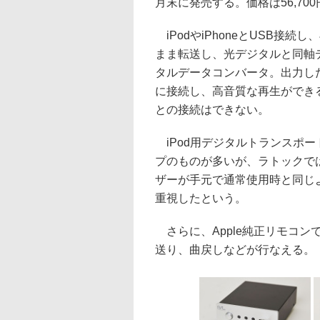
月末に発売する。価格は56,700
iPodやiPhoneとUSB接
まま転送し、光デジタルと同軸
タルデータコンバータ。出力した
に接続し、高音質な再生ができる
との接続はできない。
iPod用デジタルトランスポート
プのものが多いが、ラトックで
ザーが手元で通常使用時と同じよう
重視したという。
さらに、Apple純正リモコンであ
送り、曲戻しなどが行なえる。