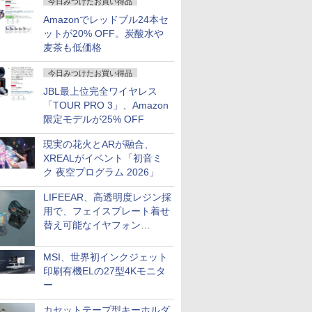
今日みつけたお買い得品
Amazonでレッドブル24本セ
ットが20% OFF。炭酸水や
麦茶も低価格
今日みつけたお買い得品
JBL最上位完全ワイヤレス
「TOUR PRO 3」、Amazon
限定モデルが25% OFF
現実の花火とARが融合、
XREALがイベント「初音ミ
ク 夜空プログラム 2026」
LIFEEAR、高透明度レジン採
用で、フェイスプレート着せ
替え可能なイヤフォン
「Nova Shell」
MSI、世界初インクジェット
印刷有機ELの27型4Kモニタ
ー
カセットテープ型キーホルダ