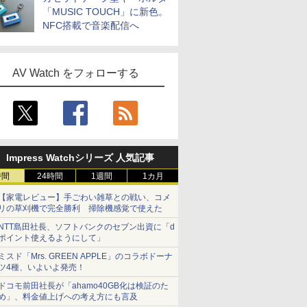
「MUSIC TOUCH」に新色。
NFC搭載で音楽配信へ
AV Watch をフォローする
Impress Watchシリーズ 人気記事
時間
24時間
1週間
1カ月
【家電レビュー】手ごわい雑草との戦い、コメ
リの草刈機で完全勝利 掃除機感覚で使えた
NTT島田社長、ソフトバンクのセブン出資に「d
ポイント使えるようにして」
ミスド「Mrs. GREEN APPLE」のコラボドーナ
ツ4種、いよいよ発売！
ドコモ前田社長が「ahamo40GB化は検証のた
め」、料金値上げへの考え方にも言及