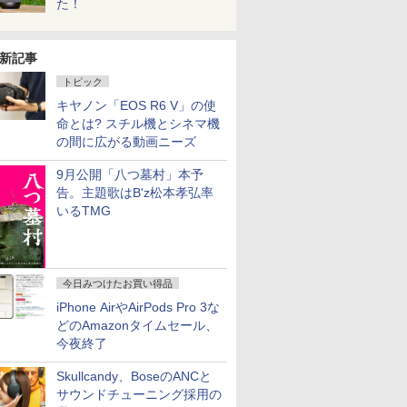
た！
新記事
トピック
キヤノン「EOS R6 V」の使
命とは? スチル機とシネマ機
の間に広がる動画ニーズ
9月公開「八つ墓村」本予
告。主題歌はB'z松本孝弘率
いるTMG
今日みつけたお買い得品
iPhone AirやAirPods Pro 3な
どのAmazonタイムセール、
今夜終了
Skullcandy、BoseのANCと
サウンドチューニング採用の