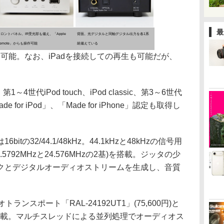
最
ロントパネル。IR受光部も備え、「Apple
背面。光デジタルと同軸デジタル出力を各1系
emote」からも操作可能
統備えている
充電も可能。なお、iPadを接続しての再生も可能だが、
。
1～4世代iPod touch、iPod classic、第3～6世代
Made for iPod」、「Made for iPhone」認定も取得し
の32/44.1/48kHz。44.1kHzと48kHzの信号用
792MHzと24.576MHzの2基)を搭載。ジッタの少
クとデジタルオーディオストリームを生成し、音質
スポート「RAL-24192UT1」(75,600円)と
Uを搭載。マルチスレッドによる並列処理でオーディオス