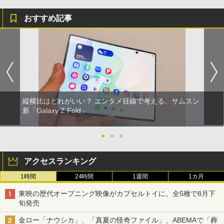
おすすめ記事
縦横比はどれがいい？ エンタメ目線で考える、サムスン
新「Galaxy Z Fold」
●
●
●
アクセスランキング
1時間
24時間
1週間
1カ月
東映の歴代オープニング映像がカプセルトイに。全5種で8月下
旬発売
金ロー「ナウシカ」、「真夏の怪奇ファイル」、ABEMAで「葬