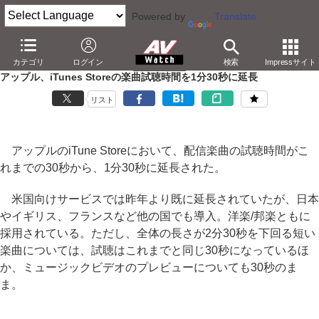
Powered by
Translate
AV Watch
コンテンツ・サービス
音楽配信
iTunes
カテゴリ
ログイン
検索
Impressサイト
アップル、iTunes Storeの楽曲試聴時間を1分30秒に延長
リスト
アップルのiTune Storeにおいて、配信楽曲の試聴時間がこ
れまでの30秒から、1分30秒に延長された。
米国向けサービスでは昨年より既に延長されていたが、日本
やイギリス、フランスなど他の国でも導入。洋楽/邦楽ともに
採用されている。ただし、全体の長さが2分30秒を下回る短い
楽曲については、試聴はこれまでと同じ30秒になっているほ
か、ミュージックビデオのプレビューについても30秒のま
ま。