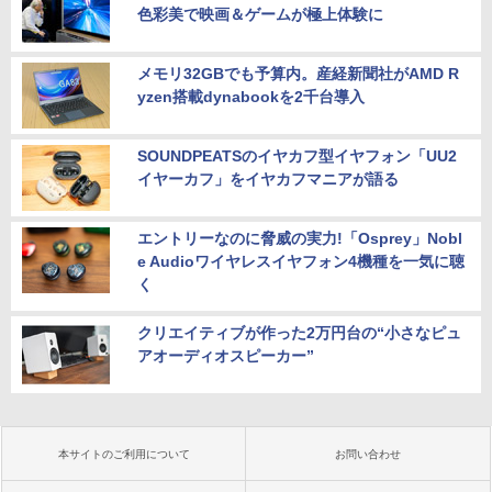
色彩美で映画＆ゲームが極上体験に
メモリ32GBでも予算内。産経新聞社がAMD R
yzen搭載dynabookを2千台導入
SOUNDPEATSのイヤカフ型イヤフォン「UU2
イヤーカフ」をイヤカフマニアが語る
エントリーなのに脅威の実力!「Osprey」Nobl
e Audioワイヤレスイヤフォン4機種を一気に聴
く
クリエイティブが作った2万円台の“小さなピュ
アオーディオスピーカー”
本サイトのご利用について
お問い合わせ