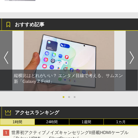
おすすめ記事
縦横比はどれがいい？ エンタメ目線で考える、サムスン
新「Galaxy Z Fold」
●
●
●
アクセスランキング
1時間
24時間
1週間
1カ月
世界初アクティブノイズキャンセリングII搭載HDMIケーブル