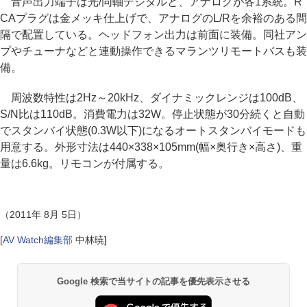
音声出力端子は光/同軸デジタルと、アナログが各1系統。R
CAプラグは金メッキ仕上げで、アナログのL/Rを余裕のある間
隔で配置している。ヘッドフォン出力は前面に装備。同社アン
プやチューナなどと連動操作できるマランツリモートバスも装
備。
周波数特性は2Hz～20kHz、ダイナミックレンジは100dB、
S/N比は110dB。消費電力は32W。停止状態が30分続くと自動
でスタンバイ状態(0.3W以下)になるオートスタンバイモードも
用意する。外形寸法は440×338×105mm(幅×奥行き×高さ)、重
量は6.6kg。リモコンが付属する。
（2011年 8月 5日）
[
AV Watch編集部
中林暁
]
Google 検索で当サイトの記事を優先表示させる