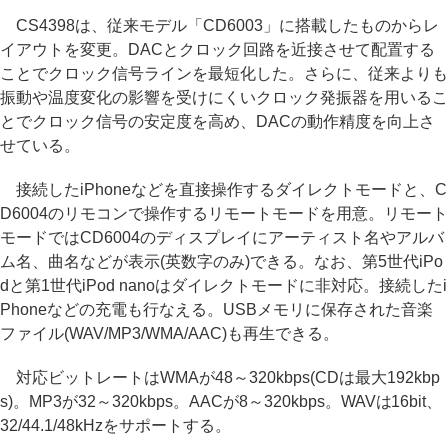
CS4398は、従来モデル「CD6003」に搭載したものからレ
イアウトを変更。DACとクロック回路を近接させて配置する
ことでクロック信号ラインを最短化した。さらに、従来よりも
振動や温度変化の影響を受けにくいクロック発振器を用いるこ
とでクロック信号の安定度を高め、DACの動作精度を向上さ
せている。
接続したiPhoneなどを直接操作するダイレクトモードと、C
D6004のリモコンで操作するリモートモードを用意。リモート
モードではCD6004のディスプレイにアーティスト名やアルバ
ム名、曲名などが表示(英数字のみ)できる。なお、第5世代iPo
dと第1世代iPod nanoはダイレクトモードに非対応。接続したi
Phoneなどの充電も行なえる。USBメモリに保存された音楽
ファイル(WAV/MP3/WMA/AAC)も再生できる。
対応ビットレートはWMAが48～320kbps(CDは最大192kbp
s)。MP3が32～320kbps。AACが8～320kbps。WAVは16bit、
32/44.1/48kHzをサポートする。