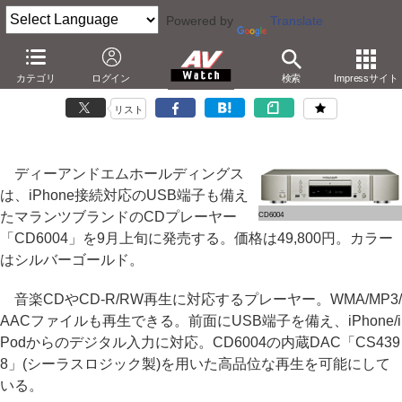
Powered by
Translate
マランツ、iPhoneデジタル入力対応のCDプレーヤー
カテゴリ
ログイン
検索
Impressサイト
－DAC動作精度を改善。ヘッドフォン出力も向上
リスト
ディーアンドエムホールディングス
は、iPhone接続対応のUSB端子も備え
たマランツブランドのCDプレーヤー
CD6004
「CD6004」を9月上旬に発売する。価格は49,800円。カラー
はシルバーゴールド。
音楽CDやCD-R/RW再生に対応するプレーヤー。WMA/MP3/
AACファイルも再生できる。前面にUSB端子を備え、iPhone/i
Podからのデジタル入力に対応。CD6004の内蔵DAC「CS439
8」(シーラスロジック製)を用いた高品位な再生を可能にして
いる。