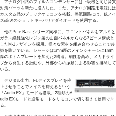
アナログ回路のフィルムコンデンサーには上級機と同じ音質
対策パーツを新たに投入した。また、アナログ回路用電源には
カスタム品のブロックケミコンを搭載。整流回路には、低ノイ
ズ/高速のショットキーバリアダイオードを使用する。
他のPure Basicシリーズ同様に、フロントパネルをアルミと
ガラス繊維強化レジン製の曲面パネルからなる3ピース構成と
したM-1デザインを採用。様々な素材を組み合わせることで共
振を防いでいる。シャーシは1mm厚のメインシャーシに1mm
厚のボトムプレートを加えた2構造。剛性を高め、メカドライ
ブから発生する振動や、外部からの振動による影響を排除して
いる。
デジタル出力、FLディスプレイを停
止させることでノイズを抑えるという
背面
「Audio EX」モードも搭載。2種類のA
udio EXモードと通常モードをリモコンで切り替えて使用でき
る。