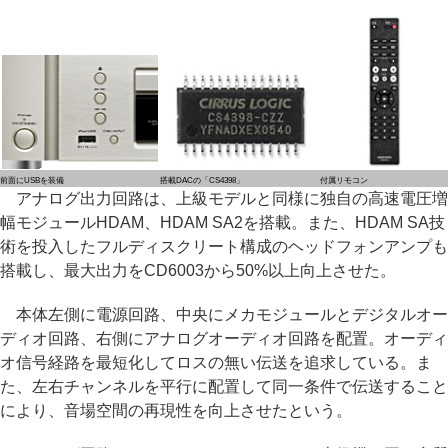
前面にUSBを装備
搭載DACの「CS4398」
付属リモコン
アナログ出力回路は、上級モデルと同様に独自の高速電圧増
幅モジュールHDAM、HDAM SA2を搭載。また、HDAM SA技
術を投入したフルディスクリート構成のヘッドフォンアンプも
搭載し、最大出力をCD6003から50%以上向上させた。
本体左側に電源回路、中央にメカモジュールとデジタルオー
ディオ回路、右側にアナログオーディオ回路を配置。オーディ
オ信号経路を最短化してロスの無い伝送を追求している。ま
た、左右チャンネルを平行に配置して同一条件で伝送すること
により、音場空間の再現性を向上させたという。