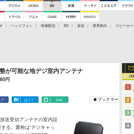
オ
ヘッドフォン
映像配信
BD
放送
業界動向
スピーカー
ェクタ
PS4
BDプレーヤー
映像配信
BD
調整が可能な地デジ室内アンテナ
1
80円
ブックマーク
ェア
はてブ
note
放送受信アンテナの室内設
売する。愛称は‘デジキャッ