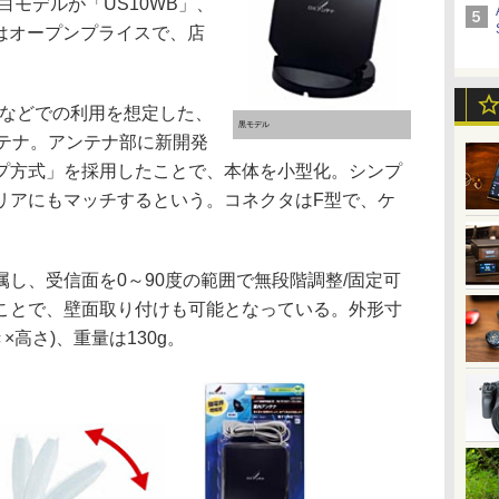
白モデルが「US10WB」、
格はオープンプライスで、店
ビなどでの利用を想定した、
黒モデル
ンテナ。アンテナ部に新開発
プ方式」を採用したことで、本体を小型化。シンプ
リアにもマッチするという。コネクタはF型で、ケ
し、受信面を0～90度の範囲で無段階調整/固定可
ことで、壁面取り付けも可能となっている。外形寸
行き×高さ)、重量は130g。