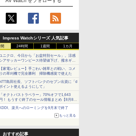
AV Watch をフォローする
Impress Watchシリーズ 人気記事
時間
24時間
1週間
1カ月
ユニクロ、今日から「お盆特別セール」。涼感
シアサッカーワンピース待望値下げ、撥水ギア
ショーツは1990円に
【家電レビュー】手ごわい雑草との戦い、コメ
リの草刈機で完全勝利 掃除機感覚で使えた
NTT島田社長、ソフトバンクのセブン出資に「d
ポイント使えるようにして」
「オクトパストラベラー」70%オフで1,643
円！ もうすぐ終了のセール情報まとめ【8月8日
更新】
KDDI、楽天へのローミングを9月末で終了
ニンテンドーeショップでは「大神 絶景版」が
67%オフで990円
もっと見る
おすすめ記事