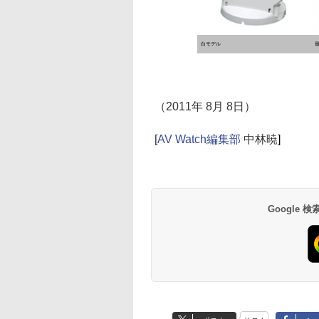
白モデル
（2011年 8月 8日）
[
AV Watch編集部
中林暁
]
Google