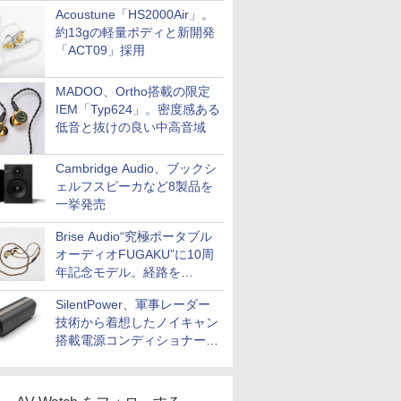
Acoustune「HS2000Air」。
約13gの軽量ボディと新開発
「ACT09」採用
MADOO、Ortho搭載の限定
IEM「Typ624」。密度感ある
低音と抜けの良い中高音域
Cambridge Audio、ブックシ
ェルフスピーカなど8製品を
一挙発売
Brise Audio“究極ポータブル
オーディオFUGAKU”に10周
年記念モデル。経路を
NISHIKIで統一。400万円
SilentPower、軍事レーダー
技術から着想したノイキャン
搭載電源コンディショナー
「AC iPurifier2」