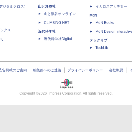
 X（デジタルクロス）
山と溪谷社
イカロスアカデミー
山と溪谷オンライン
MdN
CLIMBING-NET
MdN Books
ブックス
近代科学社
MdN Design Interactiv
ing
近代科学社Digital
テックリブ
TechLib
広告掲載のご案内
編集部へのご連絡
プライバシーポリシー
会社概要
Copyright ©
2026
Impress Corporation. All rights reserved.