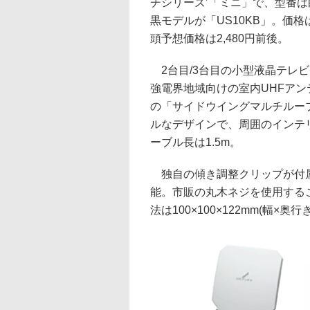
チシリーズ’「ミニ」で、型番は
黒モデルが「US10KB」。価
頭予想価格は2,480円前後。
2台目/3台目の小型液晶テレ
強電界地域向けの室内UHFア
の「サイドウイングマルチルー
ルなデザインで、周囲のインテ
ーブル長は1.5m。
独自の傾き調整クリップが付属
能。市販の丸木ネジを使用する
法は100×100×122mm(幅×奥