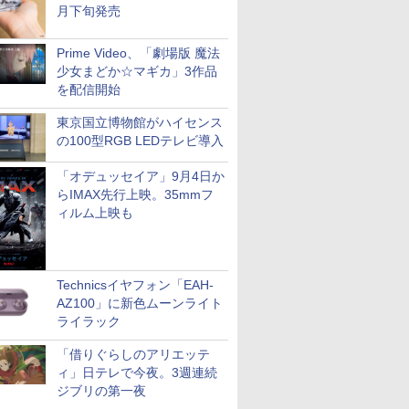
月下旬発売
Prime Video、「劇場版 魔法
少女まどか☆マギカ」3作品
を配信開始
東京国立博物館がハイセンス
の100型RGB LEDテレビ導入
「オデュッセイア」9月4日か
らIMAX先行上映。35mmフ
ィルム上映も
Technicsイヤフォン「EAH-
AZ100」に新色ムーンライト
ライラック
「借りぐらしのアリエッテ
ィ」日テレで今夜。3週連続
ジブリの第一夜