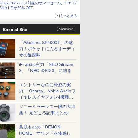
Amazonデバイス対象のサマーセール。Fire TV
Stick HDが29% OFF
もっと見る
Special Site
「A&ultima SP4000T」の魅
力！ポケットに入るオーディ
オの醍醐味
iFi audio主力「NEO Stream
3」「NEO iDSD 3」に迫る
エントリーなのに脅威の実
力!「Osprey」Noble Audioワ
イヤレスイヤフォン4機種を
一気に聴く
ソニーミラーレス一眼の大特
集！ 見どころ記事まとめ
鳥肌ものの「DENON
HOME」サウンドを体感し