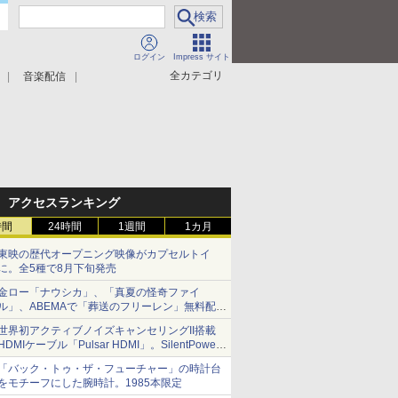
ログイン
Impress サイト
全カテゴリ
音楽配信
アクセスランキング
時間
24時間
1週間
1カ月
東映の歴代オープニング映像がカプセルトイ
に。全5種で8月下旬発売
金ロー「ナウシカ」、「真夏の怪奇ファイ
ル」、ABEMAで「葬送のフリーレン」無料配信
など。夏の特番・配信情報
世界初アクティブノイズキャンセリングII搭載
HDMIケーブル「Pulsar HDMI」。SilentPower
から
「バック・トゥ・ザ・フューチャー」の時計台
をモチーフにした腕時計。1985本限定