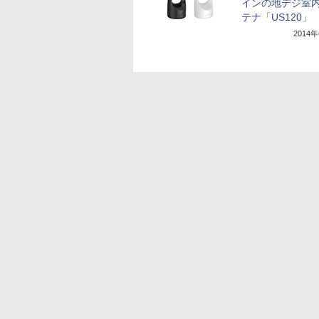
インの地デジ室
テナ「US120」
2014