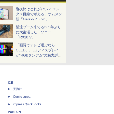
縦横比はどれがいい？ エン
タメ目線で考える、サムスン
新「Galaxy Z Fold」
望遠ブーム来てる!? 9年ぶり
に大復活した、ソニー
「RX10 V」
「画質でテレビ選ぶなら
OLED」、LGディスプレイ
が“RGBタンデム”の魅力訴
求。液晶とのガチ比較も
ICE
天海社
ス
Comic curea
impress QuickBooks
PUBFUN