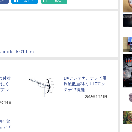
ェア
はてブ
note
t/products01.html
の付着
DXアンテナ、テレビ用
けにく
周波数重視のUHFアン
グアン
テナ17機種
2013年4月24日
3年9月6日
信性能
た新デザ