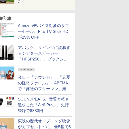
た！
新記事
Amazonデバイス対象のサマ
ーセール。Fire TV Stick HD
が29% OFF
アバック、リビングに調和す
るシアタースピーカー
「HFSP250」。ブックシェ
ルフはペア3万円以下
トピック
金ロー「ナウシカ」、「真夏
の怪奇ファイル」、ABEMA
で「葬送のフリーレン」無料
配信など。夏の特番・配信情
SOUNDPEATS、音質と軽さ
報
追求した「Air6 Pro」。先行
登録で8383円
東映の歴代オープニング映像
がカプセルトイに。全5種で8