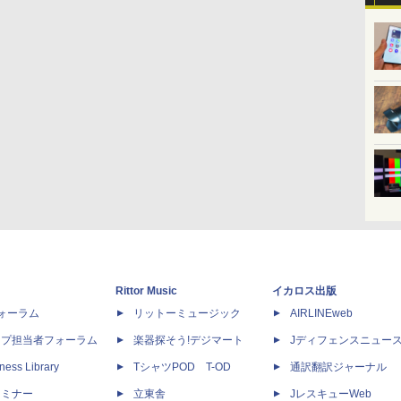
Rittor Music
イカロス出版
dフォーラム
リットーミュージック
AIRLINEweb
ップ担当者フォーラム
楽器探そう!デジマート
Jディフェンスニュー
ness Library
TシャツPOD T-OD
通訳翻訳ジャーナル
セミナー
立東舎
JレスキューWeb