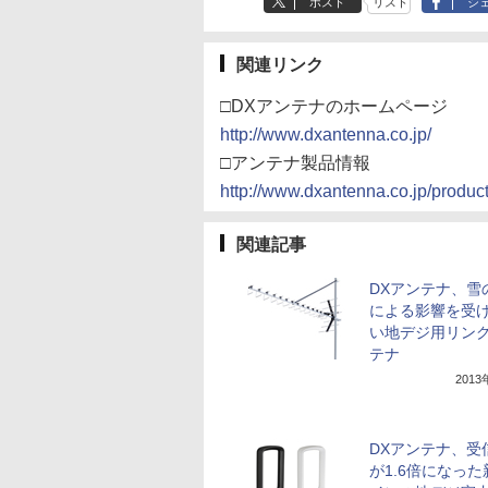
ポスト
リスト
シ
関連リンク
□DXアンテナのホームページ
http://www.dxantenna.co.jp/
□アンテナ製品情報
http://www.dxantenna.co.jp/produc
関連記事
DXアンテナ、雪
による影響を受
い地デジ用リン
テナ
201
DXアンテナ、受
が1.6倍になっ