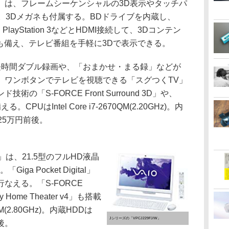
/B」は、フレームシーケンシャルの3D表示やタッチパ
。3Dメガネも付属する。BDドライブを内蔵し、
PlayStation 3などとHDMI接続して、3Dコンテン
換も備え、テレビ番組を手軽に3Dで表示できる。
al」で、長時間ダブル録画や、「おまかせ・まる録」などが
、ワンボタンでテレビを視聴できる「スグつくTV」
「S-FORCE Front Surround 3D」や、
備える。CPUはIntel Core i7-2670QM(2.20GHz)。内
25万円前後。
W」は、21.5型のフルHD液晶
a Pocket Digital」
なえる。「S-FORCE
by Home Theater v4」も搭載
40M(2.80GHz)。内蔵HDDは
Jシリーズの「VPCJ229FJ/W」
後。