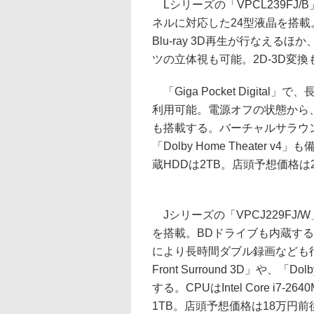
Lシリーズの「VPCL239FJ
ネルに対応した24型液晶を搭載
Blu-ray 3D再生が行なえるほか、
ツの立体視も可能。2D-3D変
「Giga Pocket Digit
利用可能。電源オフの状態から
も搭載する。バーチャルサラウンド技術の
「Dolby Home Theater v4」も
蔵HDDは2TB。店頭予想価格は
Jシリーズの「VPCJ229FJ/
を搭載。BDドライブも内蔵する。「Gig
により長時間ダブル録画なども行
Front Surround 3D」や、「Dol
する。CPUはIntel Core i7-26
1TB。店頭予想価格は18万円前