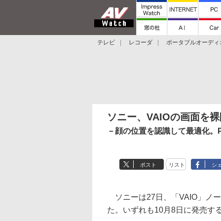
テレビ
レコーダ
ポータブルオーディ
スマートスピーカー
デジカメ
プロジ
ソニー、VAIOの画面を
－顔の位置を認識して最適化。P
ポスト
リスト
シ
ソニーは27日、「VAIO」ノー
た。いずれも10月8日に発売す