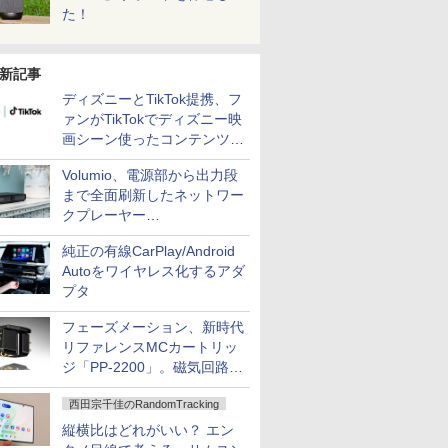
た！
新記事
ディズニーとTikTok提携、フ
ァンがTikTokでディズニー映
画シーン使ったコンテンツ制
作、Disney+にも配信
Volumio、電源部から出力段
まで全面刷新したネットワー
クプレーヤー
「Primo（2026）」
純正の有線CarPlay/Android
Autoをワイヤレス化するアダ
プタ
フェーズメーション、新時代
リファレンスMCカートリッ
ジ「PP-2200」。磁気回路や
ハウジングを根本から見直し
西田宗千佳のRandomTracking
縦横比はどれがいい？ エン