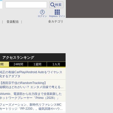
ログイン
Impress サイト
全カテゴリ
音楽配信
アクセスランキング
時間
24時間
1週間
1カ月
純正の有線CarPlay/Android Autoをワイヤレス
化するアダプタ
【西田宗千佳のRandomTracking】
縦横比はどれがいい？ エンタメ目線で考える、
サムスン新「Galaxy Z Fold」
Volumio、電源部から出力段まで全面刷新した
ネットワークプレーヤー「Primo（2026）」
フェーズメーション、新時代リファレンスMC
カートリッジ「PP-2200」。磁気回路やハウジ
ングを根本から見直し