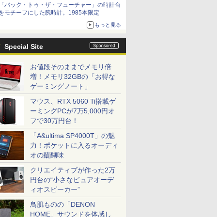
「バック・トゥ・ザ・フューチャー」の時計台
をモチーフにした腕時計。1985本限定
もっと見る
Special Site
お値段そのままでメモリ倍
増！メモリ32GBの「お得な
ゲーミングノート」
マウス、RTX 5060 Ti搭載ゲ
ーミングPCが7万5,000円オ
フで30万円台！
「A&ultima SP4000T」の魅
力！ポケットに入るオーディ
オの醍醐味
クリエイティブが作った2万
円台の“小さなピュアオーデ
ィオスピーカー”
鳥肌ものの「DENON
HOME」サウンドを体感し