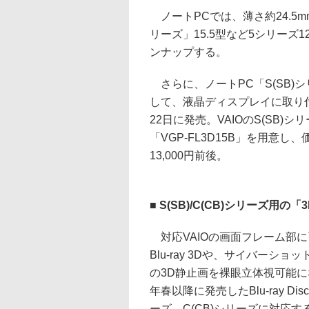
ノートPCでは、薄さ約24.5mm
リーズ」15.5型など5シリーズ
ンナップする。
さらに、ノートPC「S(SB)シ
して、液晶ディスプレイに取り付
22日に発売。VAIOのS(SB)シ
「VGP-FL3D15B」を用意
13,000円前後。
■ S(SB)/C(CB)シリーズ用の
対応VAIOの画面フレーム部
Blu-ray 3Dや、サイバーシ
の3D静止画を裸眼立体視可能に
年春以降に発売したBlu-ray Di
ーズ、C(CB)シリーズに対応す