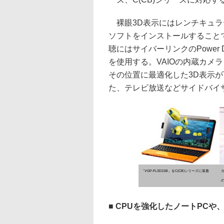
裸眼3D表示にはレンチキュラ
ソフトをインストールすることで、
聴にはサイバーリンクのPower DVD 
を使用する。VAIOの内蔵カメ
その位置に最適化した3D表示
た、テレビ放送などサイドバイサ
「VGP-FL3D15B」をC(CB)シリーズに装着
カ
■ CPUを強化したノートPCや