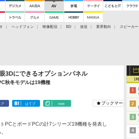
オ
ヘッドフォン
映像配信
BD
放送
業界動向
スピーカー
ェクタ
PS4
BDプレーヤー
映像配信
BD
裸眼3Dにできるオプションパネル
1
C秋冬モデルは19機種
ブックマーク
ェア
はてブ
note
トPCとボードPCの計7シリーズ19機種を発表し
る。