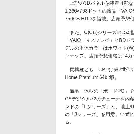
上記の3Dパネルを装着可能なS(S
1,366×768ドットの液晶「VAI
750GB HDDを搭載。店頭予想
また、C(CB)シリーズの15.5型
「VAIOディスプレイ」とBDド
デルの本体カラーはホワイト(W)、
ンナップ。店頭予想価格は14万
両機種とも、CPUは第2世代のIntel
Home Premium 64bit版。
液晶一体型の「ボードPC」では、
CSデジタル×2のチューナを内
ンドの「Lシリーズ」と、地上/B
の「Jシリーズ」を用意。いずれ
る。