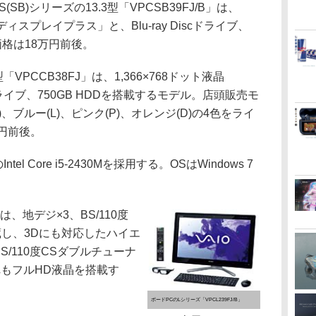
B)シリーズの13.3型「VPCSB39FJ/B」は、
Oディスプレイプラス」と、Blu-ray Discドライブ、
価格は18万円前後。
「VPCCB38FJ」は、1,366×768ドット液晶
ライブ、750GB HDDを搭載するモデル。店頭販売モ
ブルー(L)、ピンク(P)、オレンジ(D)の4色をライ
円前後。
 Core i5-2430Mを採用する。OSはWindows 7
地デジ×3、BS/110度
蔵し、3Dにも対応したハイエ
S/110度CSダブルチューナ
もフルHD液晶を搭載す
ボードPCのLシリーズ「VPCL239FJ/B」