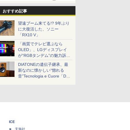
おすすめ記事
望遠ブーム来てる!? 9年ぶり
に大復活した、ソニー
「RX10 V」
「画質でテレビ選ぶなら
OLED」、LGディスプレイ
が“RGBタンデム”の魅力訴
求。液晶とのガチ比較も
DIATONEの遺伝子継承、最
新なのに懐かしい“惚れる
音”Tecnologia e Cuore「DS-
TC52B」を聴く
ICE
天海社