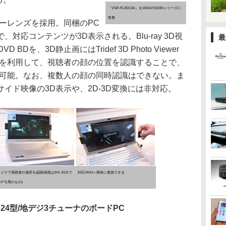
「VGP-FL3D13A」をVAIOのS(SB)シリーズに
装着
ーレンズを採用。同梱のPC
対応コンテンツが3D表示される。Blu-ray 3D視
最
BDを、3D静止画にはTridef 3D Photo Viewer
ラを利用して、視聴者の顔の位置を認識することで、
が可能。なお、複数人の顔の同時認識はできない。ま
イド映像の3D表示や、2D-3D変換には非対応。
メラで視聴者の場所を認識(画面はIFA 2011で
対応VAIOへ簡単に着脱できる
のデモ用のもの)
、24型/地デジ3チューナのボードPC