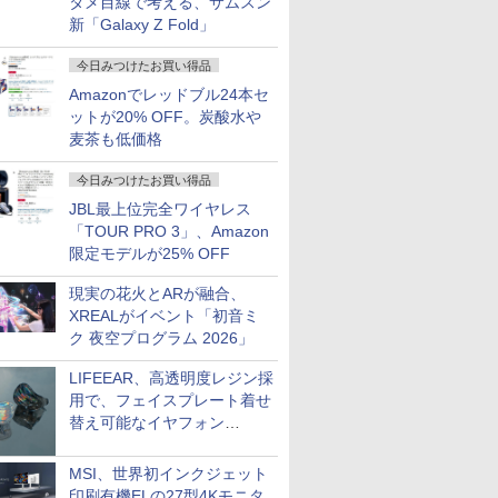
タメ目線で考える、サムスン
新「Galaxy Z Fold」
今日みつけたお買い得品
Amazonでレッドブル24本セ
ットが20% OFF。炭酸水や
麦茶も低価格
今日みつけたお買い得品
JBL最上位完全ワイヤレス
「TOUR PRO 3」、Amazon
限定モデルが25% OFF
現実の花火とARが融合、
XREALがイベント「初音ミ
ク 夜空プログラム 2026」
LIFEEAR、高透明度レジン採
用で、フェイスプレート着せ
替え可能なイヤフォン
「Nova Shell」
MSI、世界初インクジェット
印刷有機ELの27型4Kモニタ