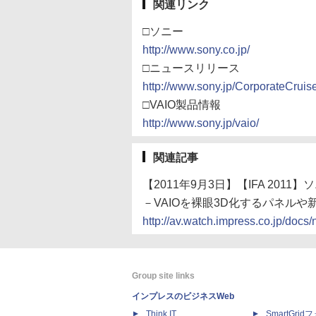
関連リンク
□ソニー
http://www.sony.co.jp/
□ニュースリリース
http://www.sony.jp/CorporateCruis
□VAIO製品情報
http://www.sony.jp/vaio/
関連記事
【2011年9月3日】【IFA 2011
－VAIOを裸眼3D化するパネル
http://av.watch.impress.co.jp/do
Group site links
インプレスのビジネスWeb
Think IT
SmartGri