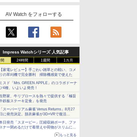
AV Watch をフォローする
Impress Watchシリーズ 人気記事
時間
24時間
1週間
1カ月
【家電レビュー】手ごわい雑草との戦い、コメ
リの草刈機で完全勝利 掃除機感覚で使えた
ミスド「Mrs. GREEN APPLE」のコラボドーナ
ツ4種、いよいよ発売！
吉野家、牛リブロースを熱々で提供する「極旨
牛鉄板ステーキ定食」を発売
「スーパーリアル麻雀 Venus Returns」8月27
日に発売決定。脱衣麻雀が3D×VRで復活
発売から2週間は20%オフになるセールが実施
本日発売「スヌーピー」圧縮収納ポーチ。ファ
スナー閉めるだけで着替えや荷物がスリムにま
とまる
もっと見る