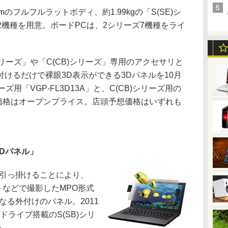
のフルフルラットボディ、約1.99kgの「S(SE)シ
12機種を用意。ボードPCは、2シリーズ7機種をライ
リーズ」や「C(CB)シリーズ」専用のアクセサリと
けるだけで裸眼3D表示ができる3Dパネルを10月
リーズ用「VGP-FL3D13A」と、C(CB)シリーズ用の
し、価格はオープンプライス。店頭予想価格はいずれも
「3Dパネル」
に引っ掛けることにより、
ョットなどで撮影したMPO形式
なる外付けのパネル。2011
scドライブ搭載のS(SB)シリ
る。