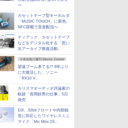
ー
カセットテープ型キーホルダ
「MUSIC TOUCH」に新色。
NFC搭載で音楽配信へ
ティアック、カセットテープ
などをデジタル化する「思い
出アーカイブ推進活動」
小寺信良の週刊 Electric Zooma!
望遠ブーム来てる!? 9年ぶり
に大復活した、ソニー
「RX10 V」
カリスマオーディオ評論家の
軌跡「長岡鉄男の仕事」5日
発売
DJI、32bitフロートや内部録
音に対応したワイヤレスミニ
マイク「Mic Mini 2S」