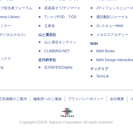
ップ担当者フォーラム
楽器探そう!デジマート
Jディフェンスニュー
ness Library
TシャツPOD T-OD
通訳翻訳ジャーナル
セミナー
立東舎
JレスキューWeb
 X（デジタルクロス）
山と溪谷社
イカロスアカデミー
山と溪谷オンライン
MdN
CLIMBING-NET
MdN Books
ブックス
近代科学社
MdN Design Interactiv
ing
近代科学社Digital
テックリブ
TechLib
広告掲載のご案内
編集部へのご連絡
プライバシーポリシー
会社概要
Copyright ©
2026
Impress Corporation. All rights reserved.