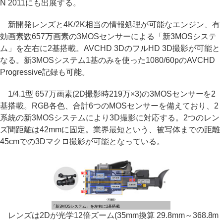
N 2011にも出展する。
新開発レンズと4K/2K相当の情報処理が可能なエンジン、有
効画素数657万画素の3MOSセンサーによる「新3MOSシステ
ム」を左右に2基搭載。AVCHD 3DのフルHD 3D撮影が可能と
なる。新3MOSシステム1基のみを使った1080/60pのAVCHD
Progressive記録も可能。
1/4.1型 657万画素(2D撮影時219万×3)の3MOSセンサーを2
基搭載。RGB各色、合計6つのMOSセンサーを備えており、2
系統の新3MOSシステムにより3D撮影に対応する。2つのレン
ズ間距離は42mmに固定。業界最短という、被写体までの距離
45cmでの3Dマクロ撮影が可能となっている。
「新3MOSシステム」を左右に2基搭載
レンズは2Dが光学12倍ズーム(35mm換算 29.8mm～368.8m