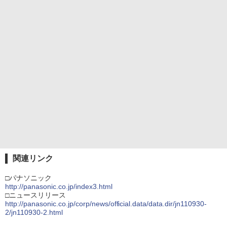
関連リンク
□パナソニック
http://panasonic.co.jp/index3.html
□ニュースリリース
http://panasonic.co.jp/corp/news/official.data/data.dir/jn110930-
2/jn110930-2.html