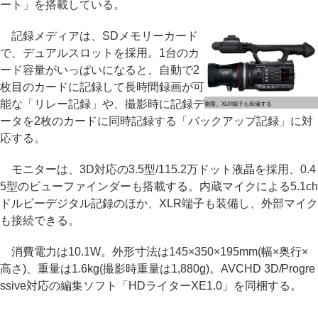
ート」を搭載している。
記録メディアは、SDメモリーカード
で、デュアルスロットを採用。1台のカ
ード容量がいっぱいになると、自動で2
枚目のカードに記録して長時間録画が可
能な「リレー記録」や、撮影時に記録デ
側面。XLR端子も装備する
ータを2枚のカードに同時記録する「バックアップ記録」に対
応する。
モニターは、3D対応の3.5型/115.2万ドット液晶を採用、0.4
5型のビューファインダーも搭載する。内蔵マイクによる5.1ch
ドルビーデジタル記録のほか、XLR端子も装備し、外部マイク
も接続できる。
消費電力は10.1W。外形寸法は145×350×195mm(幅×奥行×
高さ)、重量は1.6kg(撮影時重量は1,880g)。AVCHD 3D/Progre
ssive対応の編集ソフト「HDライターXE1.0」を同梱する。