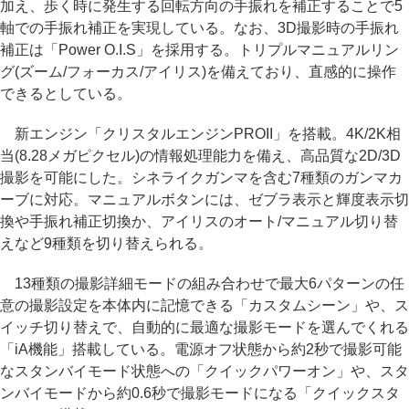
加え、歩く時に発生する回転方向の手振れを補正することで5
軸での手振れ補正を実現している。なお、3D撮影時の手振れ
補正は「Power O.I.S」を採用する。トリプルマニュアルリン
グ(ズーム/フォーカス/アイリス)を備えており、直感的に操作
できるとしている。
新エンジン「クリスタルエンジンPROII」を搭載。4K/2K相
当(8.28メガピクセル)の情報処理能力を備え、高品質な2D/3D
撮影を可能にした。シネライクガンマを含む7種類のガンマカ
ーブに対応。マニュアルボタンには、ゼブラ表示と輝度表示切
換や手振れ補正切換か、アイリスのオート/マニュアル切り替
えなど9種類を切り替えられる。
13種類の撮影詳細モードの組み合わせで最大6パターンの任
意の撮影設定を本体内に記憶できる「カスタムシーン」や、ス
イッチ切り替えで、自動的に最適な撮影モードを選んでくれる
「iA機能」搭載している。電源オフ状態から約2秒で撮影可能
なスタンバイモード状態への「クイックパワーオン」や、スタ
ンバイモードから約0.6秒で撮影モードになる「クイックスタ