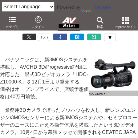
Powered by
Translate
パナソニック、新3MOSシステム搭載2眼3Dビデオカメラ
カテゴリ
ログイン
検索
Impressサイト
－45cmの3Dマクロ撮影も。セミプロ向け実売40万円
リスト
パナソニックは、新3MOSシステムを
搭載し、AVCHD 3D/Progressive記録に
対応した二眼式3Dビデオカメラ「HDC-
Z10000-K」を12月1日より発売する。
価格はオープンプライスで、店頭予想価
HDC-Z10000-K
格は40万円前後。
業務用3Dカメラで培ったノウハウを投入し、新レンズ/エン
ジン/3MOSセンサーによる新3MOSシステムや、セミプロユー
ザーのニーズにこたえる操作体系を搭載したという3Dビデオ
カメラ。10月4日から幕張メッセで開催されるCEATEC JAPA