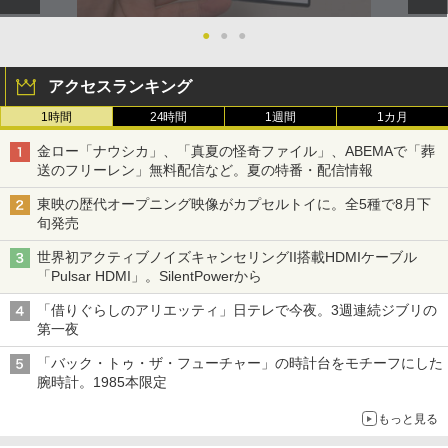
●
●
●
アクセスランキング
1時間
24時間
1週間
1カ月
金ロー「ナウシカ」、「真夏の怪奇ファイル」、ABEMAで「葬
送のフリーレン」無料配信など。夏の特番・配信情報
東映の歴代オープニング映像がカプセルトイに。全5種で8月下
旬発売
世界初アクティブノイズキャンセリングII搭載HDMIケーブル
「Pulsar HDMI」。SilentPowerから
「借りぐらしのアリエッティ」日テレで今夜。3週連続ジブリの
第一夜
「バック・トゥ・ザ・フューチャー」の時計台をモチーフにした
腕時計。1985本限定
もっと見る