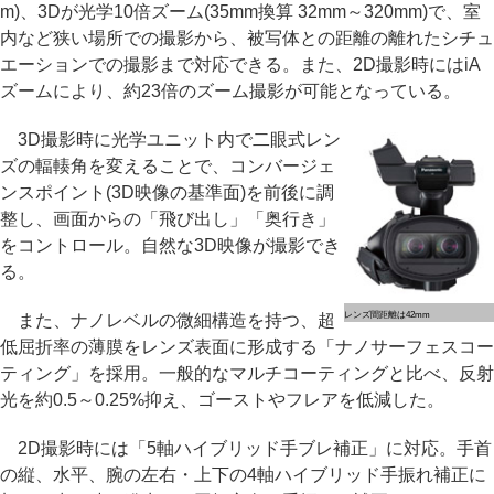
m)、3Dが光学10倍ズーム(35mm換算 32mm～320mm)で、室
内など狭い場所での撮影から、被写体との距離の離れたシチュ
エーションでの撮影まで対応できる。また、2D撮影時にはiA
ズームにより、約23倍のズーム撮影が可能となっている。
3D撮影時に光学ユニット内で二眼式レン
ズの輻輳角を変えることで、コンバージェ
ンスポイント(3D映像の基準面)を前後に調
整し、画面からの「飛び出し」「奥行き」
をコントロール。自然な3D映像が撮影でき
る。
レンズ間距離は42mm
また、ナノレベルの微細構造を持つ、超
低屈折率の薄膜をレンズ表面に形成する「ナノサーフェスコー
ティング」を採用。一般的なマルチコーティングと比べ、反射
光を約0.5～0.25%抑え、ゴーストやフレアを低減した。
2D撮影時には「5軸ハイブリッド手ブレ補正」に対応。手首
の縦、水平、腕の左右・上下の4軸ハイブリッド手振れ補正に