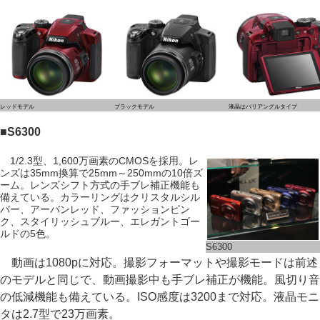
レッドモデル
ブラックモデル
液晶はバリアングルタイプ
■S6300
1/2.3型、1,600万画素のCMOSを採用。レ
ンズは35mm換算で25mm～250mmの10倍ズ
ーム。レンズシフト方式の手ブレ補正機能も
備えている。カラーリングはクリスタルシル
バー、アーバンレッド、ファッションピン
ク、スタイリッシュブルー、エレガントゴー
ルドの5色。
S6300
動画は1080pに対応。撮影フォーマットや撮影モードは前述
のモデルと同じで、動画撮影中も手ブレ補正が機能。風切り音
の低減機能も備えている。ISO感度は3200まで対応。液晶モニ
タは2.7型で23万画素。