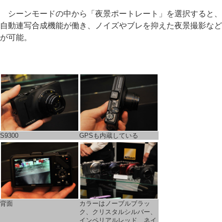
シーンモードの中から「夜景ポートレート」を選択すると、
自動連写合成機能が働き、ノイズやブレを抑えた夜景撮影など
が可能。
S9300
GPSも内蔵している
背面
カラーはノーブルブラッ
ク、クリスタルシルバー、
インペリアルレッド、ネイ