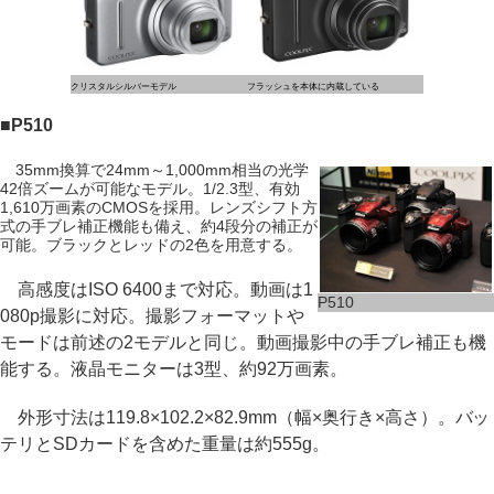
クリスタルシルバーモデル
フラッシュを本体に内蔵している
■P510
35mm換算で24mm～1,000mm相当の光学
42倍ズームが可能なモデル。1/2.3型、有効
1,610万画素のCMOSを採用。レンズシフト方
式の手ブレ補正機能も備え、約4段分の補正が
可能。ブラックとレッドの2色を用意する。
高感度はISO 6400まで対応。動画は1
P510
080p撮影に対応。撮影フォーマットや
モードは前述の2モデルと同じ。動画撮影中の手ブレ補正も機
能する。液晶モニターは3型、約92万画素。
外形寸法は119.8×102.2×82.9mm（幅×奥行き×高さ）。バッ
テリとSDカードを含めた重量は約555g。