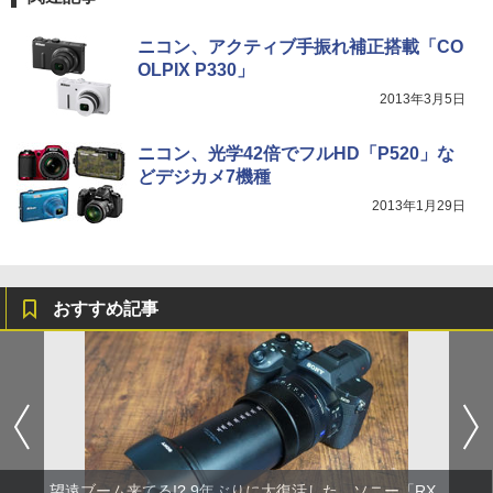
ニコン、アクティブ手振れ補正搭載「CO
OLPIX P330」
2013年3月5日
ニコン、光学42倍でフルHD「P520」な
どデジカメ7機種
2013年1月29日
おすすめ記事
望遠ブーム来てる!? 9年ぶりに大復活した、ソニー「RX