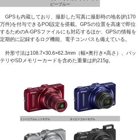
ビーブルー
GPSも内蔵しており、撮影した写真に撮影時の地名(約170
万件)を付与できるPOI設定を搭載。GPSの位置を高速で即位
するためのA-GPSファイルにも対応するほか、GPSの情報を
定期的に記録するログ機能、電子コンパスも備えている。
外形寸法は108.7×30.6×62.3mm（幅×奥行き×高さ）、バッ
テリやSDメモリーカードを含めた重量は約215g。
インペリアルレッドモデル
ネイビーブルーモデル