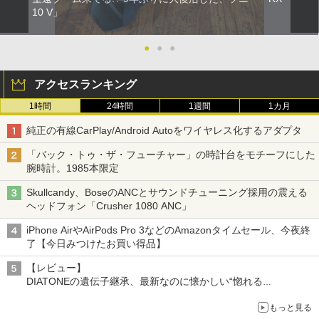
10 V」
●
●
●
アクセスランキング
1時間
24時間
1週間
1カ月
純正の有線CarPlay/Android Autoをワイヤレス化するアダプタ
「バック・トゥ・ザ・フューチャー」の時計台をモチーフにした
腕時計。1985本限定
Skullcandy、BoseのANCとサウンドチューニング採用の震える
ヘッドフォン「Crusher 1080 ANC」
iPhone AirやAirPods Pro 3などのAmazonタイムセール、今夜終
了【今日みつけたお買い得品】
【レビュー】
DIATONEの遺伝子継承、最新なのに懐かしい“惚れる
音”Tecnologia e Cuore「DS-TC52B」を聴く
もっと見る