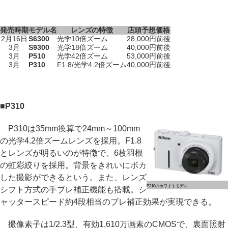
発売時期
モデル名
レンズの特徴
店頭予想価格
2月16日
S6300
光学10倍ズーム
28,000円前後
3月
S9300
光学18倍ズーム
40,000円前後
3月
P510
光学42倍ズーム
53,000円前後
3月
P310
F1.8/光学4.2倍ズーム
40,000円前後
■P310
P310は35mm換算で24mm～100mm
の光学4.2倍ズームレンズを採用。F1.8
とレンズが明るいのが特徴で、6枚羽根
の虹彩絞りを採用。背景をきれいにボカ
した撮影ができるという。また、レンズ
P310のホワイトモデル
シフト方式の手ブレ補正機能も搭載。シ
ャッタースピード約4段相当のブレ補正効果が実現できる。
撮像素子は1/2.3型、有効1,610万画素のCMOSで、裏面照射