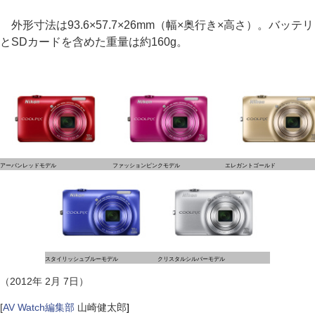
外形寸法は93.6×57.7×26mm（幅×奥行き×高さ）。バッテリ
とSDカードを含めた重量は約160g。
アーバンレッドモデル
ファッションピンクモデル
エレガントゴールド
スタイリッシュブルーモデル
クリスタルシルバーモデル
（2012年 2月 7日）
[
AV Watch編集部
山崎健太郎
]