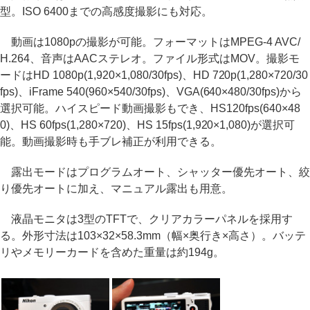
型。ISO 6400までの高感度撮影にも対応。
動画は1080pの撮影が可能。フォーマットはMPEG-4 AVC/
H.264、音声はAACステレオ。ファイル形式はMOV。撮影モ
ードはHD 1080p(1,920×1,080/30fps)、HD 720p(1,280×720/30
fps)、iFrame 540(960×540/30fps)、VGA(640×480/30fps)から
選択可能。ハイスピード動画撮影もでき、HS120fps(640×48
0)、HS 60fps(1,280×720)、HS 15fps(1,920×1,080)が選択可
能。動画撮影時も手ブレ補正が利用できる。
露出モードはプログラムオート、シャッター優先オート、絞
り優先オートに加え、マニュアル露出も用意。
液晶モニタは3型のTFTで、クリアカラーパネルを採用す
る。外形寸法は103×32×58.3mm（幅×奥行き×高さ）。バッテ
リやメモリーカードを含めた重量は約194g。