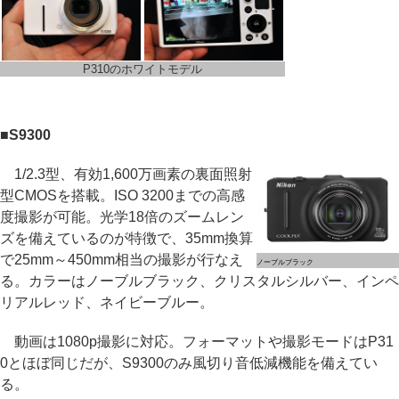
P310のホワイトモデル
■S9300
1/2.3型、有効1,600万画素の裏面照射
型CMOSを搭載。ISO 3200までの高感
度撮影が可能。光学18倍のズームレン
ズを備えているのが特徴で、35mm換算
で25mm～450mm相当の撮影が行なえ
ノーブルブラック
る。カラーはノーブルブラック、クリスタルシルバー、インペ
リアルレッド、ネイビーブルー。
動画は1080p撮影に対応。フォーマットや撮影モードはP31
0とほぼ同じだが、S9300のみ風切り音低減機能を備えてい
る。