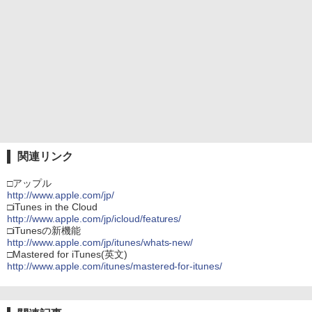
関連リンク
□アップル
http://www.apple.com/jp/
□iTunes in the Cloud
http://www.apple.com/jp/icloud/features/
□iTunesの新機能
http://www.apple.com/jp/itunes/whats-new/
□Mastered for iTunes(英文)
http://www.apple.com/itunes/mastered-for-itunes/