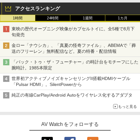
アクセスランキング
1時間
24時間
1週間
1カ月
東映の歴代オープニング映像がカプセルトイに。全5種で8月下
旬発売
金ロー「ナウシカ」、「真夏の怪奇ファイル」、ABEMAで「葬
送のフリーレン」無料配信など。夏の特番・配信情報
「バック・トゥ・ザ・フューチャー」の時計台をモチーフにした
腕時計。1985本限定
世界初アクティブノイズキャンセリングII搭載HDMIケーブル
「Pulsar HDMI」。SilentPowerから
純正の有線CarPlay/Android Autoをワイヤレス化するアダプタ
もっと見る
AV Watch をフォローする