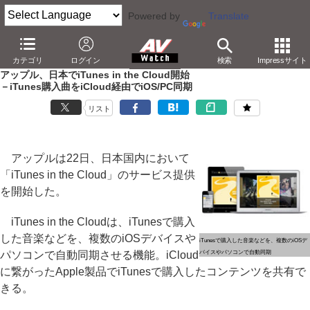
Powered by
Translate
AV Watch
コンテンツ・サービス
音楽配信
iTunes
カテゴリ
ログイン
検索
Impressサイト
アップル、日本でiTunes in the Cloud開始
－iTunes購入曲をiCloud経由でiOS/PC同期
リスト
アップルは22日、日本国内において
「iTunes in the Cloud」のサービス提供
を開始した。
iTunes in the Cloudは、iTunesで購入
した音楽などを、複数のiOSデバイスや
iTunesで購入した音楽などを、複数のiOSデ
パソコンで自動同期させる機能。iCloud
バイスやパソコンで自動同期
に繋がったApple製品でiTunesで購入したコンテンツを共有で
きる。