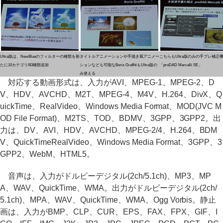
Ultra版は、NewBlueのフィルターの種類を新
タイトルアニメーションや手描き風アニメー
こちらもUltra版のみの手ブレ補正
たに10カテゴリ/83種類追加
ションなども可能なBoris GraffitiもUltra版の
「proDAD Mercalli SE」
み使える
対応する動画形式は、入力がAVI、MPEG-1、MPEG-2、D
V、HDV、AVCHD、M2T、MPEG-4、M4V、H.264、DivX、Q
uickTime、RealVideo、Windows Media Format、MOD(JVC M
OD File Format)、M2TS、TOD、BDMV、3GPP、3GPP2。出
力は、DV、AVI、HDV、AVCHD、MPEG-2/4、H.264、BDM
V、QuickTimeRealVideo、Windows Media Format、3GPP、3
GPP2、WebM、HTML5。
音声は、入力がドルビーデジタル(2ch/5.1ch)、MP3、MP
A、WAV、QuickTime、WMA。出力がドルビーデジタル(2ch/
5.1ch)、MPA、WAV、QuickTime、WMA、Ogg Vorbis。静止
画は、入力がBMP、CLP、CUR、EPS、FAX、FPX、GIF、I