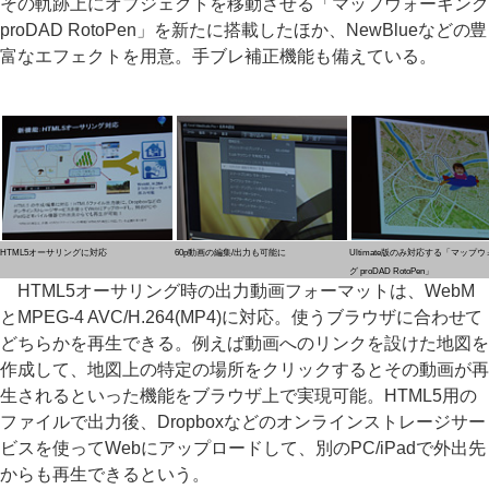
その軌跡上にオブジェクトを移動させる「マップウォーキング
proDAD RotoPen」を新たに搭載したほか、NewBlueなどの豊
富なエフェクトを用意。手ブレ補正機能も備えている。
HTML5オーサリングに対応
60p動画の編集/出力も可能に
Ultimate版のみ対応する「マップ
グ proDAD RotoPen」
HTML5オーサリング時の出力動画フォーマットは、WebM
とMPEG-4 AVC/H.264(MP4)に対応。使うブラウザに合わせて
どちらかを再生できる。例えば動画へのリンクを設けた地図を
作成して、地図上の特定の場所をクリックするとその動画が再
生されるといった機能をブラウザ上で実現可能。HTML5用の
ファイルで出力後、Dropboxなどのオンラインストレージサー
ビスを使ってWebにアップロードして、別のPC/iPadで外出先
からも再生できるという。