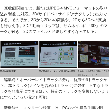
3D動画関連では、新たにMPEG-4 MVCフォーマットの取り
込み/編集に対応。3D(サイドバイサイド/アナグリフ)で出力で
きる。そのほか、3Dから2Dへの変換や、2Dから3Dへの変換
も行なえる。3Dの動画クリップは、サムネイルに「3D」のマ
ークが付き、2Dのファイルと区別しやすくなっている。
60p/50p編集に対応
3DのMVCフォーマットの取り込みも可能
サムネイルの左下に「3D」と表示
別しやすくなっている
編集時のオーバーレイトラックの数は、従来の6トラックか
ら、20トラック(メインを含め21トラック)に強化。不要なトラ
ックを非表示にできるほか、特定のトラックを変換しないよう
にするといった指定も可能。
新機能の「スクリーン録画」は、PCなどの操作手順説明