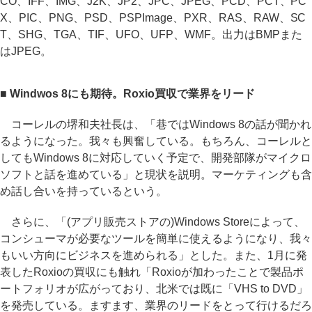
CO、IFF、IMG、J2K、JP2、JPC、JPEG、PCD、PCT、PC
X、PIC、PNG、PSD、PSPImage、PXR、RAS、RAW、SC
T、SHG、TGA、TIF、UFO、UFP、WMF。出力はBMPまた
はJPEG。
■ Windwos 8にも期待。Roxio買収で業界をリード
コーレルの堺和夫社長は、「巷ではWindows 8の話が聞かれ
るようになった。我々も興奮している。もちろん、コーレルと
してもWindows 8に対応していく予定で、開発部隊がマイクロ
ソフトと話を進めている」と現状を説明。マーケティングも含
め話し合いを持っているという。
さらに、「(アプリ販売ストアの)Windows Storeによって、
コンシューマが必要なツールを簡単に使えるようになり、我々
もいい方向にビジネスを進められる」とした。また、1月に発
表したRoxioの買収にも触れ「Roxioが加わったことで製品ポ
ートフォリオが広がっており、北米では既に「VHS to DVD」
を発売している。ますます、業界のリードをとって行けるだろ