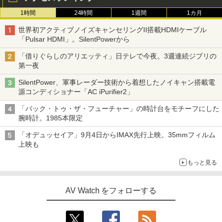
1時間
24時間
1週間
1カ月
世界初アクティブノイズキャンセリングII搭載HDMIケーブル
「Pulsar HDMI」。SilentPowerから
「借りぐらしのアリエッティ」日テレで今夜。3週連続ジブリの
第一夜
SilentPower、軍事レーダー技術から着想したノイキャン搭載電
源コンディショナー「AC iPurifier2」
「バック・トゥ・ザ・フューチャー」の時計台をモチーフにした
腕時計。1985本限定
「オデュッセイア」9月4日からIMAX先行上映。35mmフィルム
上映も
もっと見る
AV Watch をフォローする