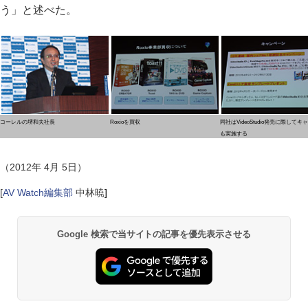
う」と述べた。
コーレルの堺和夫社長
Roxioを買収
同社はVideoStudio発売に際して
も実施する
（2012年 4月 5日）
[
AV Watch編集部
中林暁
]
Google 検索で当サイトの記事を優先表示させる