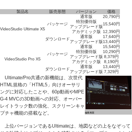
製品名
販売形態
バージョン
価格
通常版
20,790円
特別優待版
パッケージ
15,540円
アップグレード版
VideoStudio Ultimate X5
アカデミック版
12,390円
通常版
17,640円
ダウンロード
アップグレード版
13,440円
通常版
15,540円
特別優待版
10,290円
パッケージ
アップグレード版
8,379円
VideoStudio Pro X5
アカデミック版
8,190円
通常版
13,440円
ダウンロード
アップグレード版
7,329円
Ultimate/Pro共通の新機能は、次世代
HTML規格の「HTML5」向けオーサリ
ングに対応したことや、60p動画やMPE
G-4 MVCの3D動画への対応、オーバー
レイトラック数の強化、スクリーンキャ
プチャ機能の搭載など。
編集画面
上位バージョンであるUltimateは、地図などの上をなぞって