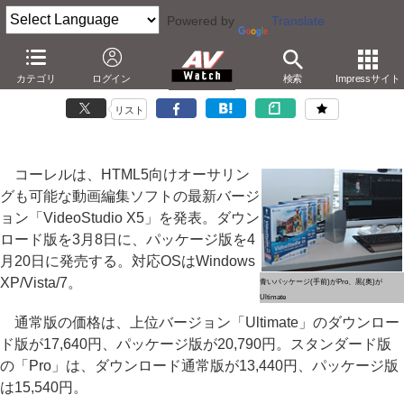
Powered by
Translate
コーレル、HTML5オーサリング対応のビデオ編集ソフト
カテゴリ
ログイン
検索
Impressサイト
－60pやMPEG-4 MVCにも対応した「VideoStudio X5」
リスト
コーレルは、HTML5向けオーサリン
グも可能な動画編集ソフトの最新バージ
ョン「VideoStudio X5」を発表。ダウン
ロード版を3月8日に、パッケージ版を4
月20日に発売する。対応OSはWindows
XP/Vista/7。
青いパッケージ(手前)がPro、黒(奥)が
Ultimate
通常版の価格は、上位バージョン「Ultimate」のダウンロー
ド版が17,640円、パッケージ版が20,790円。スタンダード版
の「Pro」は、ダウンロード通常版が13,440円、パッケージ版
は15,540円。