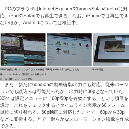
PCのブラウザはInternet Explorer/Chrome/Safari/Firefoxに対
応。iPadのSafariでも再生できる。なお、iPhoneでは再生でき
ないほか、Androidについては検証中。
HTML5編集の例。バックグラウンドの静止
MP4とWebMの2つが出力された
iPadで再生
画に、オーバーレイで動画リンクを貼り付け
る。他のURLへのリンクも可能
また、新たに60p/50pの動画編集/出力にも対応。従来バージ
ョンでも読込みは可能だったが、出力時に30pとなっていた。
X5では設定メニューに「60p/50pを有効にする」という項目を
設け、これをチェックするとタイムライン表示が60フレーム
単位に切り替わる。60p動画に対応したことで、60pから30p
などに変換することで、滑らかなスローモーション映像を作成
できる。