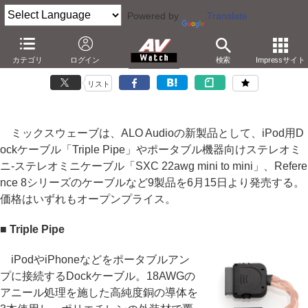
Powered by
Translate
ミックスウェーブ、ポータブルアンプ用ケーブルなど9製品
カテゴリ
ログイン
検索
Impressサイト
－ALO製。iPod用やゼンハイザー「HD800」用
リスト
ミックスウェーブは、ALO Audioの新製品として、iPod用D
ockケーブル「Triple Pipe」やポータブル機器向けステレオミ
ニ-ステレオミニケーブル「SXC 22awg mini to mini」、Refere
nce 8シリーズのケーブルなど9製品を6月15日より発売する。
価格はいずれもオープンプライス。
■ Triple Pipe
iPodやiPhoneなどをポータブルアン
プに接続するDockケーブル。18AWGの
アニール処理を施した高純度銅の導体を