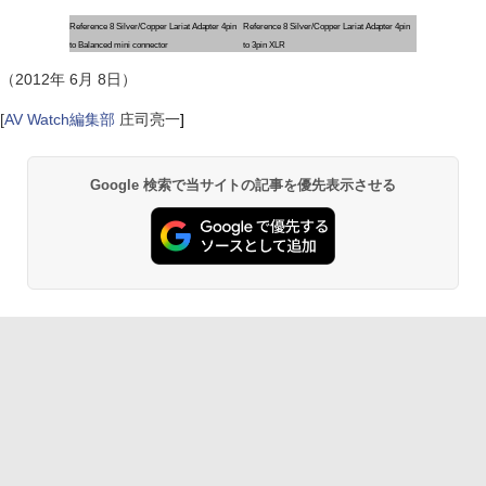
Reference 8 Silver/Copper Lariat Adapter 4pin
Reference 8 Silver/Copper Lariat Adapter 4pin
to Balanced mini connector
to 3pin XLR
（2012年 6月 8日）
[
AV Watch編集部
庄司亮一
]
Google 検索で当サイトの記事を優先表示させる