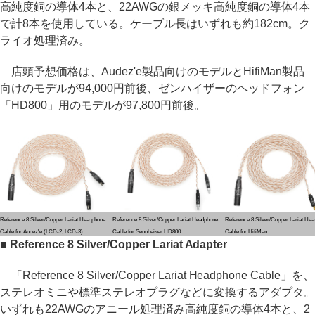
高純度銅の導体4本と、22AWGの銀メッキ高純度銅の導体4本
で計8本を使用している。ケーブル長はいずれも約182cm。ク
ライオ処理済み。
店頭予想価格は、Audez'e製品向けのモデルとHifiMan製品
向けのモデルが94,000円前後、ゼンハイザーのヘッドフォン
「HD800」用のモデルが97,800円前後。
Reference 8 Silver/Copper Lariat Headphone
Reference 8 Silver/Copper Lariat Headphone
Reference 8 Silver/Copper Lariat He
Cable for Audez'e (LCD-2, LCD-3)
Cable for Sennheiser HD800
Cable for HifiMan
■ Reference 8 Silver/Copper Lariat Adapter
「Reference 8 Silver/Copper Lariat Headphone Cable」を、
ステレオミニや標準ステレオプラグなどに変換するアダプタ。
いずれも22AWGのアニール処理済み高純度銅の導体4本と、2