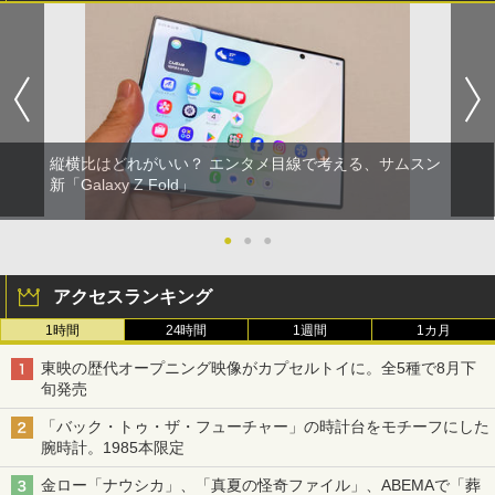
縦横比はどれがいい？ エンタメ目線で考える、サムスン
新「Galaxy Z Fold」
●
●
●
アクセスランキング
1時間
24時間
1週間
1カ月
東映の歴代オープニング映像がカプセルトイに。全5種で8月下
旬発売
「バック・トゥ・ザ・フューチャー」の時計台をモチーフにした
腕時計。1985本限定
金ロー「ナウシカ」、「真夏の怪奇ファイル」、ABEMAで「葬