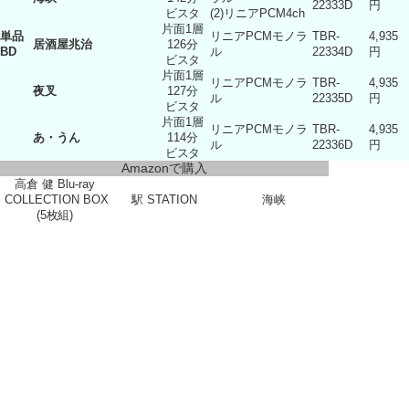
22333D
円
ビスタ
(2)リニアPCM4ch
片面1層
単品
リニアPCMモノラ
TBR-
4,935
居酒屋兆治
126分
BD
ル
22334D
円
ビスタ
片面1層
リニアPCMモノラ
TBR-
4,935
夜叉
127分
ル
22335D
円
ビスタ
片面1層
リニアPCMモノラ
TBR-
4,935
あ・うん
114分
ル
22336D
円
ビスタ
Amazonで購入
高倉 健 Blu-ray
COLLECTION BOX
駅 STATION
海峡
(5枚組)