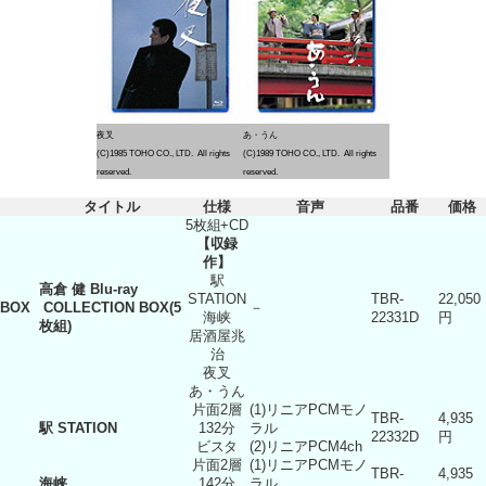
夜叉
あ・うん
(C)1985 TOHO CO., LTD. All rights
(C)1989 TOHO CO., LTD. All rights
reserved.
reserved.
タイトル
仕様
音声
品番
価格
5枚組+CD
【収録
作】
駅
高倉 健 Blu-ray
STATION
TBR-
22,050
BOX
COLLECTION BOX(5
－
海峡
22331D
円
枚組)
居酒屋兆
治
夜叉
あ・うん
片面2層
(1)リニアPCMモノ
TBR-
4,935
駅 STATION
132分
ラル
22332D
円
ビスタ
(2)リニアPCM4ch
片面2層
(1)リニアPCMモノ
TBR-
4,935
海峡
142分
ラル