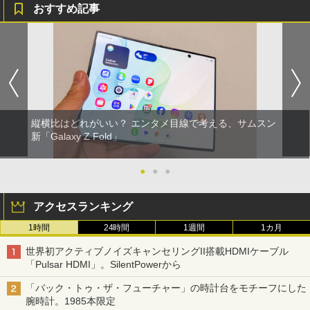
おすすめ記事
縦横比はどれがいい？ エンタメ目線で考える、サムスン
新「Galaxy Z Fold」
●
●
●
アクセスランキング
1時間
24時間
1週間
1カ月
世界初アクティブノイズキャンセリングII搭載HDMIケーブル
「Pulsar HDMI」。SilentPowerから
「バック・トゥ・ザ・フューチャー」の時計台をモチーフにした
腕時計。1985本限定