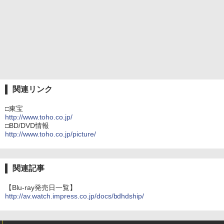
関連リンク
□東宝
http://www.toho.co.jp/
□BD/DVD情報
http://www.toho.co.jp/picture/
関連記事
【Blu-ray発売日一覧】
http://av.watch.impress.co.jp/docs/bdhdship/