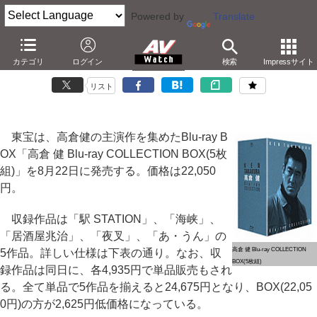
Powered by
Translate
「駅」など5作品収録「高倉 健 Blu-ray BOX」が8月発売
カテゴリ
ログイン
検索
Impressサイト
－「海峡」や「夜叉」など。特典CD付きで22,050円
リスト
東宝は、高倉健の主演作を集めたBlu-ray B
OX「高倉 健 Blu-ray COLLECTION BOX(5枚
組)」を8月22日に発売する。価格は22,050
円。
収録作品は「駅 STATION」、「海峡」、
「居酒屋兆治」、「夜叉」、「あ・うん」の
高倉 健 Blu-ray COLLECTION
5作品。詳しい仕様は下表の通り。なお、収
BOX(5枚組)
録作品は同日に、各4,935円で単品販売もされ
る。全て単品で5作品を揃えると24,675円となり、BOX(22,05
0円)の方が2,625円低価格になっている。