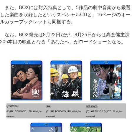
また、BOXには封入特典として、5作品の劇中音楽から厳選
した楽曲を収録したというスペシャルCDと、16ページのオー
ルカラーブックレットも同梱する。
なお、BOX発売は8月22日だが、8月25日からは高倉健主演
205本目の映画となる「あなたへ」がロードショーとなる。
駅 STATION
海峡
居酒屋兆治
(C)1981 TOHO CO., LTD. All rights
(C)1982 TOHO CO.,LTD. All rights
(C)1983 TOHO CO., LTD. All rights
reserved.
reserved.
reserved.