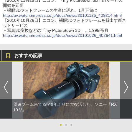
【2010年11月25日】ニコン、「my Picturetown 3D」のサービス
開始を延期
－裸眼3Dフォトフレームの生産に遅れ。1月下旬に
http://av.watch.impress.co.jp/docs/news/20101125_409214.html
【2010年10月26日】ニコン、裸眼3Dフォトフレームを貸出す新ネ
ットサービス
－写真3D変換などの「my Picturetown 3D」。1,995円/月
http://av.watch.impress.co.jp/docs/news/20101026_402641.html
おすすめ記事
望遠ブーム来てる!? 9年ぶりに大復活した、ソニー「RX
10 V」
●
●
●