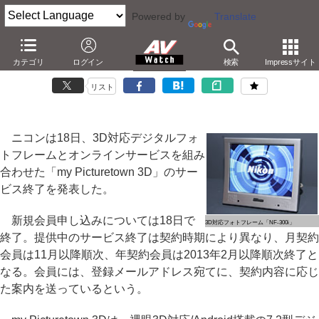
Powered by
Translate
ニコン、3D対応フォトフレームの「my Picturetown 3D」サービスを
カテゴリ
ログイン
検索
Impressサイト
終了
リスト
ニコンは18日、3D対応デジタルフォ
トフレームとオンラインサービスを組み
合わせた「my Picturetown 3D」のサー
ビス終了を発表した。
新規会員申し込みについては18日で
3D対応フォトフレーム「NF-300i」
終了。提供中のサービス終了は契約時期により異なり、月契約
会員は11月以降順次、年契約会員は2013年2月以降順次終了と
なる。会員には、登録メールアドレス宛てに、契約内容に応じ
た案内を送っているという。