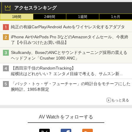
アクセスランキング
1時間
24時間
1週間
1カ月
純正の有線CarPlay/Android Autoをワイヤレス化するアダプタ
iPhone AirやAirPods Pro 3などのAmazonタイムセール、今夜終
了【今日みつけたお買い得品】
Skullcandy、BoseのANCとサウンドチューニング採用の震える
ヘッドフォン「Crusher 1080 ANC」
【西田宗千佳のRandomTracking】
縦横比はどれがいい？ エンタメ目線で考える、サムスン新
「Galaxy Z Fold」
「バック・トゥ・ザ・フューチャー」の時計台をモチーフにした
腕時計。1985本限定
もっと見る
AV Watch をフォローする