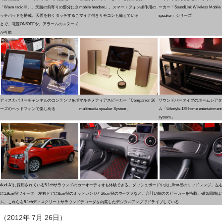
「Wave radio III」。天面の前寄りの部分にタ
mobile headset」。スマートフォン操作用の
ーカー「SoundLink Wireless Mobile
ッチパッドを搭載。天面を軽くタッチするこ
マイク付きリモコンも備えている
speaker」シリーズ
とで、電源ON/OFFや、アラームのスヌーズ
が可能
ディスカバリーチャンネルのコンテンツをボ
マルチメディアスピーカー「Companion 20
サウンドバータイプのホームシアタ
ーズのヘッドフォンで楽しめる
multimedia speaker System」
ム「Lifestyle 135 home entertainment
system」
Audi A1に採用されている5.1chサラウンドのカーオーディオも体験できる。ダッシュボード中央に8cm径のミッドレンジ、左
に1.9cm径ツイータ、左右ドアに8cm径のミッドレンジと20cm径のウーファなど、合計14個のスピーカーを搭載。磁気回路
ム。これらを5.1chディスクリートサラウンドデコーダを内蔵したデジタルアンプでドライブしている
（2012年 7月 26日）