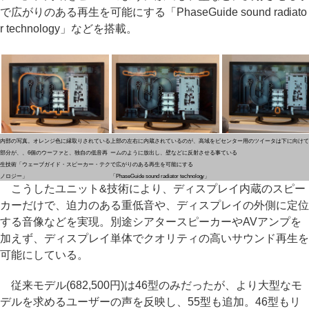
で広がりのある再生を可能にする「PhaseGuide sound radiato
r technology」などを搭載。
内部の写真。オレンジ色に縁取りされている
上部の左右に内蔵されているのが、高域をビ
センター用のツイータは下に向けて
部分が、、6個のウーファと、独自の低音再
ームのように放出し、壁などに反射させる事
ている
生技術「ウェーブガイド・スピーカー・テク
で広がりのある再生を可能にする
ノロジー」
「PhaseGuide sound radiator technology」
こうしたユニット&技術により、ディスプレイ内蔵のスピー
カーだけで、迫力のある重低音や、ディスプレイの外側に定位
する音像などを実現。別途シアタースピーカーやAVアンプを
加えず、ディスプレイ単体でクオリティの高いサウンド再生を
可能にしている。
従来モデル(682,500円)は46型のみだったが、より大型なモ
デルを求めるユーザーの声を反映し、55型も追加。46型もリ