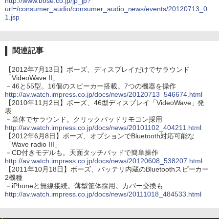
http://www.bose.co.jp/jp_jp?
url=/consumer_audio/consumer_audio_news/events/20120713_0
1.jsp
関連記事
【2012年7月13日】ボーズ、ディスプレイだけでサラウンド
「VideoWave II」
－46と55型。16個のスピーカー搭載。7つの機器を操作
http://av.watch.impress.co.jp/docs/news/20120713_546674.html
【2010年11月2日】ボーズ、46型ディスプレイ「VideoWave」発
表
－単体でサラウンド。クリックパッドリモコン採用
http://av.watch.impress.co.jp/docs/news/20101102_404211.html
【2012年6月8日】ボーズ、オプションでBluetooth対応可能な
「Wave radio III」
－CD付きモデルも。天面タッチパッドで簡単操作
http://av.watch.impress.co.jp/docs/news/20120608_538207.html
【2011年10月18日】ボーズ、バッテリ内蔵のBluetoothスピーカー
2機種
－iPhoneと無線接続。薄型筐体採用。カバー交換も
http://av.watch.impress.co.jp/docs/news/20111018_484533.html