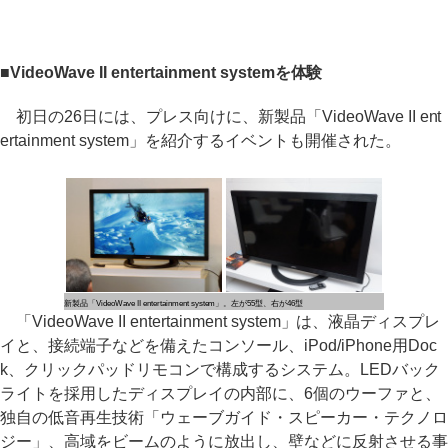
■VideoWave II entertainment systemを体験
初日の26日には、プレス向けに、新製品「VideoWave II ent
ertainment system」を紹介するイベントも開催された。
新製品「VideoWave II entertainment system」。左が55型、右が46型
「VideoWave II entertainment system」は、液晶ディスプレ
イと、接続端子などを備えたコンソール、iPod/iPhone用Doc
k、クリックパッドリモコンで構成するシステム。LEDバック
ライトを採用したディスプレイの内部に、6個のウーファと、
独自の低音再生技術「ウェーブガイド・スピーカー・テクノロ
ジー」、高域をビームのように放出し、壁などに反射させる事