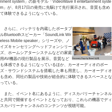
nment system」の新モデル「VideoWave II entertainment syste
m」が、8月17日の発売に先駆けて先行展示され、音質も含め
て体験できるようになっている。
さらに、バッテリを内蔵したポータブ
ルBluetoothスピーカー「SoundLink Wir
eless Mobile speaker」シリーズや、ノ
イズキャンセリングヘッドフォンシリー
ズ、ホームシアターシステムなどの家庭
用AV機器の現行製品を展示。音質など
Discovery Days by Boseの会場
も体感できるようになっているほか、カーオーディオのボー
ズ・サウンドシステムを搭載した車も用意し、カーオーディオ
も含め、同社の製品や技術が総合的に体験できるスペースとな
っている。
また、イベント名にあるように、ディスカバリーチャンネル
と共同で開催するイベントとなっており、これらの機器でディ
スカバリーチャンネルのコンテンツが視聴可能。