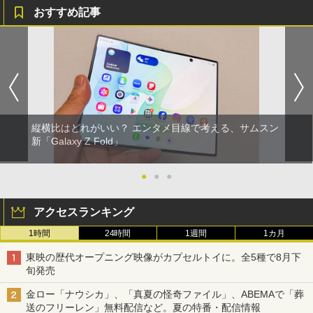
おすすめ記事
縦横比はどれがいい？ エンタメ目線で考える、サムスン
新「Galaxy Z Fold」
●
●
●
アクセスランキング
1時間
24時間
1週間
1カ月
東映の歴代オープニング映像がカプセルトイに。全5種で8月下
旬発売
金ロー「ナウシカ」、「真夏の怪奇ファイル」、ABEMAで「葬
送のフリーレン」無料配信など。夏の特番・配信情報