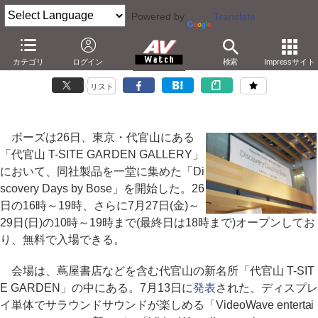
Powered by
Translate
ボーズ、代官山で「VideoWave II」など新製品を紹介
カテゴリ
ログイン
検索
Impressサイト
－NCヘッドフォンからカーオーディオまで。入場無料
リスト
ボーズは26日、東京・代官山にある
「代官山 T-SITE GARDEN GALLERY」
において、同社製品を一堂に集めた「Di
scovery Days by Bose」を開始した。26
日の16時～19時、さらに7月27日(金)～
29日(日)の10時～19時まで(最終日は18時まで)オープンしてお
り、無料で入場できる。
会場は、蔦屋書店などを含む代官山の新名所「代官山 T-SIT
E GARDEN」の中にある。7月13日に
発表
された、ディスプレ
イ単体でサラウンドサウンドが楽しめる「VideoWave entertai