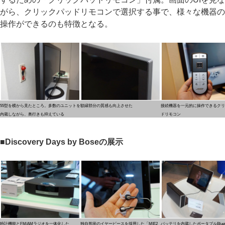
がら、クリックパッドリモコンで選択する事で、様々な機器の
操作ができるのも特徴となる。
55型を横から見たところ。多数のユニットを
額縁部分の質感も向上させた
接続機器を一元的に操作できるクリ
内蔵しながら、奥行きも抑えている
ドリモコン
■Discovery Days by Boseの展示
時計機能とFM/AMラジオを一体化した
独自形状のイヤーピースを採用した「MIE2
バッテリを内蔵したポータブルBlueto