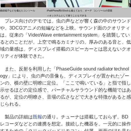
接続端子などを備えたコンソール
iPod/iPhone用のDockも備えており、オーデ
コンソールの背面
ィオシステムとして使うこともできる
プレス向けのデモでは、虫の声などが響く森の中のサウンド
や、3DCGアニメの短編などを上映。サウンド面のクオリティ
は、従来の「VideoWave entertainment system」を踏襲してい
るとのことだが、上空で鳴るカミナリの、厚みのある音と、低
域の量感は、ディスプレイ搭載のスピーカーとは思えないクオ
リティが体験できた。
また、反射を利用した「PhaseGuide sound radiator technol
ogy」により、虫の声の音像も、ディスプレイが置かれたゾー
ンの、横の壁に明瞭に定位。「ここで鳴いている」と指で指し
示せるほどの定位感で、バーチャルサラウンド的な機能ではあ
るが、定位の明瞭さ、音場の広さなどで大きな特徴があると感
じられる。
製品の詳細は
既報
の通り。チューナは搭載しておらず、BD
レコーダなどとの連携を想定。接続した機器を、一元的に操作
するための「クリックパッドリモコン」付属。画面のUIを見な