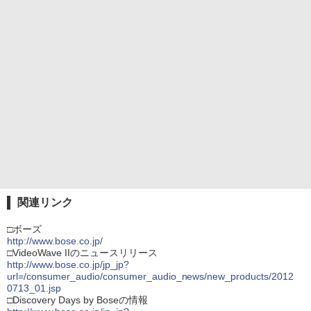
関連リンク
□ボーズ
http://www.bose.co.jp/
□VideoWave IIのニュースリリース
http://www.bose.co.jp/jp_jp?
url=/consumer_audio/consumer_audio_news/new_products/2012
0713_01.jsp
□Discovery Days by Boseの情報