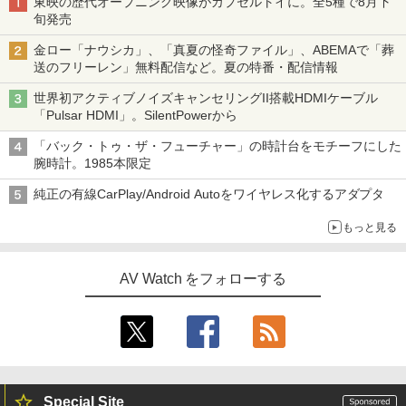
東映の歴代オープニング映像がカプセルトイに。全5種で8月下
旬発売
金ロー「ナウシカ」、「真夏の怪奇ファイル」、ABEMAで「葬
送のフリーレン」無料配信など。夏の特番・配信情報
世界初アクティブノイズキャンセリングII搭載HDMIケーブル
「Pulsar HDMI」。SilentPowerから
「バック・トゥ・ザ・フューチャー」の時計台をモチーフにした
腕時計。1985本限定
純正の有線CarPlay/Android Autoをワイヤレス化するアダプタ
もっと見る
AV Watch をフォローする
Special Site