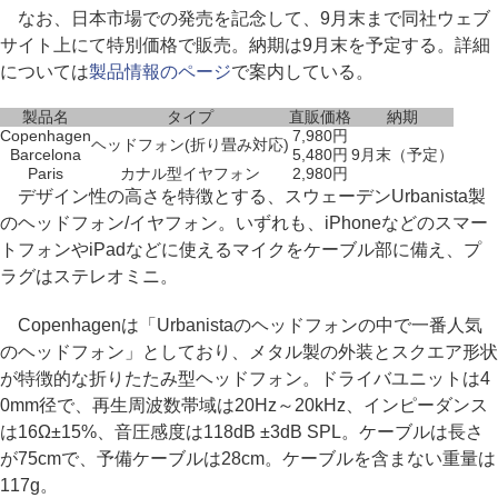
なお、日本市場での発売を記念して、9月末まで同社ウェブ
サイト上にて特別価格で販売。納期は9月末を予定する。詳細
については
製品情報のページ
で案内している。
製品名
タイプ
直販価格
納期
Copenhagen
7,980円
ヘッドフォン(折り畳み対応)
Barcelona
5,480円
9月末（予定）
Paris
カナル型イヤフォン
2,980円
デザイン性の高さを特徴とする、スウェーデンUrbanista製
のヘッドフォン/イヤフォン。いずれも、iPhoneなどのスマー
トフォンやiPadなどに使えるマイクをケーブル部に備え、プ
ラグはステレオミニ。
Copenhagenは「Urbanistaのヘッドフォンの中で一番人気
のヘッドフォン」としており、メタル製の外装とスクエア形状
が特徴的な折りたたみ型ヘッドフォン。ドライバユニットは4
0mm径で、再生周波数帯域は20Hz～20kHz、インピーダンス
は16Ω±15%、音圧感度は118dB ±3dB SPL。ケーブルは長さ
が75cmで、予備ケーブルは28cm。ケーブルを含まない重量は
117g。