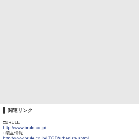
関連リンク
□BRULE
http://www.brule.co.jp/
□製品情報
http://www.brule.co.jp/LTGD/urbanista.shtml