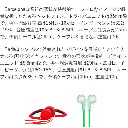
Barcelonaは音符の形状が特徴的で、レトロなイメージの軽
量な折りたたみ型ヘッドフォン。ドライバユニットは36mm径
で、再生周波数帯域は15Hz～16kHz、インピーダンスは32Ω
±15%、音圧感度は105dB ±3dB SPL。ケーブルは長さが75cm
で、予備ケーブルは28cm。ケーブルを含まない重量は70g。
Parisはシンプルで洗練されたデザインを目指したというカ
ナル型(耳栓型)イヤフォンで、音符の形状が特徴的。ドライバ
ユニットは8.6mm径で、再生周波数帯域は20Hz～20kHz、イ
ンピーダンスは16Ω±15%、音圧感度は91dB ±3dB SPL。ケー
ブルは長さが85cmで、予備ケーブルは30cm。重量は13g。