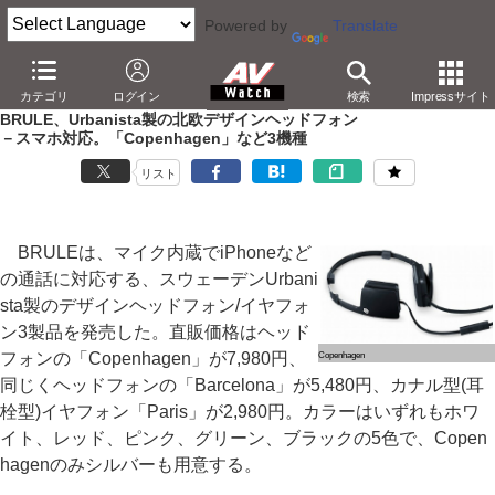
Powered by
Translate
AV Watch
製品
ヘッドフォン
カテゴリ
ログイン
検索
Impressサイト
BRULE、Urbanista製の北欧デザインヘッドフォン
－スマホ対応。「Copenhagen」など3機種
リスト
BRULEは、マイク内蔵でiPhoneなど
の通話に対応する、スウェーデンUrbani
sta製のデザインヘッドフォン/イヤフォ
ン3製品を発売した。直販価格はヘッド
フォンの「Copenhagen」が7,980円、
Copenhagen
同じくヘッドフォンの「Barcelona」が5,480円、カナル型(耳
栓型)イヤフォン「Paris」が2,980円。カラーはいずれもホワ
イト、レッド、ピンク、グリーン、ブラックの5色で、Copen
hagenのみシルバーも用意する。