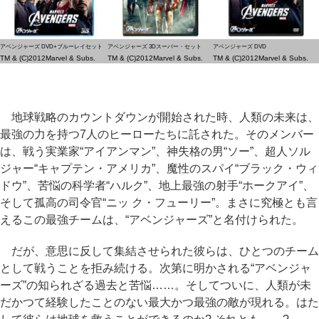
アベンジャーズ DVD+ブルーレイセット
アベンジャーズ 3Dスーパー・セット
アベンジャーズ DVD
TM & (C)2012Marvel & Subs.
TM & (C)2012Marvel & Subs.
TM & (C)2012Marvel & Subs.
地球戦略のカウントダウンが開始された時、人類の未来は、
最強の力を持つ7人のヒーローたちに託された。そのメンバー
は、戦う実業家“アイアンマン”、神失格の男“ソー”、超人ソル
ジャー“キャプテン・アメリカ”、魔性のスパイ“ブラック・ウィ
ドウ”、苦悩の科学者“ハルク”、地上最強の射手“ホークアイ”、
そして孤高の司令官“ニッ ク・フューリー”。まさに究極とも言
えるこの最強チームは、“アベンジャーズ”と名付けられた。
だが、意思に反して集結させられた彼らは、ひとつのチーム
として戦うことを拒み続ける。次第に明かされる“アベンジャ
ーズ”の知られざる過去と苦悩……。そしてついに、人類が未
だかつて経験したことのない最大かつ最強の敵が現れる。はた