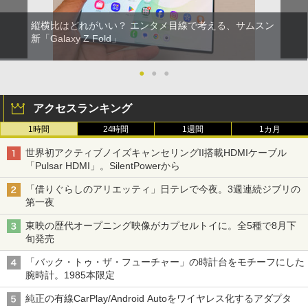
縦横比はどれがいい？ エンタメ目線で考える、サムスン
新「Galaxy Z Fold」
●
●
●
アクセスランキング
1時間
24時間
1週間
1カ月
世界初アクティブノイズキャンセリングII搭載HDMIケーブル
「Pulsar HDMI」。SilentPowerから
「借りぐらしのアリエッティ」日テレで今夜。3週連続ジブリの
第一夜
東映の歴代オープニング映像がカプセルトイに。全5種で8月下
旬発売
「バック・トゥ・ザ・フューチャー」の時計台をモチーフにした
腕時計。1985本限定
純正の有線CarPlay/Android Autoをワイヤレス化するアダプタ