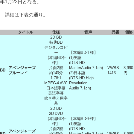
年1月23日となる。
詳細は下表の通り。
タイトル
仕様
音声
品番
価格
2D BD
特典BD
デジタルコピ
ー
【本編BD仕様】
【本編BD仕
(1)英語
様】
(DTS-HD
アベンジャーズ
片面2層
MasterAudio 7.1ch)
VWBS-
3,990
BD
ブルーレイ
約143分
(2)日本語
1413
円
1.78:1
(DTS-HD High
MPEG-4 AVC
Resolution
日本語字幕
Audio 7.1ch)
英語字幕
吹き替え用字
幕
2D BD
2D DVD
【本編BD仕
【本編BD仕様】
様】
(1)英語
片面2層
(DTS-HD
アベンジャーズ
BD
約143分
MasterAudio 7.1ch)
VWBS-
3,990