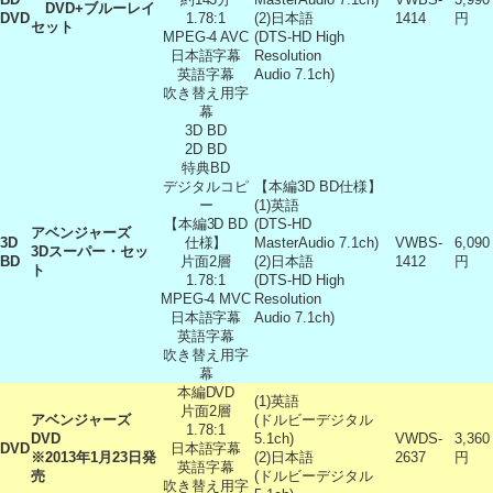
DVD+ブルーレイ
DVD
1.78:1
(2)日本語
1414
円
セット
MPEG-4 AVC
(DTS-HD High
日本語字幕
Resolution
英語字幕
Audio 7.1ch)
吹き替え用字
幕
3D BD
2D BD
特典BD
デジタルコピ
【本編3D BD仕様】
ー
(1)英語
【本編3D BD
(DTS-HD
アベンジャーズ
3D
仕様】
MasterAudio 7.1ch)
VWBS-
6,090
3Dスーパー・セッ
BD
片面2層
(2)日本語
1412
円
ト
1.78:1
(DTS-HD High
MPEG-4 MVC
Resolution
日本語字幕
Audio 7.1ch)
英語字幕
吹き替え用字
幕
本編DVD
(1)英語
片面2層
アベンジャーズ
(ドルビーデジタル
1.78:1
DVD
5.1ch)
VWDS-
3,360
DVD
日本語字幕
※2013年1月23日発
(2)日本語
2637
円
英語字幕
売
(ドルビーデジタル
吹き替え用字