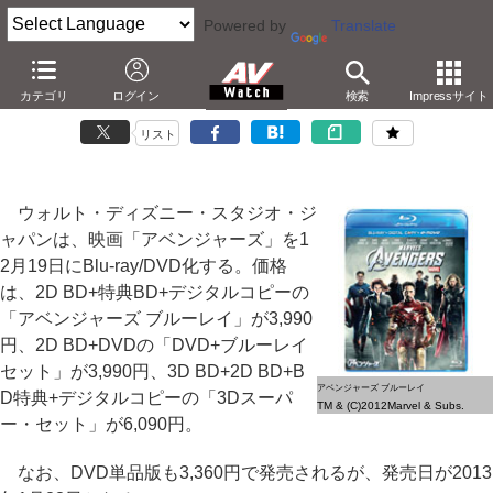
Powered by
Translate
「アベンジャーズ」が12月19日にBD/DVD化
カテゴリ
ログイン
検索
Impressサイト
アイアンマンやハルクなど、ヒーロー7人集結
リスト
ウォルト・ディズニー・スタジオ・ジ
ャパンは、映画「アベンジャーズ」を1
2月19日にBlu-ray/DVD化する。価格
は、2D BD+特典BD+デジタルコピーの
「アベンジャーズ ブルーレイ」が3,990
円、2D BD+DVDの「DVD+ブルーレイ
セット」が3,990円、3D BD+2D BD+B
アベンジャーズ ブルーレイ
D特典+デジタルコピーの「3Dスーパ
TM & (C)2012Marvel & Subs.
ー・セット」が6,090円。
なお、DVD単品版も3,360円で発売されるが、発売日が2013