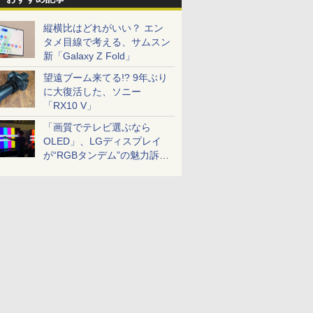
縦横比はどれがいい？ エン
タメ目線で考える、サムスン
新「Galaxy Z Fold」
望遠ブーム来てる!? 9年ぶり
に大復活した、ソニー
「RX10 V」
「画質でテレビ選ぶなら
OLED」、LGディスプレイ
が“RGBタンデム”の魅力訴
求。液晶とのガチ比較も