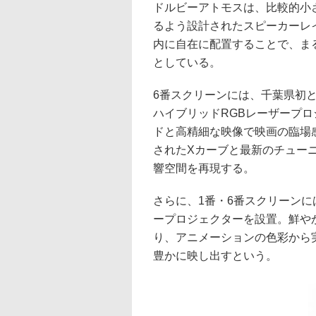
ドルビーアトモスは、比較的小
るよう設計されたスピーカーレ
内に自在に配置することで、ま
としている。
6番スクリーンには、千葉県初とな
ハイブリッドRGBレーザープ
ドと高精細な映像で映画の臨場
されたXカーブと最新のチュー
響空間を再現する。
さらに、1番・6番スクリーンには
ープロジェクターを設置。鮮や
り、アニメーションの色彩から
豊かに映し出すという。