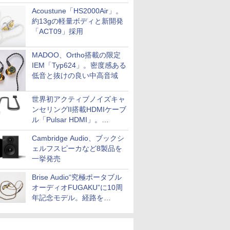
Acoustune「HS2000Air」。
約13gの軽量ボディと新開発
「ACT09」採用
MADOO、Ortho搭載の限定
IEM「Typ624」。密度感ある
低音と抜けの良い中高音域
世界初アクティブノイズキャ
ンセリングII搭載HDMIケーブ
ル「Pulsar HDMI」。
SilentPowerから
Cambridge Audio、ブックシ
ェルフスピーカなど8製品を
一挙発売
Brise Audio“究極ポータブル
オーディオFUGAKU”に10周
年記念モデル。経路を
NISHIKIで統一。400万円