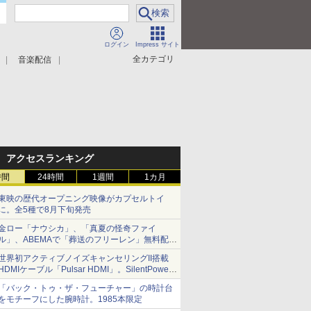
ログイン
Impress サイト
全カテゴリ
音楽配信
アクセスランキング
時間
24時間
1週間
1カ月
東映の歴代オープニング映像がカプセルトイ
に。全5種で8月下旬発売
金ロー「ナウシカ」、「真夏の怪奇ファイ
ル」、ABEMAで「葬送のフリーレン」無料配信
など。夏の特番・配信情報
世界初アクティブノイズキャンセリングII搭載
HDMIケーブル「Pulsar HDMI」。SilentPower
から
「バック・トゥ・ザ・フューチャー」の時計台
をモチーフにした腕時計。1985本限定