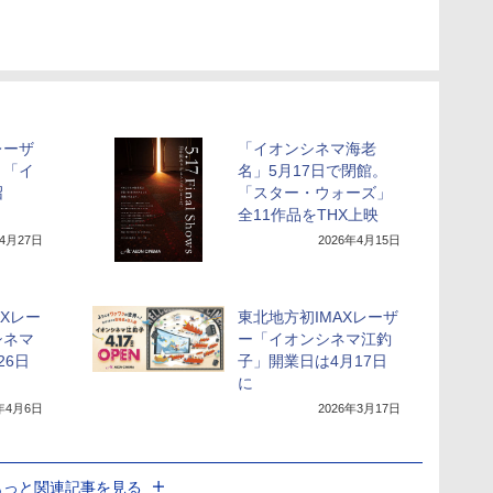
レーザ
「イオンシネマ海老
、「イ
名」5月17日で閉館。
沼
「スター・ウォーズ」
全11作品をTHX上映
年4月27日
2026年4月15日
AXレー
東北地方初IMAXレーザ
シネマ
ー「イオンシネマ江釣
26日
子」開業日は4月17日
に
6年4月6日
2026年3月17日
もっと関連記事を見る