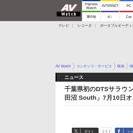
テレビ
レコーダ
ポータブルオーディ
スマートスピーカー
デジカメ
プロジ
AV Watch
コンテンツ・サービス
映画
ニュース
千葉県初のDTSサラウ
田沼 South」7月10日
ポスト
リスト
シ