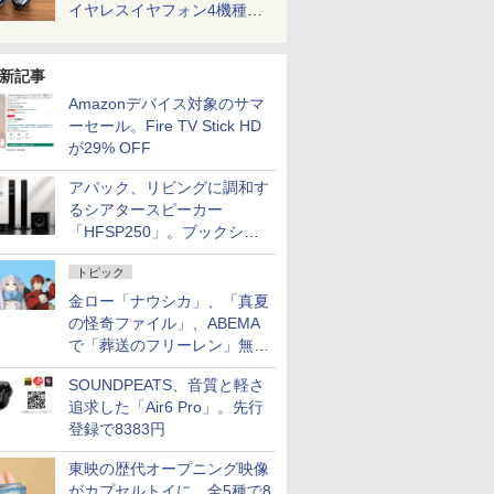
イヤレスイヤフォン4機種を
一気に聴く
新記事
Amazonデバイス対象のサマ
ーセール。Fire TV Stick HD
が29% OFF
アバック、リビングに調和す
るシアタースピーカー
「HFSP250」。ブックシェ
ルフはペア3万円以下
トピック
金ロー「ナウシカ」、「真夏
の怪奇ファイル」、ABEMA
で「葬送のフリーレン」無料
配信など。夏の特番・配信情
SOUNDPEATS、音質と軽さ
報
追求した「Air6 Pro」。先行
登録で8383円
東映の歴代オープニング映像
がカプセルトイに。全5種で8