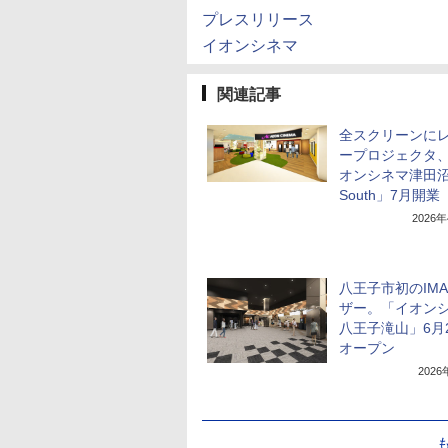
プレスリリース
イオンシネマ
関連記事
全スクリーンに
ープロジェクタ
オンシネマ津田
South」7月開業
2026
八王子市初のIM
ザー。「イオン
八王子滝山」6月
オープン
202