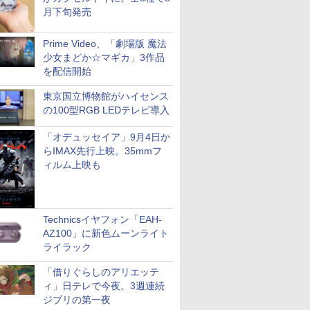
月下旬発売
Prime Video、「劇場版 魔法
少女まどか☆マギカ」3作品
を配信開始
東京国立博物館がハイセンス
の100型RGB LEDテレビ導入
「オデュッセイア」9月4日か
らIMAX先行上映。35mmフ
ィルム上映も
Technicsイヤフォン「EAH-
AZ100」に新色ムーンライト
ライラック
「借りぐらしのアリエッテ
ィ」日テレで今夜。3週連続
ジブリの第一夜