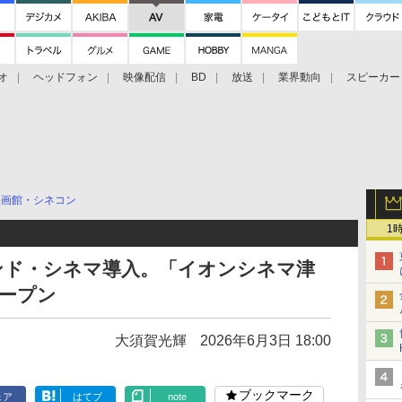
オ
ヘッドフォン
映像配信
BD
放送
業界動向
スピーカー
ェクタ
PS4
BDプレーヤー
映像配信
BD
映画館・シネコン
1
ンド・シネマ導入。「イオンシネマ津
オープン
大須賀光輝
2026年6月3日 18:00
ブックマーク
ェア
はてブ
note