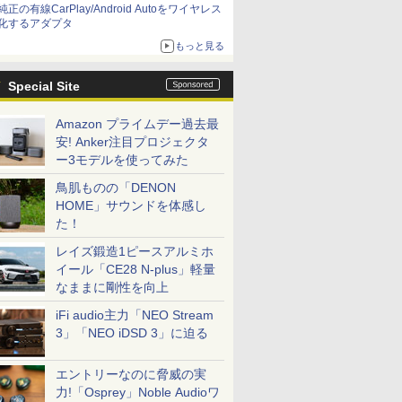
純正の有線CarPlay/Android Autoをワイヤレス
化するアダプタ
もっと見る
Special Site
Amazon プライムデー過去最
安! Anker注目プロジェクタ
ー3モデルを使ってみた
鳥肌ものの「DENON
HOME」サウンドを体感し
た！
レイズ鍛造1ピースアルミホ
イール「CE28 N-plus」軽量
なままに剛性を向上
iFi audio主力「NEO Stream
3」「NEO iDSD 3」に迫る
エントリーなのに脅威の実
力!「Osprey」Noble Audioワ