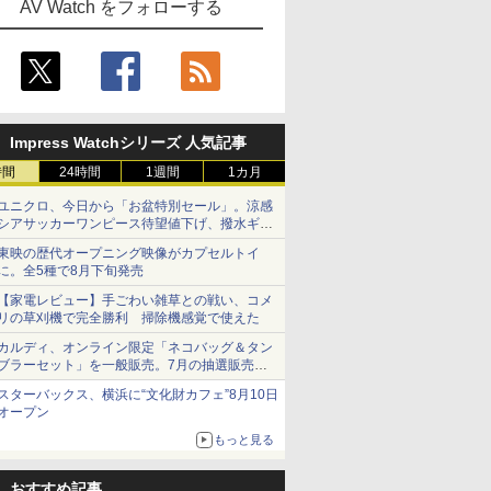
AV Watch をフォローする
Impress Watchシリーズ 人気記事
時間
24時間
1週間
1カ月
ユニクロ、今日から「お盆特別セール」。涼感
シアサッカーワンピース待望値下げ、撥水ギア
ショーツは1990円に
東映の歴代オープニング映像がカプセルトイ
に。全5種で8月下旬発売
【家電レビュー】手ごわい雑草との戦い、コメ
リの草刈機で完全勝利 掃除機感覚で使えた
カルディ、オンライン限定「ネコバッグ＆タン
ブラーセット」を一般販売。7月の抽選販売の
当選無効分
スターバックス、横浜に“文化財カフェ”8月10日
オープン
もっと見る
おすすめ記事