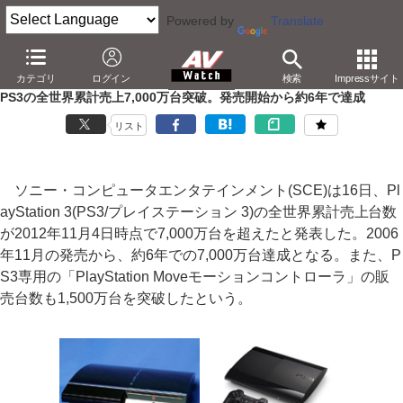
Powered by
Translate
AV Watch
製品
ゲーム機
PS3
カテゴリ
ログイン
検索
Impressサイト
PS3の全世界累計売上7,000万台突破。発売開始から約6年で達成
リスト
ソニー・コンピュータエンタテインメント(SCE)は16日、Pl
ayStation 3(PS3/プレイステーション 3)の全世界累計売上台数
が2012年11月4日時点で7,000万台を超えたと発表した。2006
年11月の発売から、約6年での7,000万台達成となる。また、P
S3専用の「PlayStation Moveモーションコントローラ」の販
売台数も1,500万台を突破したという。