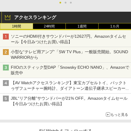
●
●
●
アクセスランキング
1時間
24時間
1週間
1カ月
ソニーのHDMI付きサウンドバーが12627円。Amazonタイムセ
ール【今日みつけたお買い得品】
小型な“テレビ用アンプ”「SW TV Plus」一般販売開始。SOUND
WARRIORから
FIIOのスティック型DAP「Snowsky ECHO NANO」、Amazonで
販売中
【AV Watchアクセスランキング】東宝カプセルトイ、バックト
ゥザフューチャー腕時計、ダイアトーン遺伝子継承スピーカー
('26年8月3日～9日)
JBL“リア分離”サウンドバーが21% OFF。Amazonタイムセール
【今日みつけたお買い得品】
もっと見る