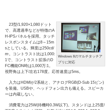
23型/1,920×1,080ドット
で、高透過率などが特徴のA
H-IPSパネルを採用。タッチ
レスポンスタイムは8～15m
sとしている。輝度は250cd/
m
。コントラスト比は1,000:
2
Windows 8のマルチタッチア
1で、コントラスト拡張のD
プリに対応
FC機能ON時は1,000万:1。
視野角は上下/左右178度。応答速度は5ms。
入力はHDMIが2系統と、アナログRGB(D-Sub 15ピン)
を装備。USBや、ヘッドフォン出力も備える。スピーカ
ーは内蔵しない。
消費電力は25W(待機時0.3W以下)。スタンドは上25度/