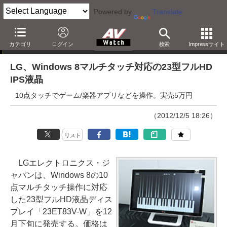
Powered by
Translate
ニュース
カテゴリ
ログイン
検索
Impressサイト
LG、Windows 8マルチタッチ対応の23型フルHD
IPS液晶
10点タッチでゲーム/楽器アプリなどを操作。実売5万円
（2012/12/5 18:26）
リスト
LGエレクトロニクス・ジ
ャパンは、Windows 8の10
点マルチタッチ操作に対応
した23型フルHD液晶ディス
プレイ「23ET83V-W」を12
月下旬に発売する。価格は