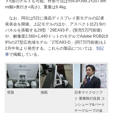
下5度のチルトも可能。外形寸法は554.8×399.1×207.8m
m(幅×奥行き×高さ)、重量は6.4kg。
なお、同社は5日に液晶ディスプレイ新モデルの記者
発表会を開催。上記モデルのほか、アスペクト比21:9の
パネルを搭載する29型「29EA93-P」(実売5万円前後)
や、解像度2,560×1,440ドットのモデルでAdobe RGB比9
9%の27型広色域モデル「27EA83-D」(同7万円前後)も1
2月中旬より発売する。これらの製品については、
別記
事
で掲載している。
背面
側面
日本マイクロソフ
ト 業務執行役員 コ
ンシューマ&パート
ナーグループの金