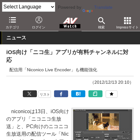
Powered by
Translate
AV Watch
製品
アプリ/ソフトウェア
カテゴリ
ログイン
検索
Impressサイト
ニュース
iOS向け「ニコ生」アプリが有料チャンネルに対
応
配信用「Niconico Live Encoder」も機能強化
（2012/12/13 20:10）
リスト
niconicoは13日、iOS向け
のアプリ「ニコニコ生放
送」と、PC向けのニコニコ
生放送用の配信ツール「Nic