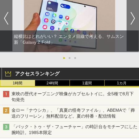
縦横比はどれがいい？ エンタメ目線で考える、サムスン
新「Galaxy Z Fold」
●
●
●
アクセスランキング
1時間
24時間
1週間
1カ月
東映の歴代オープニング映像がカプセルトイに。全5種で8月下
旬発売
金ロー「ナウシカ」、「真夏の怪奇ファイル」、ABEMAで「葬
送のフリーレン」無料配信など。夏の特番・配信情報
「バック・トゥ・ザ・フューチャー」の時計台をモチーフにした
腕時計。1985本限定