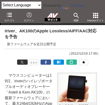
Powered by
Translate
ニュース
カテゴリ
ログイン
検索
Impressサイト
iriver、AK100のApple Lossless/AIFF/AAC対応
を予告
新ファームウェアを近日公開予定
（2012/12/19 17:00）
リスト
マウスコンピューターは1
9日、iriverのハイレゾポータ
ブルオーディオプレーヤー
「Astell & Kern AK100」の
最新ファームウェアにおい
て、最大24bit/192kHzのApp