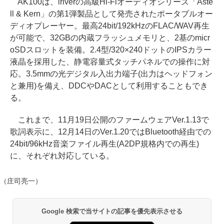
AK100は、iriverの高級Hi-Fiオーディオシリーズ「Aste
ll & Kern」の第1弾製品として発売されたポータブルオー
ディオプレーヤー。最高24bit/192kHzのFLAC/WAV再生
が可能で、32GBの内蔵フラッシュメモリと、2基のmicr
oSDスロットを装備。2.4型/320×240ドットのIPSカラー
液晶を採用した、静電容量式タッチパネルでの操作に対
応。3.5mmの光デジタル入出力端子(出力はヘッドフォン
と兼用)を備え、DDCやDACとして利用することもでき
る。
これまで、11月19日公開のファームウェアVer.1.13で
歌詞表示に、12月14日のVer.1.20ではBluetooth経由での
24bit/96kHz音楽ファイル再生(A2DP規格内での再生)
に、それぞれ対応している。
（庄司亮一）
Google 検索で当サイトの記事を優先表示させる