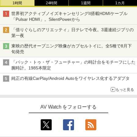
1時間
24時間
1週間
1カ月
世界初アクティブノイズキャンセリングII搭載HDMIケーブル
「Pulsar HDMI」。SilentPowerから
「借りぐらしのアリエッティ」日テレで今夜。3週連続ジブリの
第一夜
東映の歴代オープニング映像がカプセルトイに。全5種で8月下
旬発売
「バック・トゥ・ザ・フューチャー」の時計台をモチーフにした
腕時計。1985本限定
純正の有線CarPlay/Android Autoをワイヤレス化するアダプタ
もっと見る
AV Watch をフォローする