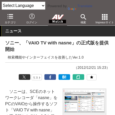
Powered by
Translate
AV Watch
製品
レコーダ
nasne/torne
カテゴリ
ログイン
検索
Impressサイト
ニュース
ソニー、「VAIO TV with nasne」の正式版を提供
開始
検索機能やインターフェイスを改善したVer.1.0
（2012/12/21 15:23）
リスト
ソニーは、SCEのネット
ワークレコーダ「nasne」を
PCのVAIOから操作するソフ
ト「VAIO TV with nasne」