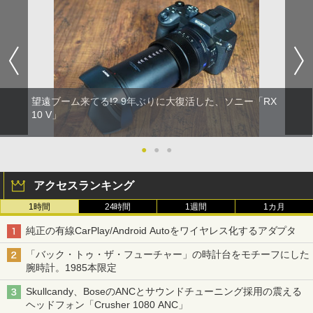
望遠ブーム来てる!? 9年ぶりに大復活した、ソニー「RX
10 V」
●
●
●
アクセスランキング
1時間
24時間
1週間
1カ月
純正の有線CarPlay/Android Autoをワイヤレス化するアダプタ
「バック・トゥ・ザ・フューチャー」の時計台をモチーフにした
腕時計。1985本限定
Skullcandy、BoseのANCとサウンドチューニング採用の震える
ヘッドフォン「Crusher 1080 ANC」